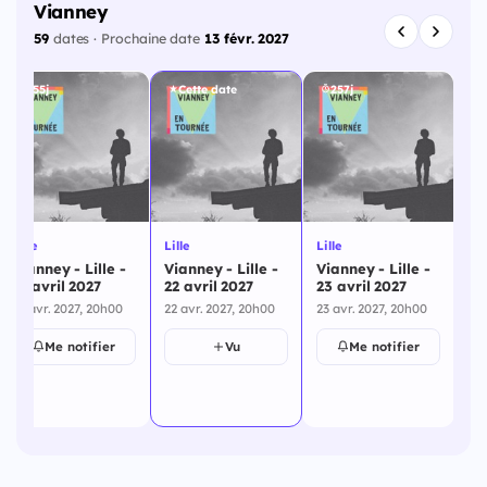
Vianney
59
dates · Prochaine date
13 févr. 2027
255j
Cette date
257j
Zé
Lille
Lille
Lille
Lil
Vianney - Lille -
Vianney - Lille -
Vianney - Lille -
Vi
21 avril 2027
22 avril 2027
23 avril 2027
Ar
21 avr. 2027, 20h00
22 avr. 2027, 20h00
23 avr. 2027, 20h00
24
24 
Me notifier
Vu
Me notifier