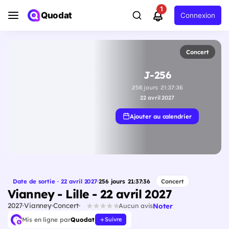
1
Quodat
Connexion
Concert
J-256
256
jours
21
:
37
:
35
22 avril 2027
Ajouter au calendrier
Date de sortie · 22 avril 2027
·
256
jours
21
:
37
:
35
Concert
Vianney - Lille - 22 avril 2027
2027
Vianney
Concert
Noter
Aucun avis
Mis en ligne par
Quodat
Suivre