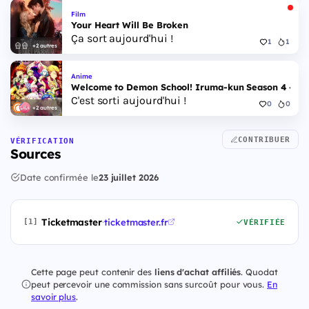
Film
Your Heart Will Be Broken
Ça sort aujourd'hui !
1
1
+2 autres
Anime
Welcome to Demon School! Iruma-kun Season 4 - Epi
C'est sorti aujourd'hui !
0
0
+2 autres
CONTRIBUER
VÉRIFICATION
Sources
Date confirmée le
23 juillet 2026
Ticketmaster
·
ticketmaster.fr
[1]
VÉRIFIÉE
Cette page peut contenir des
liens d'achat affiliés
. Quodat
peut percevoir une commission sans surcoût pour vous.
En
savoir plus
.