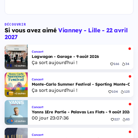
DÉCOUVRIR
Si vous avez aimé
Vianney - Lille - 22 avril
2027
Concert
Lagwagon - Garage - 9 août 2026
Ça sort aujourd'hui !
166
34
+2 autres
Concert
Monte-Carlo Summer Festival - Sporting Monte-Carlo S
Ça sort aujourd'hui !
104
125
+2 autres
Concert
Yanns 1Ere Partie - Palavas Les Flots - 9 août 2026
00
jour
23
:
07
:
35
227
83
+2 autres
Concert