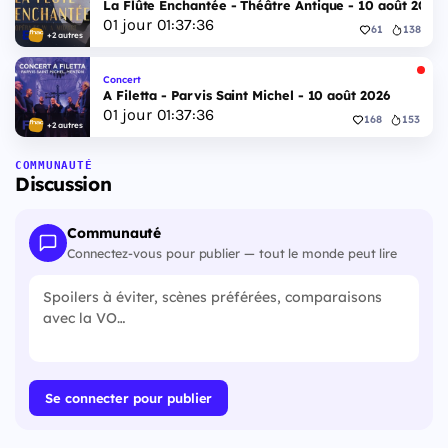
La Flûte Enchantée - Théâtre Antique - 10 août 2026
01
jour
01
:
37
:
35
61
138
+2 autres
Concert
A Filetta - Parvis Saint Michel - 10 août 2026
01
jour
01
:
37
:
35
168
153
+2 autres
COMMUNAUTÉ
Discussion
Communauté
Connectez-vous pour publier — tout le monde peut lire
Se connecter pour publier