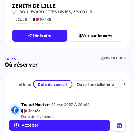
ZENITH DE LILLE
1 BOULEVARD CITES UNIES, 59000 Lille
LILLE
FRANCE
Itinéraire
Voir sur la carte
CONTRIBUER
DATES
Où réserver
Affiner
Date de concert
Ouverture billetterie
Plate
TicketMaster
•
22 Avr. 2027 À 20h00
Bientôt
Date de l'évènement
Accéder