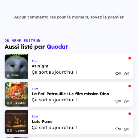
Aucun commentaires pour le moment, soyez le premier
DU MÊME ÉDITEUR
Aussi listé par
Quodat
Film
At Night
Ça sort aujourd'hui !
0
0
Pathé
Film
La Pat’ Patrouille : Le film mission Dino
Ça sort aujourd'hui !
0
0
+2 autres
Film
Late Fame
Ça sort aujourd'hui !
0
0
+2 autres