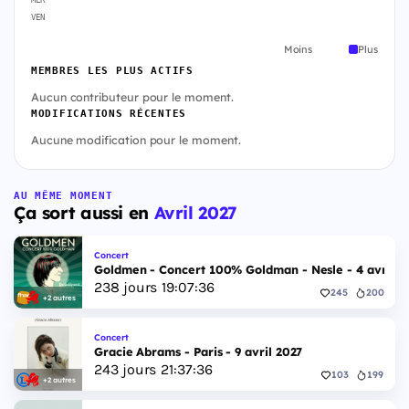
VEN
Moins
Plus
MEMBRES LES PLUS ACTIFS
Aucun contributeur pour le moment.
MODIFICATIONS RÉCENTES
Aucune modification pour le moment.
AU MÊME MOMENT
Ça sort aussi en
Avril 2027
Concert
Goldmen - Concert 100% Goldman - Nesle - 4 avril 2
238
jours
19
:
07
:
35
245
200
+2 autres
Concert
Gracie Abrams - Paris - 9 avril 2027
243
jours
21
:
37
:
35
103
199
+2 autres