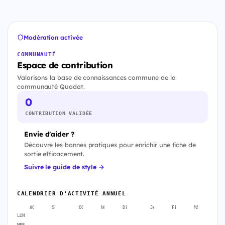
Modération activée
COMMUNAUTÉ
Espace de contribution
Valorisons la base de connaissances commune de la
communauté Quodat.
0
CONTRIBUTION VALIDÉE
Envie d'aider ?
Découvre les bonnes pratiques pour enrichir une fiche de
sortie efficacement.
Suivre le guide de style →
CALENDRIER D'ACTIVITÉ ANNUEL
AOÛT
SEPT.
OCT.
NOV.
DÉC.
JANV.
FÉVR.
MARS
A
LUN
MER