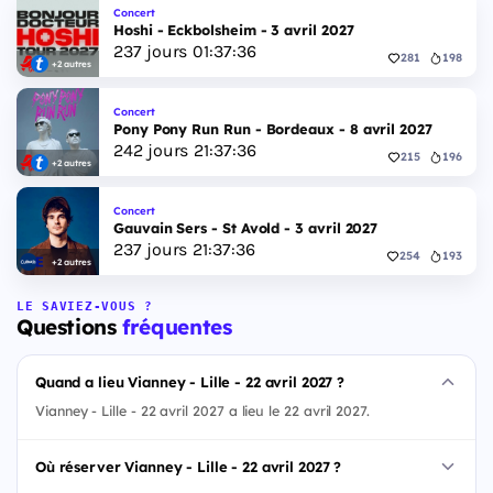
Concert
Hoshi - Eckbolsheim - 3 avril 2027
237
jours
01
:
37
:
35
281
198
+2 autres
Concert
Pony Pony Run Run - Bordeaux - 8 avril 2027
242
jours
21
:
37
:
35
215
196
+2 autres
Concert
Gauvain Sers - St Avold - 3 avril 2027
237
jours
21
:
37
:
35
254
193
+2 autres
LE SAVIEZ-VOUS ?
Questions
fréquentes
Quand a lieu Vianney - Lille - 22 avril 2027 ?
Vianney - Lille - 22 avril 2027 a lieu le 22 avril 2027.
Où réserver Vianney - Lille - 22 avril 2027 ?