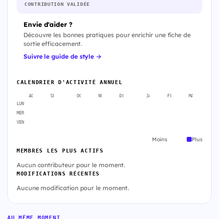
CONTRIBUTION VALIDÉE
Envie d'aider ?
Découvre les bonnes pratiques pour enrichir une fiche de
sortie efficacement.
Suivre le guide de style →
CALENDRIER D'ACTIVITÉ ANNUEL
AOÛT
SEPT.
OCT.
NOV.
DÉC.
JANV.
FÉVR.
MARS
A
LUN
MER
VEN
Moins
Plus
MEMBRES LES PLUS ACTIFS
Aucun contributeur pour le moment.
MODIFICATIONS RÉCENTES
Aucune modification pour le moment.
AU MÊME MOMENT