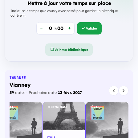
Mettre à jour votre temps sur place
Indiquez le temps que vous y avez passé pour garder un historique
cohérent.
Valider
h
Voir ma bibliothèque
TOURNÉE
Vianney
59
dates · Prochaine date
13 févr. 2027
244j
Cette date
245j
Paris
Par