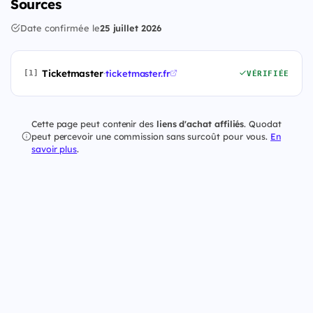
Sources
Date confirmée le
25 juillet 2026
Ticketmaster
·
ticketmaster.fr
[1]
VÉRIFIÉE
Cette page peut contenir des
liens d'achat affiliés
. Quodat
peut percevoir une commission sans surcoût pour vous.
En
savoir plus
.