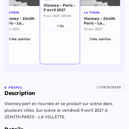
Vianney - Paris -
Vi
9 avril 2027
10
La Villette
La Villette
9 avr. 2027, 20h00
10 
Vianney - Zénith
Vianney - Zénith
Paris - La
Paris - La
Vu
Villette - 9 avril
Villette - 10 avril
9 avr. 2027
10 avr. 2027
2027
2027
Me notifier
Me notifier
CONTRIBUER
À PROPOS
Description
Vianney part en tournée et se produit sur scène dans
plusieurs villes. Sur scène le vendredi 9 avril 2027 à
ZENITH PARIS - LA VILLETTE.