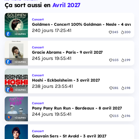
Ça sort aussi en
Avril 2027
Concert
Goldmen - Concert 100% Goldman - Nesle - 4 avril 2
240
jours
17
:
25
:
40
245
200
+2 autres
Concert
Gracie Abrams - Paris - 9 avril 2027
245
jours
19
:
55
:
40
103
199
+2 autres
Concert
Hoshi - Eckbolsheim - 3 avril 2027
238
jours
23
:
55
:
40
281
198
+2 autres
Concert
Pony Pony Run Run - Bordeaux - 8 avril 2027
244
jours
19
:
55
:
40
215
196
+2 autres
Concert
Gauvain Sers - St Avold - 3 avril 2027