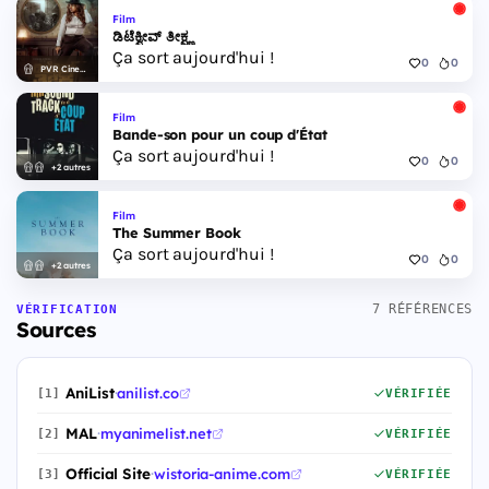
Film
ಡಿಟೆಕ್ವೀವ್ ತೀಕ್ಷ್ಣ
Ça sort aujourd'hui !
0
0
PVR Cinemas
Film
Bande-son pour un coup d'État
Ça sort aujourd'hui !
0
0
+2 autres
Film
The Summer Book
Ça sort aujourd'hui !
0
0
+2 autres
7 RÉFÉRENCES
VÉRIFICATION
Sources
AniList
·
anilist.co
[1]
VÉRIFIÉE
MAL
·
myanimelist.net
[2]
VÉRIFIÉE
Official Site
·
wistoria-anime.com
[3]
VÉRIFIÉE