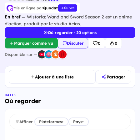
Mis en ligne par
Quodat
Suivre
En bref —
Wistoria: Wand and Sword Season 2 est un anime
d'action, produit par le studio Actas.
Où regarder · 20 options
Marquer comme vu
Discuter
0
0
Disponible sur —
Ajouter à une liste
Partager
DATES
Où regarder
Affiner
Plateformes
Pays
▾
▾