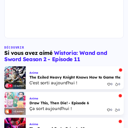
DÉCOUVRIR
Si vous avez aimé
Wistoria: Wand and
Sword Season 2 - Episode 11
Anime
The Exiled Heavy Knight Knows How to Game the Sys
C'est sorti aujourd'hui !
0
0
+2 autres
Anime
Draw This, Then Die! - Episode 6
Ça sort aujourd'hui !
0
0
+2 autres
Anime