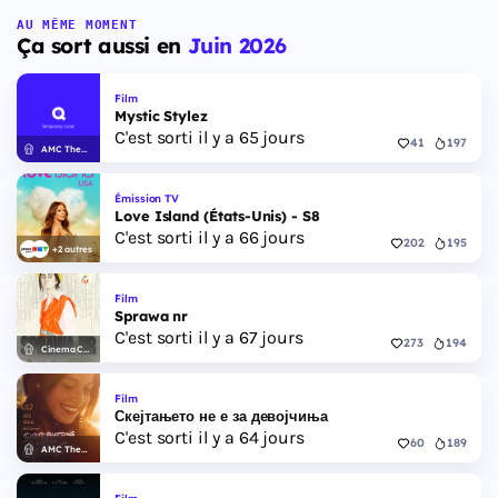
AU MÊME MOMENT
Ça sort aussi en
Juin 2026
Film
Mystic Stylez
C'est sorti il y a 65 jours
41
197
AMC Theatres
Émission TV
Love Island (États-Unis) - S8
C'est sorti il y a 66 jours
202
195
+2 autres
Film
Sprawa nr
C'est sorti il y a 67 jours
273
194
Cinema City
Film
Скејтањето не е за девојчиња
C'est sorti il y a 64 jours
60
189
AMC Theatres
Film