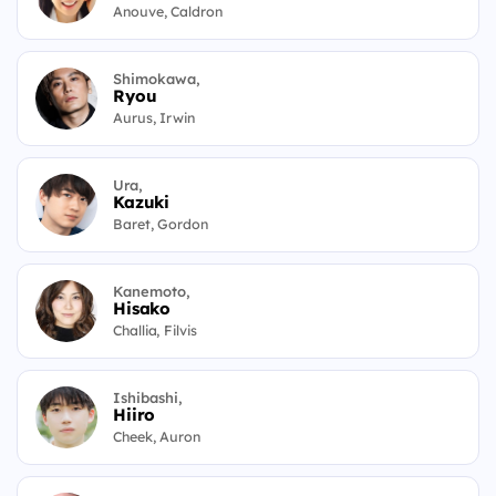
Anouve, Caldron
Shimokawa,
Ryou
Aurus, Irwin
Ura,
Kazuki
Baret, Gordon
Kanemoto,
Hisako
Challia, Filvis
Ishibashi,
Hiiro
Cheek, Auron