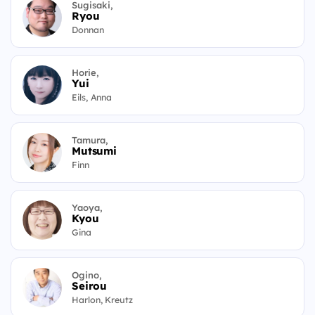
Sugisaki,
Ryou
Donnan
Horie,
Yui
Eils, Anna
Tamura,
Mutsumi
Finn
Yaoya,
Kyou
Gina
Ogino,
Seirou
Harlon, Kreutz