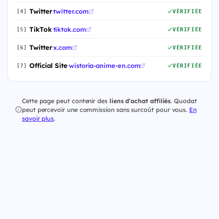
Twitter
·
twitter.com
[4]
VÉRIFIÉE
TikTok
·
tiktok.com
[5]
VÉRIFIÉE
Twitter
·
x.com
[6]
VÉRIFIÉE
Official Site
·
wistoria-anime-en.com
[7]
VÉRIFIÉE
Cette page peut contenir des
liens d'achat affiliés
. Quodat
peut percevoir une commission sans surcoût pour vous.
En
savoir plus
.