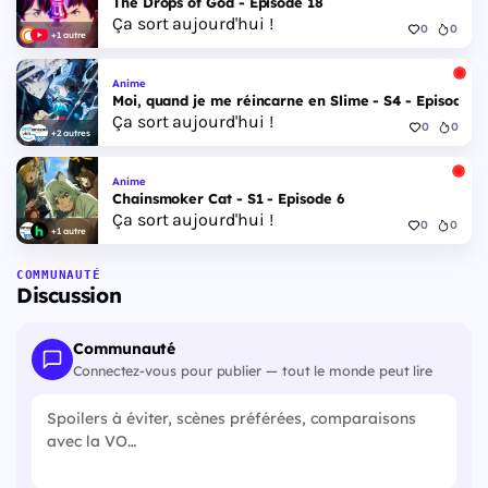
The Drops of God - Episode 18
Ça sort aujourd'hui !
0
0
+1 autre
Anime
Moi, quand je me réincarne en Slime - S4 - Episode 1
Ça sort aujourd'hui !
0
0
+2 autres
Anime
Chainsmoker Cat - S1 - Episode 6
Ça sort aujourd'hui !
0
0
+1 autre
COMMUNAUTÉ
Discussion
Communauté
Connectez-vous pour publier — tout le monde peut lire