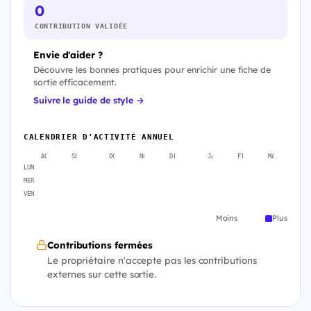
0
CONTRIBUTION VALIDÉE
Envie d'aider ?
Découvre les bonnes pratiques pour enrichir une fiche de
sortie efficacement.
Suivre le guide de style →
CALENDRIER D'ACTIVITÉ ANNUEL
AOÛT
SEPT.
OCT.
NOV.
DÉC.
JANV.
FÉVR.
MARS
A
LUN
MER
VEN
Moins
Plus
Contributions fermées
Le propriétaire n'accepte pas les contributions
externes sur cette sortie.