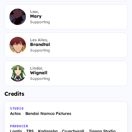
Law,
Mary
Supporting
Les Ailes,
Brandtal
Supporting
Lindor,
Wignall
Supporting
Credits
STUDIO
Actas
Bandai Namco Pictures
PRODUCER
Lantis
TBS
Kodansha
Crunchyroll
Jinnan Studio