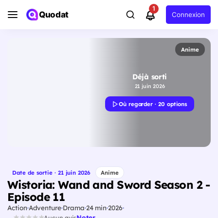
1
Quodat
Connexion
Anime
Déjà sorti
21 juin 2026
Où regarder · 20 options
Date de sortie · 21 juin 2026
Anime
Wistoria: Wand and Sword Season 2 -
Episode 11
Action
Adventure
Drama
24 min
2026
Noter
Aucun avis