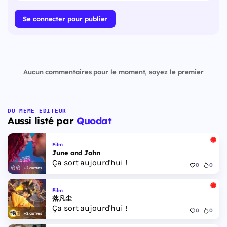
Se connecter pour publier
Aucun commentaires pour le moment, soyez le premier
DU MÊME ÉDITEUR
Aussi listé par
Quodat
Film
June and John
Ça sort aujourd'hui !
0
0
+2 autres
Film
落凡尘
Ça sort aujourd'hui !
0
0
+2 autres