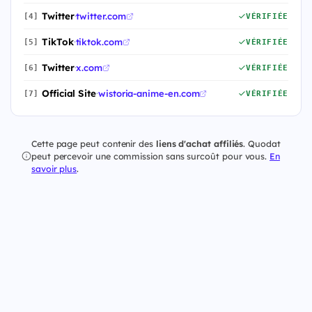
Twitter
·
twitter.com
[4]
VÉRIFIÉE
TikTok
·
tiktok.com
[5]
VÉRIFIÉE
Twitter
·
x.com
[6]
VÉRIFIÉE
Official Site
·
wistoria-anime-en.com
[7]
VÉRIFIÉE
Cette page peut contenir des
liens d'achat affiliés
. Quodat
peut percevoir une commission sans surcoût pour vous.
En
savoir plus
.