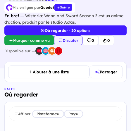
Mis en ligne par
Quodat
Suivre
En bref —
Wistoria: Wand and Sword Season 2 est un anime
d'action, produit par le studio Actas.
Où regarder · 20 options
Marquer comme vu
Discuter
0
0
Disponible sur —
Ajouter à une liste
Partager
DATES
Où regarder
Affiner
Plateformes
Pays
▾
▾