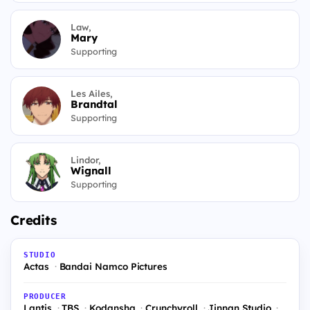
Law,
Mary
Supporting
Les Ailes,
Brandtal
Supporting
Lindor,
Wignall
Supporting
Credits
STUDIO
Actas
Bandai Namco Pictures
PRODUCER
Lantis
TBS
Kodansha
Crunchyroll
Jinnan Studio