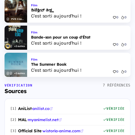
Film
ಡಿಟೆಕ್ವೀವ್ ತೀಕ್ಷ್ಣ
C'est sorti aujourd'hui !
0
0
PVR Cinemas
Film
Bande-son pour un coup d'État
C'est sorti aujourd'hui !
0
0
+2 autres
Film
The Summer Book
C'est sorti aujourd'hui !
0
0
+2 autres
7 RÉFÉRENCES
VÉRIFICATION
Sources
AniList
·
anilist.co
[1]
VÉRIFIÉE
MAL
·
myanimelist.net
[2]
VÉRIFIÉE
Official Site
·
wistoria-anime.com
[3]
VÉRIFIÉE