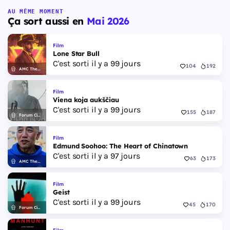
AU MÊME MOMENT
Ça sort aussi en
Mai 2026
Film
Lone Star Bull
C'est sorti il y a 99 jours
104
192
AMC Theatres
Film
Viena koja aukščiau
C'est sorti il y a 99 jours
155
187
Forum Cinemas
Film
Edmund Soohoo: The Heart of Chinatown
C'est sorti il y a 97 jours
63
173
AMC Theatres
Film
Geist
C'est sorti il y a 99 jours
45
170
Forum Cinemas
Film