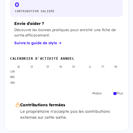
0
CONTRIBUTION VALIDÉE
Envie d'aider ?
Découvre les bonnes pratiques pour enrichir une fiche de
sortie efficacement.
Suivre le guide de style →
CALENDRIER D'ACTIVITÉ ANNUEL
AOÛT
SEPT.
OCT.
NOV.
DÉC.
JANV.
FÉVR.
MARS
A
LUN
MER
VEN
Moins
Plus
Contributions fermées
Le propriétaire n'accepte pas les contributions
externes sur cette sortie.