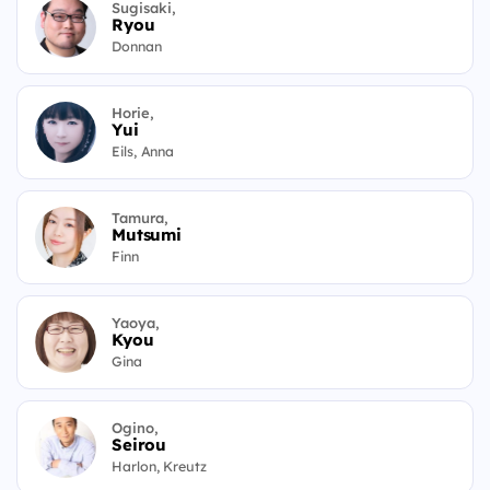
Sugisaki,
Ryou
Donnan
Horie,
Yui
Eils, Anna
Tamura,
Mutsumi
Finn
Yaoya,
Kyou
Gina
Ogino,
Seirou
Harlon, Kreutz