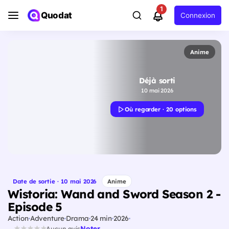
1
Quodat
Connexion
Anime
Déjà sorti
10 mai 2026
Où regarder · 20 options
Date de sortie · 10 mai 2026
Anime
Wistoria: Wand and Sword Season 2 -
Episode 5
Action
Adventure
Drama
24 min
2026
Noter
Aucun avis