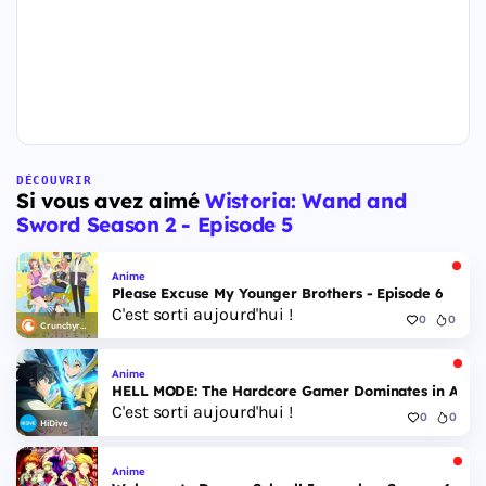
DÉCOUVRIR
Si vous avez aimé
Wistoria: Wand and
Sword Season 2 - Episode 5
Anime
Please Excuse My Younger Brothers - Episode 6
C'est sorti aujourd'hui !
0
0
Crunchyroll
Anime
HELL MODE: The Hardcore Gamer Dominates in Anothe
C'est sorti aujourd'hui !
0
0
HiDive
Anime