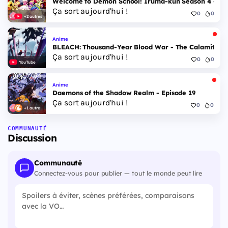
Welcome to Demon School! Iruma-kun Season 4 - Epi
Ça sort aujourd'hui !
0
0
+2 autres
Anime
BLEACH: Thousand-Year Blood War - The Calamity - 
Ça sort aujourd'hui !
0
0
YouTube
Anime
Daemons of the Shadow Realm - Episode 19
Ça sort aujourd'hui !
0
0
+1 autre
COMMUNAUTÉ
Discussion
Communauté
Connectez-vous pour publier — tout le monde peut lire