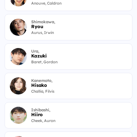
Anouve, Caldron
Shimokawa,
Ryou
Aurus, Irwin
Ura,
Kazuki
Baret, Gordon
Kanemoto,
Hisako
Challia, Filvis
Ishibashi,
Hiiro
Cheek, Auron