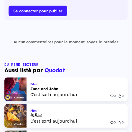
Se connecter pour publier
Aucun commentaires pour le moment, soyez le premier
DU MÊME ÉDITEUR
Aussi listé par
Quodat
Film
June and John
C'est sorti aujourd'hui !
0
0
+2 autres
Film
落凡尘
C'est sorti aujourd'hui !
0
0
+2 autres