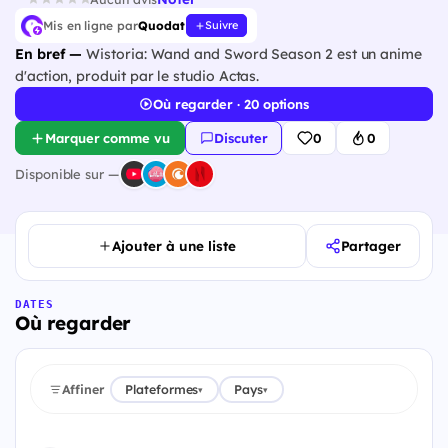
Mis en ligne par
Quodat
Suivre
En bref —
Wistoria: Wand and Sword Season 2 est un anime
d'action, produit par le studio Actas.
Où regarder · 20 options
Marquer comme vu
Discuter
0
0
Disponible sur —
Ajouter à une liste
Partager
DATES
Où regarder
Affiner
Plateformes
Pays
▾
▾