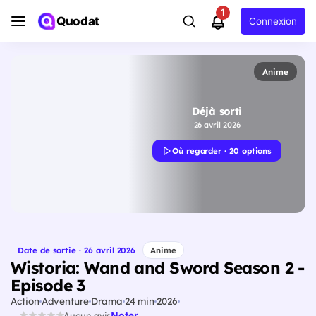
1
Quodat
Connexion
Anime
Déjà sorti
26 avril 2026
Où regarder · 20 options
Date de sortie · 26 avril 2026
Anime
Wistoria: Wand and Sword Season 2 -
Episode 3
Action
Adventure
Drama
24 min
2026
Noter
Aucun avis