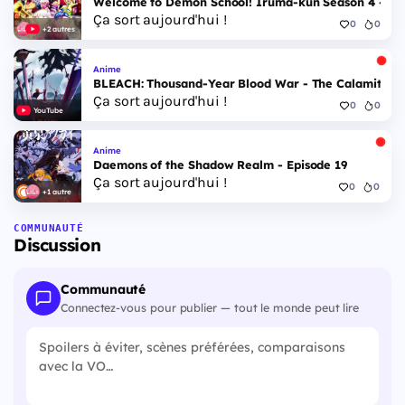
Welcome to Demon School! Iruma-kun Season 4 - Epi
Ça sort aujourd'hui !
0
0
+2 autres
Anime
BLEACH: Thousand-Year Blood War - The Calamity - 
Ça sort aujourd'hui !
0
0
YouTube
Anime
Daemons of the Shadow Realm - Episode 19
Ça sort aujourd'hui !
0
0
+1 autre
COMMUNAUTÉ
Discussion
Communauté
Connectez-vous pour publier — tout le monde peut lire