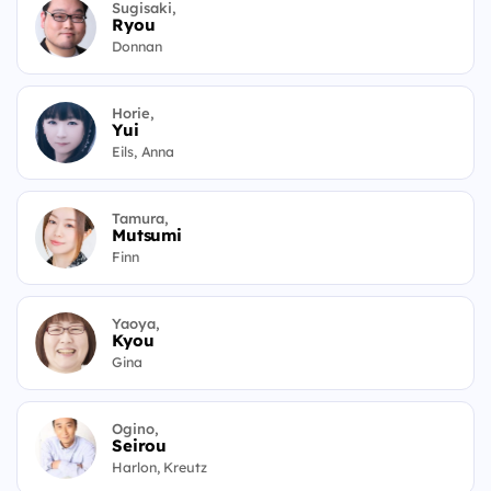
Sugisaki,
Ryou
Donnan
Horie,
Yui
Eils, Anna
Tamura,
Mutsumi
Finn
Yaoya,
Kyou
Gina
Ogino,
Seirou
Harlon, Kreutz