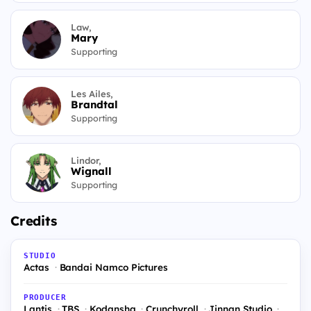
Law,
Mary
Supporting
Les Ailes,
Brandtal
Supporting
Lindor,
Wignall
Supporting
Credits
STUDIO
Actas
Bandai Namco Pictures
PRODUCER
Lantis
TBS
Kodansha
Crunchyroll
Jinnan Studio