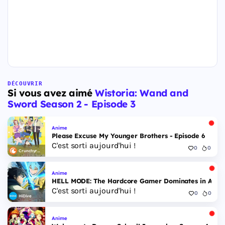
DÉCOUVRIR
Si vous avez aimé
Wistoria: Wand and
Sword Season 2 - Episode 3
Anime
Please Excuse My Younger Brothers - Episode 6
C'est sorti aujourd'hui !
0
0
Crunchyroll
Anime
HELL MODE: The Hardcore Gamer Dominates in Anothe
C'est sorti aujourd'hui !
0
0
HiDive
Anime