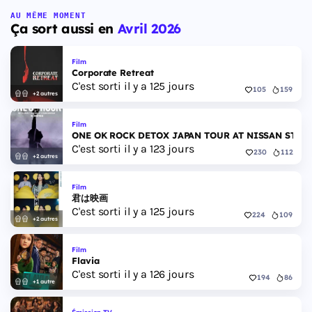
AU MÊME MOMENT
Ça sort aussi en
Avril 2026
Film
Corporate Retreat
C'est sorti il y a 125 jours
105
159
+2 autres
Film
ONE OK ROCK DETOX JAPAN TOUR AT NISSAN STAD
C'est sorti il y a 123 jours
230
112
+2 autres
Film
君は映画
C'est sorti il y a 125 jours
224
109
+2 autres
Film
Flavia
C'est sorti il y a 126 jours
194
86
+1 autre
Émission TV