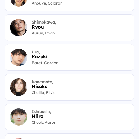
Anouve, Caldron
Shimokawa,
Ryou
Aurus, Irwin
Ura,
Kazuki
Baret, Gordon
Kanemoto,
Hisako
Challia, Filvis
Ishibashi,
Hiiro
Cheek, Auron