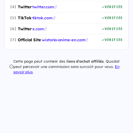
Twitter
·
twitter.com
[4]
VÉRIFIÉE
TikTok
·
tiktok.com
[5]
VÉRIFIÉE
Twitter
·
x.com
[6]
VÉRIFIÉE
Official Site
·
wistoria-anime-en.com
[7]
VÉRIFIÉE
Cette page peut contenir des
liens d'achat affiliés
. Quodat
peut percevoir une commission sans surcoût pour vous.
En
savoir plus
.