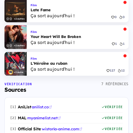
Film
Late Fame
Ça sort aujourd'hui !
0
0
+2 autres
Film
Your Heart Will Be Broken
Ça sort aujourd'hui !
1
1
+2 autres
Film
L'Héroïne au ruban
Ça sort aujourd'hui !
127
12
+1 autre
7 RÉFÉRENCES
VÉRIFICATION
Sources
AniList
·
anilist.co
[1]
VÉRIFIÉE
MAL
·
myanimelist.net
[2]
VÉRIFIÉE
Official Site
·
wistoria-anime.com
[3]
VÉRIFIÉE