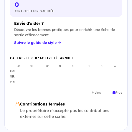
0
CONTRIBUTION VALIDÉE
Envie d'aider ?
Découvre les bonnes pratiques pour enrichir une fiche de
sortie efficacement.
Suivre le guide de style →
CALENDRIER D'ACTIVITÉ ANNUEL
AOÛT
SEPT.
OCT.
NOV.
DÉC.
JANV.
FÉVR.
MARS
A
LUN
MER
VEN
Moins
Plus
Contributions fermées
Le propriétaire n'accepte pas les contributions
externes sur cette sortie.