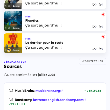
Ça sort aujourd'hui !
0
0
+2 autres
Film
Planètes
Ça sort aujourd'hui !
0
0
+2 autres
Film
Le dernier pour la route
Ça sort aujourd'hui !
0
0
+2 autres
CONTRIBUER
VÉRIFICATION
Sources
Date confirmée le
4 juillet 2026
MusicBrainz
·
musicbrainz.org
[1]
VÉRIFIÉE
Bandcamp
·
lawrenceenglish.bandcamp.com
[2]
VÉRIFIÉE