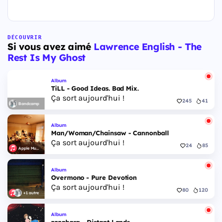
DÉCOUVRIR
Si vous avez aimé
Lawrence English - The
Rest Is My Ghost
Album
TiLL - Good Ideas. Bad Mix.
Ça sort aujourd'hui !
245
41
Bandcamp
Album
Man/Woman/Chainsaw - Cannonball
Ça sort aujourd'hui !
24
85
Apple Music
Album
Overmono - Pure Devotion
Ça sort aujourd'hui !
80
120
+1 autre
Album