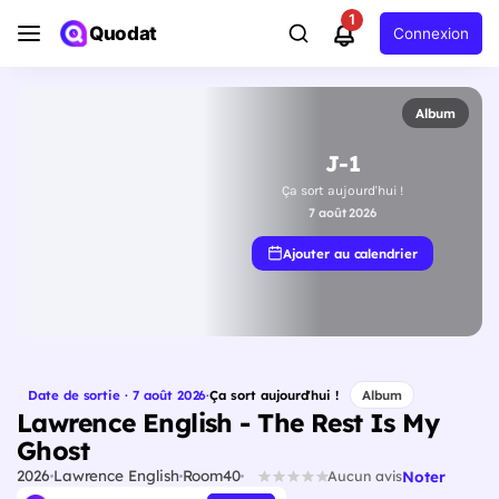
1
Quodat
Connexion
Album
J-1
Ça sort aujourd'hui !
7 août 2026
Ajouter au calendrier
Date de sortie · 7 août 2026
·
Ça sort aujourd'hui !
Album
Lawrence English - The Rest Is My
Ghost
2026
Lawrence English
Room40
Noter
Aucun avis