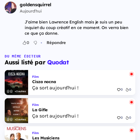
goldensquirrel
Aujourd'hui
J'aime bien Lawrence English mais je suis un peu
inquiet du coup créatif en ce moment. On verra bien
ce que ça donne.
•
0
Répondre
DU MÊME ÉDITEUR
Aussi listé par
Quodat
Film
Cisza nocna
Ça sort aujourd'hui !
0
0
+2 autres
Film
La Gifle
Ça sort aujourd'hui !
0
0
+2 autres
Film
Les Musiciens