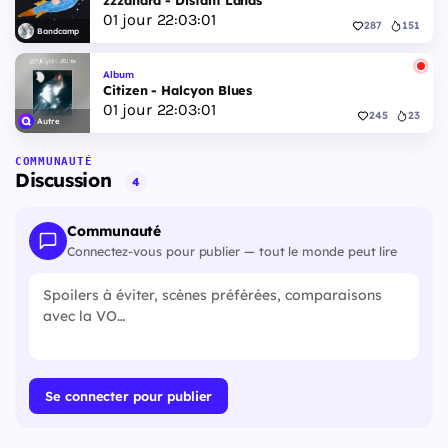
zzzahara - Distant Lands
01
jour
22
:
03
:
00
287
151
Bandcamp
Album
Citizen - Halcyon Blues
01
jour
22
:
03
:
00
245
23
Autre
COMMUNAUTÉ
Discussion
4
Communauté
Connectez-vous pour publier — tout le monde peut lire
Se connecter pour publier