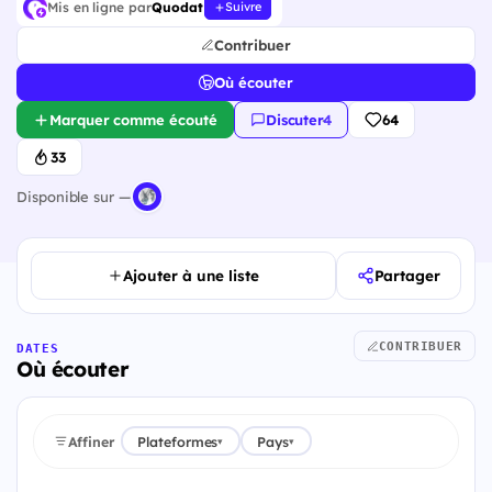
Mis en ligne par
Quodat
Suivre
Contribuer
Où écouter
Marquer comme écouté
Discuter
·
4
64
33
Disponible sur —
Ajouter à une liste
Partager
CONTRIBUER
DATES
Où écouter
Affiner
Plateformes
Pays
▾
▾