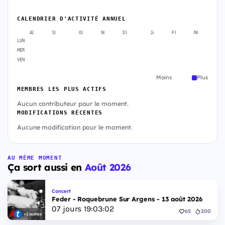
CALENDRIER D'ACTIVITÉ ANNUEL
AOÛT
SEPT.
OCT.
NOV.
DÉC.
JANV.
FÉVR.
MARS
A
LUN
MER
VEN
Moins
Plus
MEMBRES LES PLUS ACTIFS
Aucun contributeur pour le moment.
MODIFICATIONS RÉCENTES
Aucune modification pour le moment.
AU MÊME MOMENT
Ça sort aussi en
Août 2026
Concert
Feder - Roquebrune Sur Argens - 13 août 2026
07
jours
19
:
03
:
01
65
200
+2 autres