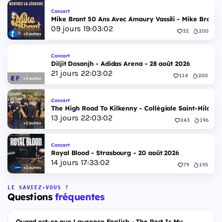
Concert
Mike Brant 50 Ans Avec Amaury Vassili - Mike Brant 5
09
jours
19
:
03
:
01
32
200
+2 autres
Concert
Diljit Dosanjh - Adidas Arena - 28 août 2026
21
jours
22
:
03
:
02
114
200
+2 autres
Concert
The High Road To Kilkenny - Collégiale Saint-Hildeve
13
jours
22
:
03
:
02
243
196
+2 autres
Concert
Royal Blood - Strasbourg - 20 août 2026
14
jours
17
:
33
:
02
79
195
+2 autres
LE SAVIEZ-VOUS ?
Questions
fréquentes
Quand est-ce que Lawrence English - The Rest Is My