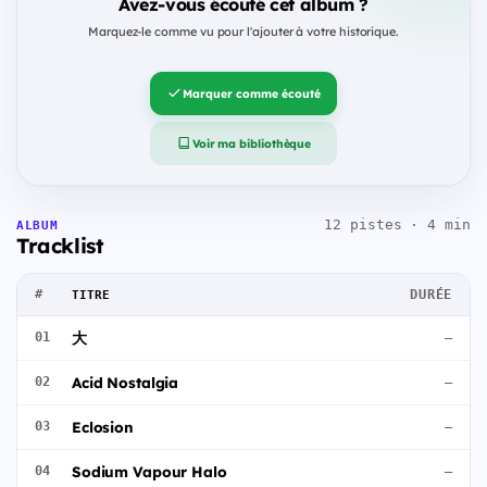
Avez-vous écouté cet album ?
Marquez-le comme vu pour l'ajouter à votre historique.
Marquer comme écouté
Voir ma bibliothèque
12 pistes · 4 min
ALBUM
Tracklist
#
DURÉE
TITRE
大
01
—
Acid Nostalgia
02
—
Eclosion
03
—
Sodium Vapour Halo
04
—