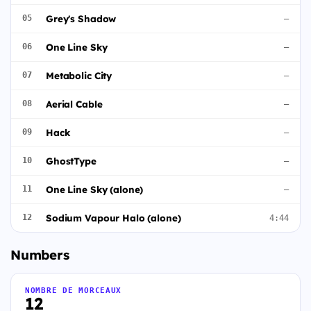
Grey's Shadow
05
—
One Line Sky
06
—
Metabolic City
07
—
Aerial Cable
08
—
Hack
09
—
GhostType
10
—
One Line Sky (alone)
11
—
Sodium Vapour Halo (alone)
12
4:44
Numbers
NOMBRE DE MORCEAUX
12