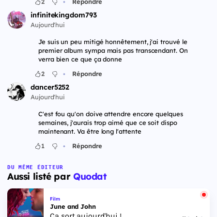
•
2
Répondre
infinitekingdom793
Aujourd'hui
Je suis un peu mitigé honnêtement, j'ai trouvé le
premier album sympa mais pas transcendant. On
verra bien ce que ça donne
•
2
Répondre
dancer5252
Aujourd'hui
C'est fou qu'on doive attendre encore quelques
semaines, j'aurais trop aimé que ce soit dispo
maintenant. Va être long l'attente
•
1
Répondre
DU MÊME ÉDITEUR
Aussi listé par
Quodat
Film
June and John
Ça sort aujourd'hui !