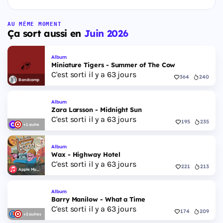
AU MÊME MOMENT
Ça sort aussi en
Juin 2026
Album
Miniature Tigers - Summer of The Cow
C'est sorti il y a 63 jours
364
240
Bandcamp
Album
Zara Larsson - Midnight Sun
C'est sorti il y a 63 jours
195
235
+1 autre
Album
Wax - Highway Hotel
C'est sorti il y a 63 jours
221
213
Apple Music
Album
Barry Manilow - What a Time
C'est sorti il y a 63 jours
174
209
+2 autres