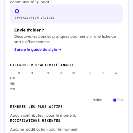
communauté Quodat.
0
CONTRIBUTION VALIDÉE
Envie d'aider ?
Découvre les bonnes pratiques pour enrichir une fiche de
sortie efficacement.
Suivre le guide de style →
CALENDRIER D'ACTIVITÉ ANNUEL
AOÛT
SEPT.
OCT.
NOV.
DÉC.
JANV.
FÉVR.
MARS
A
LUN
MER
VEN
Moins
Plus
MEMBRES LES PLUS ACTIFS
Aucun contributeur pour le moment.
MODIFICATIONS RÉCENTES
Aucune modification pour le moment.