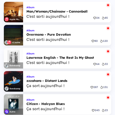
Album
Man/Woman/Chainsaw - Cannonball
C'est sorti aujourd'hui !
24
85
Apple Music
Album
Overmono - Pure Devotion
C'est sorti aujourd'hui !
80
120
+1 autre
Album
Lawrence English - The Rest Is My Ghost
C'est sorti aujourd'hui !
64
33
Bandcamp
Album
zzzahara - Distant Lands
Ça sort aujourd'hui !
287
151
Bandcamp
Album
Citizen - Halcyon Blues
Ça sort aujourd'hui !
245
23
Autre