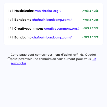
MusicBrainz
·
musicbrainz.org
[1]
VÉRIFIÉE
Bandcamp
·
chafouin.bandcamp.com
[2]
VÉRIFIÉE
Creativecommons
·
creativecommons.org
[3]
VÉRIFIÉE
Bandcamp
·
chafouin.bandcamp.com
[4]
VÉRIFIÉE
Cette page peut contenir des
liens d'achat affiliés
. Quodat
peut percevoir une commission sans surcoût pour vous.
En
savoir plus
.