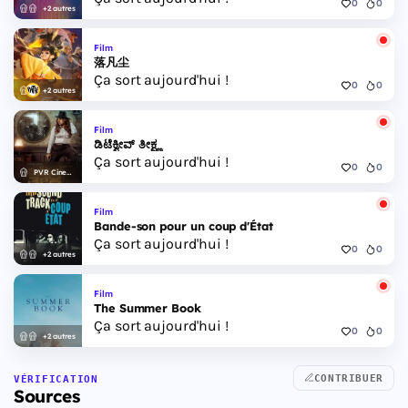
0
0
+2 autres
Film
落凡尘
Ça sort aujourd'hui !
0
0
+2 autres
Film
ಡಿಟೆಕ್ವೀವ್ ತೀಕ್ಷ್ಣ
Ça sort aujourd'hui !
0
0
PVR Cinemas
Film
Bande-son pour un coup d'État
Ça sort aujourd'hui !
0
0
+2 autres
Film
The Summer Book
Ça sort aujourd'hui !
0
0
+2 autres
CONTRIBUER
VÉRIFICATION
Sources