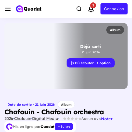
1
Quodat
Connexion
Album
Déjà sorti
21 juin 2026
Où écouter · 1 option
Date de sortie · 21 juin 2026
Album
Chafouin - Chafouin orchestra
2026
Chafouin
Digital Media
Noter
Aucun avis
Mis en ligne par
Quodat
Suivre