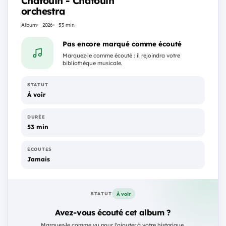
Chafouin - Chafouin
orchestra
Album
2026
53 min
Pas encore marqué comme écouté
Marquez-le comme écouté : il rejoindra votre
bibliothèque musicale.
STATUT
À voir
DURÉE
53 min
ÉCOUTES
Jamais
À voir
STATUT
Avez-vous écouté cet album ?
Marquez-le comme vu pour l'ajouter à votre historique.