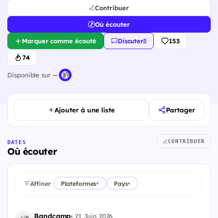
Contribuer
Où écouter
Marquer comme écouté
Discuter
·
3
153
74
Disponible sur —
Ajouter à une liste
Partager
CONTRIBUER
DATES
Où écouter
Affiner
Plateformes
Pays
▾
▾
Bandcamp
•
21 Juin 2026