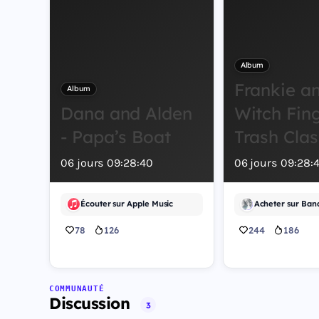
Album
Frankie a
Album
Dana and Alden
Witch Fing
- Papa’s Boat
Trash Clas
06
jours
09
:
28
:
39
06
jours
09
:
28
:
Écouter sur Apple Music
Acheter sur Ba
78
126
244
186
COMMUNAUTÉ
Discussion
3