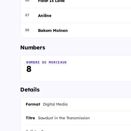
Floor Is Lava
06
Aniline
07
Bakom Molnen
08
Numbers
NOMBRE DE MORCEAUX
8
Details
Format
Digital Media
Titre
Sawdust in the Transmission