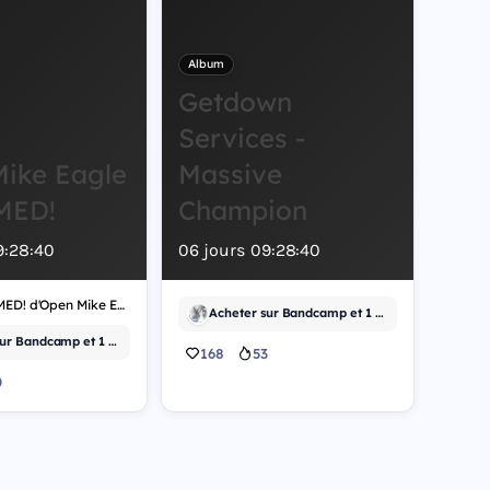
Album
Getdown
Services -
ike Eagle
Massive
MED!
Champion
9
:
28
:
39
06
jours
09
:
28
:
39
L'album DOOMED! d'Open Mike Eagle sort le 14 août 2026 en version mondiale. Le projet sera accessible via Bandcamp à l'achat et en écoute sur Tidal, offrant aux auditeurs plusieurs points d'accès à cette nouvelle création musicale. Cette sortie intervient dans un contexte où les artistes indépendants diversifient leurs canaux de distribution. Bandcamp demeure une plateforme privilégiée pour les musiciens souhaitant conserver une relation directe avec leur audience, tandis que Tidal propose un accès en streaming pour les abonnés. La disponibilité mondiale du titre signale une ambition de diffusion large, sans restriction géographique. Le choix de ces deux plateformes reflète une stratégie de distribution hybride : vente directe d'un côté, accès par abonnement de l'autre. Cette approche permet de toucher à la fois les collectionneurs et les auditeurs occasionnels. L'absence de restriction territoriale facilite l'accès pour les fans dans tous les pays. Les détails techniques de l'album, son format (numérique ou physique), sa durée totale et la composition de la tracklist ne sont pas encore précisés à ce stade. Les auditeurs intéressés peuvent d'ores et déjà marquer la date du 14 août 2026 pour cette nouvelle sortie.
Acheter sur Bandcamp et 1 autre
Acheter sur Bandcamp et 1 autre
168
53
0