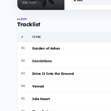
À voir
2026 · 3 min
ALBUM
Tracklist
#
TITRE
Garden of Ashes
01
Convictions
02
Drive It Into the Ground
03
Vemod
04
Idle Heart
05