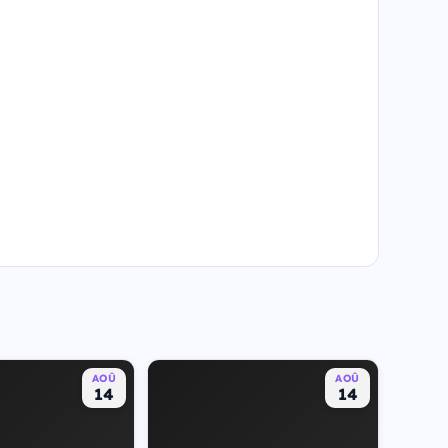
AOÛ
AOÛ
14
14