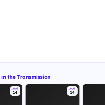
 in the Transmission
AOÛ
AOÛ
14
14