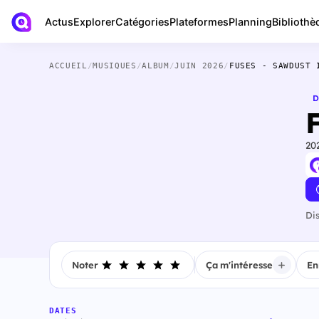
Actus
Bibliothè
Explorer
Catégories
Plateformes
Planning
ACCUEIL
/
MUSIQUES
/
ALBUM
/
JUIN 2026
/
FUSES - SAWDUST 
D
20
Di
Noter
Ça m'intéresse
En
DATES