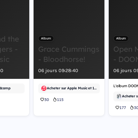
nd the
Album
Album
ers -
Grace Cummings
Open M
sic
- Bloodhorse!
- DOO
39
06
jours
09
:
28
:
39
06
jours
0
ndcamp
Acheter sur Apple Music et 1 autre
30
115
177
3