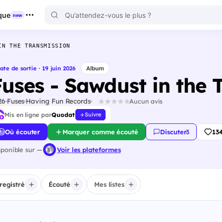
que
new
IN THE TRANSMISSION
ate de sortie · 19 juin 2026
Album
Fuses - Sawdust in the 
26
Fuses
Having Fun Records
Aucun avis
Mis en ligne par
Quodat
Suivre
Où écouter
Marquer comme écouté
Discuter
·
3
13
sponible sur —
Voir les plateformes
registré
Écouté
Mes listes