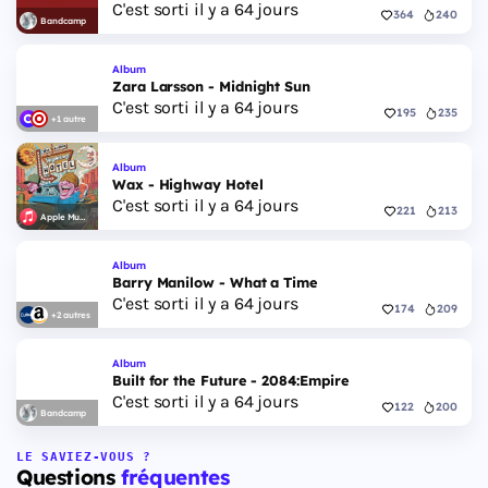
C'est sorti il y a 64 jours
364
240
Bandcamp
Album
Zara Larsson - Midnight Sun
C'est sorti il y a 64 jours
195
235
+1 autre
Album
Wax - Highway Hotel
C'est sorti il y a 64 jours
221
213
Apple Music
Album
Barry Manilow - What a Time
C'est sorti il y a 64 jours
174
209
+2 autres
Album
Built for the Future - 2084:Empire
C'est sorti il y a 64 jours
122
200
Bandcamp
LE SAVIEZ-VOUS ?
Questions
fréquentes