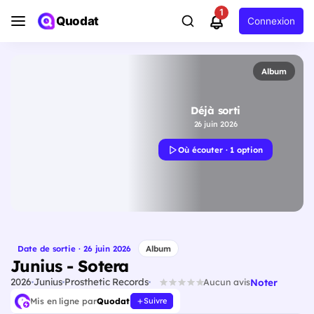
1
Quodat
Connexion
Album
Déjà sorti
26 juin 2026
Où écouter · 1 option
Date de sortie · 26 juin 2026
Album
Junius - Sotera
2026
Junius
Prosthetic Records
Noter
Aucun avis
Mis en ligne par
Quodat
Suivre