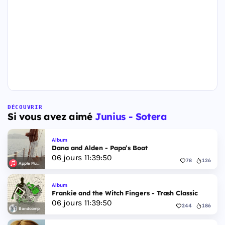
DÉCOUVRIR
Si vous avez aimé
Junius - Sotera
Album
Dana and Alden - Papa’s Boat
06
jours
11
:
39
:
49
78
126
Apple Music
Album
Frankie and the Witch Fingers - Trash Classic
06
jours
11
:
39
:
49
244
186
Bandcamp