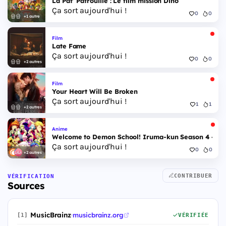
La Pat’ Patrouille : Le film mission Dino
Ça sort aujourd'hui !
0
0
+1 autre
Film
Late Fame
Ça sort aujourd'hui !
0
0
+2 autres
Film
Your Heart Will Be Broken
Ça sort aujourd'hui !
1
1
+2 autres
Anime
Welcome to Demon School! Iruma-kun Season 4 - Epi
Ça sort aujourd'hui !
0
0
+2 autres
CONTRIBUER
VÉRIFICATION
Sources
MusicBrainz
·
musicbrainz.org
[1]
VÉRIFIÉE