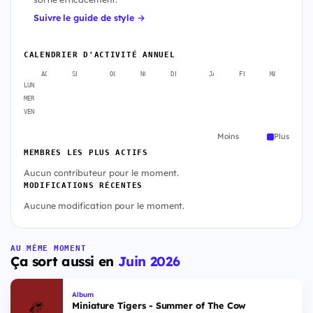
Suivre le guide de style →
CALENDRIER D'ACTIVITÉ ANNUEL
AOÛT
SEPT.
OCT.
NOV.
DÉC.
JANV.
FÉVR.
MARS
A
LUN
MER
VEN
Moins
Plus
MEMBRES LES PLUS ACTIFS
Aucun contributeur pour le moment.
MODIFICATIONS RÉCENTES
Aucune modification pour le moment.
AU MÊME MOMENT
Ça sort aussi en
Juin 2026
Album
Miniature Tigers - Summer of The Cow