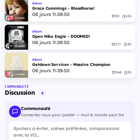
Album
Grace Cummings - Bloodhorse!
06
jours
11
:
39
:
49
30
115
+1 autre
Album
Open Mike Eagle - DOOMED!
06
jours
11
:
39
:
49
177
30
+1 autre
Album
Getdown Services - Massive Champion
06
jours
11
:
39
:
49
168
53
+1 autre
COMMUNAUTÉ
Discussion
4
Communauté
Connectez-vous pour publier — tout le monde peut lire