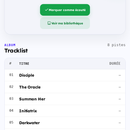
Marquer comme écouté
Voir ma bibliothèque
8 pistes
ALBUM
Tracklist
#
DURÉE
TITRE
Disciple
01
—
The Oracle
02
—
Summon Her
03
—
Initiatrix
04
—
Darkwater
05
—