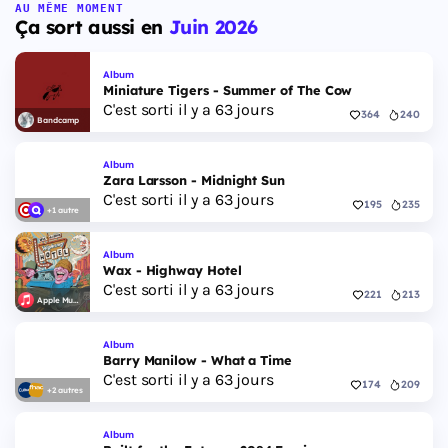
AU MÊME MOMENT
Ça sort aussi en
Juin 2026
Album
Miniature Tigers - Summer of The Cow
C'est sorti il y a 63 jours
364
240
Bandcamp
Album
Zara Larsson - Midnight Sun
C'est sorti il y a 63 jours
195
235
+1 autre
Album
Wax - Highway Hotel
C'est sorti il y a 63 jours
221
213
Apple Music
Album
Barry Manilow - What a Time
C'est sorti il y a 63 jours
174
209
+2 autres
Album