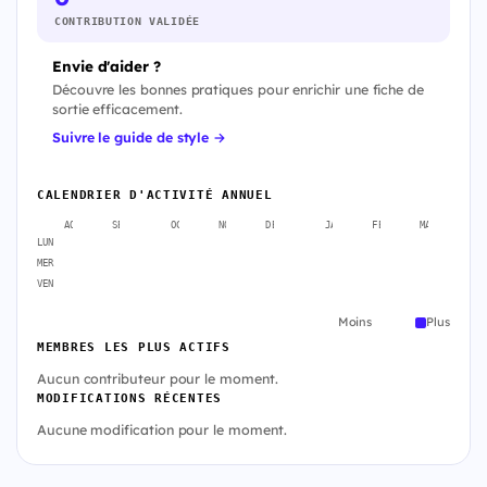
CONTRIBUTION VALIDÉE
Envie d'aider ?
Découvre les bonnes pratiques pour enrichir une fiche de
sortie efficacement.
Suivre le guide de style →
CALENDRIER D'ACTIVITÉ ANNUEL
AOÛT
SEPT.
OCT.
NOV.
DÉC.
JANV.
FÉVR.
MARS
A
LUN
MER
VEN
Moins
Plus
MEMBRES LES PLUS ACTIFS
Aucun contributeur pour le moment.
MODIFICATIONS RÉCENTES
Aucune modification pour le moment.