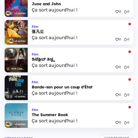
June and John
Ça sort aujourd'hui !
0
0
+2 autres
Film
落凡尘
Ça sort aujourd'hui !
0
0
+2 autres
Film
ಡಿಟೆಕ್ವೀವ್ ತೀಕ್ಷ್ಣ
Ça sort aujourd'hui !
0
0
PVR Cinemas
Film
Bande-son pour un coup d'État
Ça sort aujourd'hui !
0
0
+2 autres
Film
The Summer Book
Ça sort aujourd'hui !
0
0
+2 autres