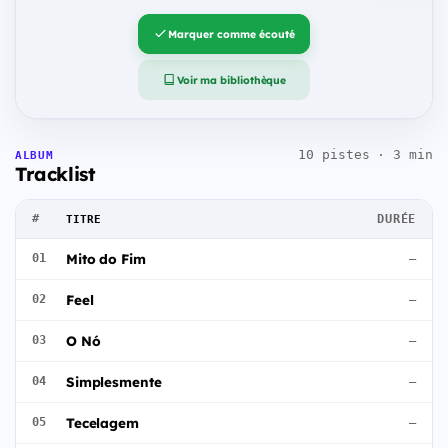
Marquer comme écouté
Voir ma bibliothèque
10 pistes · 3 min
ALBUM
Tracklist
#
DURÉE
TITRE
Mito do Fim
01
—
Feel
02
—
O Nó
03
—
Simplesmente
04
—
Tecelagem
05
—