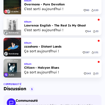
Album
Overmono - Pure Devotion
C'est sorti aujourd'hui !
80
120
+1 autre
Album
Lawrence English - The Rest Is My Ghost
C'est sorti aujourd'hui !
64
33
Bandcamp
Album
zzzahara - Distant Lands
Ça sort aujourd'hui !
287
151
Bandcamp
Album
Citizen - Halcyon Blues
Ça sort aujourd'hui !
245
23
Autre
COMMUNAUTÉ
Discussion
1
Communauté