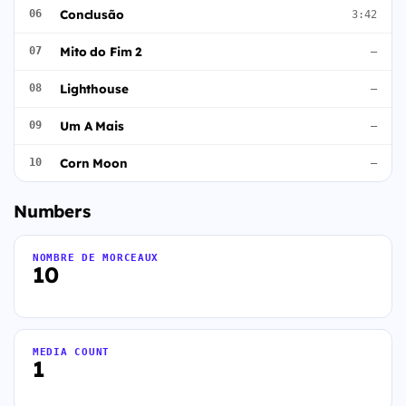
Conclusão
06
3:42
Mito do Fim 2
07
—
Lighthouse
08
—
Um A Mais
09
—
Corn Moon
10
—
Numbers
NOMBRE DE MORCEAUX
10
MEDIA COUNT
1