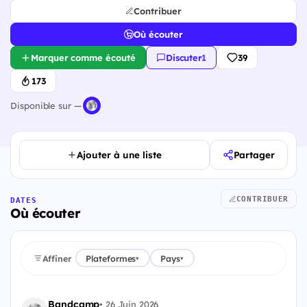
Contribuer
Où écouter
Marquer comme écouté
Discuter
·
1
39
173
Disponible sur —
Ajouter à une liste
Partager
CONTRIBUER
DATES
Où écouter
Affiner
Plateformes
Pays
▾
▾
Bandcamp
•
26 Juin 2026