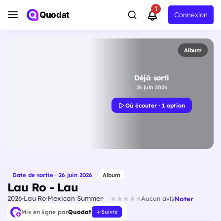
1
Quodat
Connexion
Album
Déjà sorti
26 juin 2026
Où écouter · 1 option
Date de sortie · 26 juin 2026
Album
Lau Ro - Lau
2026
Lau Ro
Mexican Summer
Noter
Aucun avis
Mis en ligne par
Quodat
Suivre