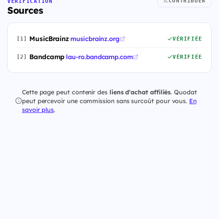
CONTRIBUER
VÉRIFICATION
Sources
MusicBrainz
·
musicbrainz.org
[1]
VÉRIFIÉE
Bandcamp
·
lau-ro.bandcamp.com
[2]
VÉRIFIÉE
Cette page peut contenir des
liens d'achat affiliés
. Quodat
peut percevoir une commission sans surcoût pour vous.
En
savoir plus
.