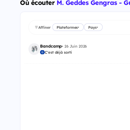
Où écouter
M. Geddes Gengras - Gu
Affiner
Plateformes
Pays
▾
▾
Bandcamp
•
26 Juin 2026
C'est déjà sorti