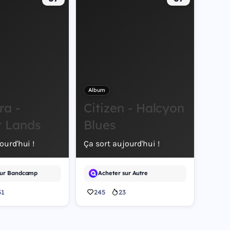
Album
ra -
Citizen - Halcyon
t Lands
Blues
ourd'hui !
Ça sort aujourd'hui !
sur Bandcamp
Acheter sur Autre
51
245
23