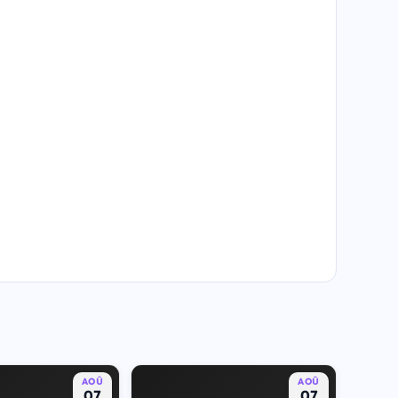
AOÛ
AOÛ
07
07