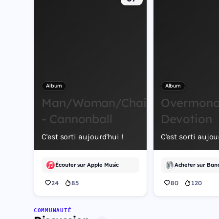
Album
Album
Man/Woman/Chainsaw
Overmono 
- Cannonball
Devotion
C'est sorti aujourd'hui !
C'est sorti aujou
Écouter sur Apple Music
24
85
80
120
COMMUNAUTÉ