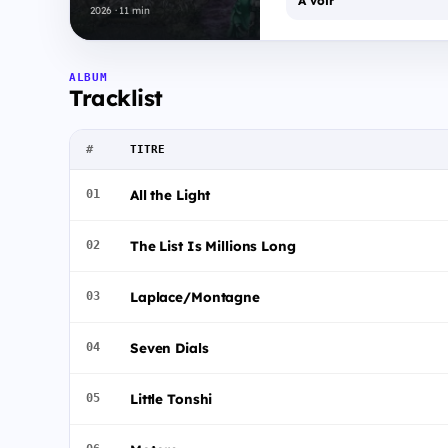
À voir
2026 · 11 min
ALBUM
Tracklist
#
TITRE
All the Light
01
The List Is Millions Long
02
Laplace/Montagne
03
Seven Dials
04
Little Tonshi
05