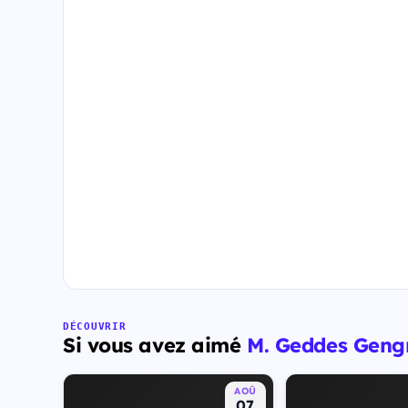
DÉCOUVRIR
Si vous avez aimé
M. Geddes Gengr
AOÛ
07