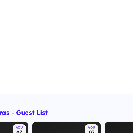
as - Guest List
AOÛ
AOÛ
07
07