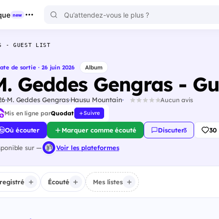
que
new
S - GUEST LIST
ate de sortie · 26 juin 2026
Album
M. Geddes Gengras - Gue
26
M. Geddes Gengras
Hausu Mountain
Aucun avis
Mis en ligne par
Quodat
Suivre
Où écouter
Marquer comme écouté
Discuter
·
3
30
sponible sur —
Voir les plateformes
registré
Écouté
Mes listes