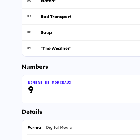
Motore
06
Bad Transport
07
Soup
08
"The Weather"
09
Numbers
NOMBRE DE MORCEAUX
9
Details
Format
Digital Media