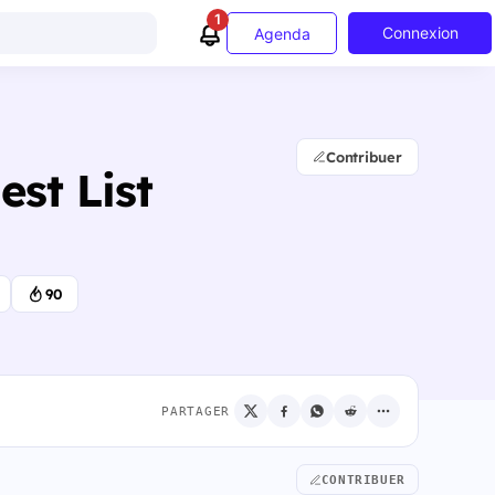
1
Connexion
Agenda
Contribuer
st List
90
PARTAGER
CONTRIBUER