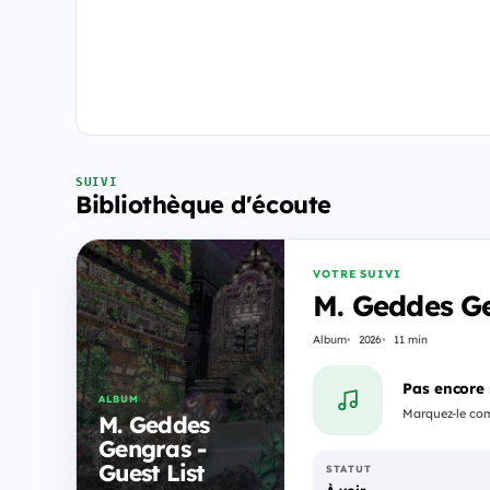
SUIVI
Bibliothèque d'écoute
VOTRE SUIVI
M. Geddes Ge
Album
2026
11 min
Pas encore
ALBUM
Marquez-le comm
M. Geddes
Gengras -
Guest List
STATUT