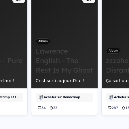
Album
Lawrence
Album
- Pure
English - The
zzzaha
Rest Is My Ghost
Distan
rd'hui !
C'est sorti aujourd'hui !
Ça sort auj
Acheter sur Bandcamp et 1 autre
Acheter sur Bandcamp
Acheter 
64
33
287
1