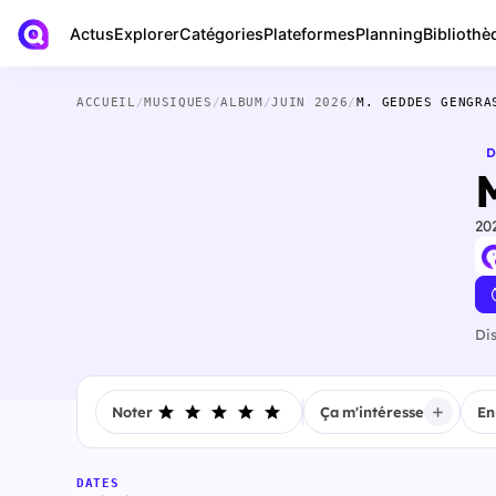
Actus
Bibliothè
Explorer
Catégories
Plateformes
Planning
ACCUEIL
/
MUSIQUES
/
ALBUM
/
JUIN 2026
/
M. GEDDES GENGRA
D
20
Di
Noter
Ça m'intéresse
En
DATES