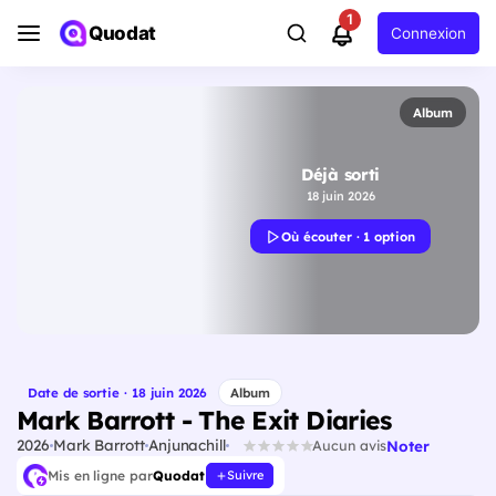
1
Quodat
Connexion
Album
Déjà sorti
18 juin 2026
Où écouter · 1 option
Date de sortie · 18 juin 2026
Album
Mark Barrott - The Exit Diaries
2026
Mark Barrott
Anjunachill
Noter
Aucun avis
Mis en ligne par
Quodat
Suivre