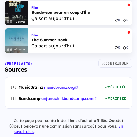
Film
Bande-son pour un coup d'État
Ça sort aujourd'hui !
0
0
+2 autres
Film
The Summer Book
Ça sort aujourd'hui !
0
0
+2 autres
CONTRIBUER
VÉRIFICATION
Sources
MusicBrainz
·
musicbrainz.org
[1]
VÉRIFIÉE
Bandcamp
·
anjunachill.bandcamp.com
[2]
VÉRIFIÉE
Cette page peut contenir des
liens d'achat affiliés
. Quodat
peut percevoir une commission sans surcoût pour vous.
En
savoir plus
.