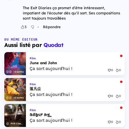
The Exit Diaries ça promet d'être intéressant,
impatient de l'écouter dès qu'il sort. Ses compositions
sont toujours travaillées
•
3
Répondre
DU MÊME ÉDITEUR
Aussi listé par
Quodat
Film
June and John
Ça sort aujourd'hui !
0
0
+2 autres
Film
落凡尘
Ça sort aujourd'hui !
0
0
+2 autres
Film
ಡಿಟೆಕ್ವೀವ್ ತೀಕ್ಷ್ಣ
Ça sort aujourd'hui !
0
0
PVR Cinemas