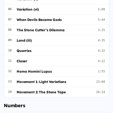
Variation (vi)
06
5:09
When Devils Became Gods
07
5:44
The Stone Cutter’s Dilemma
08
3:25
Land (iii)
09
4:35
Quarries
10
4:32
Closer
11
4:22
Homo Homini Lupus
12
1:55
Movement 1: Light Variations
13
23:04
Movement 2: The Stone Tape
14
26:14
Numbers