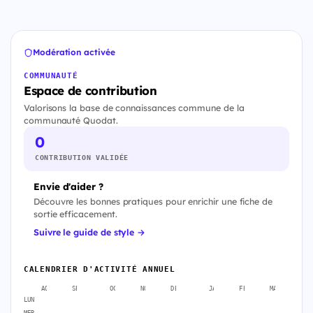
Modération activée
COMMUNAUTÉ
Espace de contribution
Valorisons la base de connaissances commune de la
communauté Quodat.
0
CONTRIBUTION VALIDÉE
Envie d'aider ?
Découvre les bonnes pratiques pour enrichir une fiche de
sortie efficacement.
Suivre le guide de style →
CALENDRIER D'ACTIVITÉ ANNUEL
AOÛT
SEPT.
OCT.
NOV.
DÉC.
JANV.
FÉVR.
MARS
A
LUN