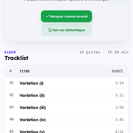
Marquer comme écouté
Voir ma bibliothèque
14 pistes · 1h 38 min
ALBUM
Tracklist
#
DURÉE
TITRE
Variation (i)
01
3:14
Variation (ii)
02
3:11
Variation (iii)
03
3:58
Variation (iv)
04
3:45
Variation (v)
05
4:52