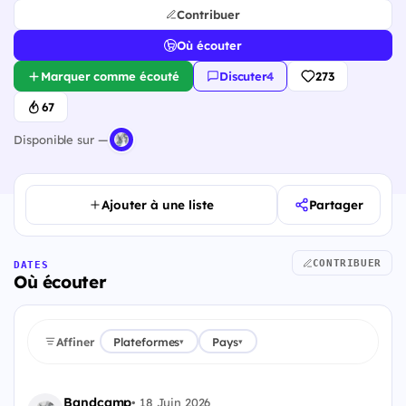
Contribuer
Où écouter
Marquer comme écouté
Discuter
·
4
273
67
Disponible sur —
Ajouter à une liste
Partager
CONTRIBUER
DATES
Où écouter
Affiner
Plateformes
Pays
▾
▾
Bandcamp
•
18 Juin 2026