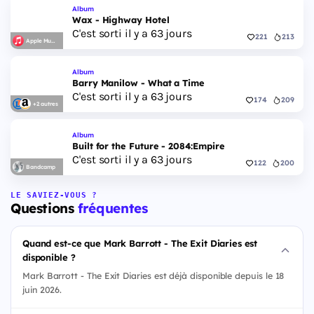
Album
Wax - Highway Hotel
C'est sorti il y a 63 jours
221
213
Apple Music
Album
Barry Manilow - What a Time
C'est sorti il y a 63 jours
174
209
+2 autres
Album
Built for the Future - 2084:Empire
C'est sorti il y a 63 jours
122
200
Bandcamp
LE SAVIEZ-VOUS ?
Questions
fréquentes
Quand est-ce que Mark Barrott - The Exit Diaries est
disponible ?
Mark Barrott - The Exit Diaries est déjà disponible depuis le 18
juin 2026.