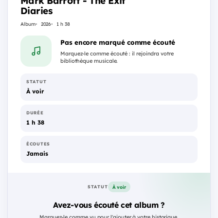
Mark Barrott - The Exit
Diaries
Album
2026
1 h 38
Pas encore marqué comme écouté
Marquez-le comme écouté : il rejoindra votre
bibliothèque musicale.
STATUT
À voir
DURÉE
1 h 38
ÉCOUTES
Jamais
À voir
STATUT
Avez-vous écouté cet album ?
Marquez-le comme vu pour l'ajouter à votre historique.