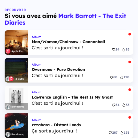
DÉCOUVRIR
Si vous avez aimé
Mark Barrott - The Exit
Diaries
Album
Man/Woman/Chainsaw - Cannonball
C'est sorti aujourd'hui !
24
85
Apple Music
Album
Overmono - Pure Devotion
C'est sorti aujourd'hui !
80
120
+1 autre
Album
Lawrence English - The Rest Is My Ghost
C'est sorti aujourd'hui !
64
33
Bandcamp
Album
zzzahara - Distant Lands
Ça sort aujourd'hui !
287
151
Bandcamp