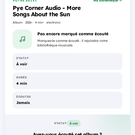
VOTRE SUIVI
Ma bibliothèque
Pye Corner Audio - More
Songs About the Sun
Album
2026
4 min
electronic
Pas encore marqué comme écouté
Marquez-le comme écouté : il rejoindra votre
bibliothèque musicale.
STATUT
À voir
DURÉE
4 min
ÉCOUTES
Jamais
À voir
STATUT
Avez-vous écouté cet album ?