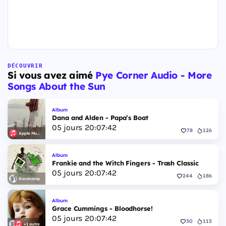
DÉCOUVRIR
Si vous avez aimé
Pye Corner Audio - More
Songs About the Sun
Album
Dana and Alden - Papa’s Boat
05
jours
20
:
07
:
41
78
126
Apple Music
Album
Frankie and the Witch Fingers - Trash Classic
05
jours
20
:
07
:
41
244
186
Bandcamp
Album
Grace Cummings - Bloodhorse!
05
jours
20
:
07
:
41
30
115
+1 autre