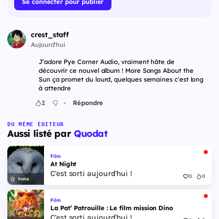
Se connecter pour publier
crest_staff
Aujourd'hui
J'adore Pye Corner Audio, vraiment hâte de
découvrir ce nouvel album ! More Songs About the
Sun ça promet du lourd, quelques semaines c'est long
à attendre
•
2
Répondre
DU MÊME ÉDITEUR
Aussi listé par
Quodat
Film
At Night
C'est sorti aujourd'hui !
0
0
Pathé
Film
La Pat’ Patrouille : Le film mission Dino
C'est sorti aujourd'hui !