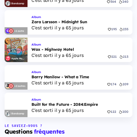
C'est sorti il y a 65 jours
364
240
Bandcamp
Album
Zara Larsson - Midnight Sun
C'est sorti il y a 65 jours
195
235
+1 autre
Album
Wax - Highway Hotel
C'est sorti il y a 65 jours
221
213
Apple Music
Album
Barry Manilow - What a Time
C'est sorti il y a 65 jours
174
209
+2 autres
Album
Built for the Future - 2084:Empire
C'est sorti il y a 65 jours
122
200
Bandcamp
LE SAVIEZ-VOUS ?
Questions
fréquentes