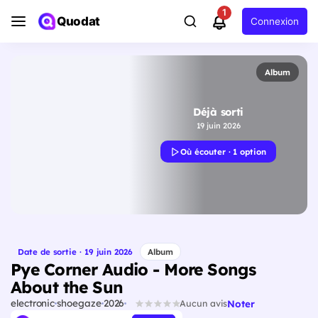
1
Quodat
Connexion
Album
Déjà sorti
19 juin 2026
Où écouter · 1 option
Date de sortie · 19 juin 2026
Album
Pye Corner Audio - More Songs
About the Sun
electronic
shoegaze
2026
Noter
Aucun avis