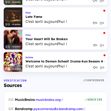
0
0
+2 autres
Film
Late Fame
C'est sorti aujourd'hui !
0
0
+2 autres
Film
Your Heart Will Be Broken
C'est sorti aujourd'hui !
1
1
+2 autres
Anime
Welcome to Demon School! Iruma-kun Season 4 - Epi
C'est sorti aujourd'hui !
0
0
+2 autres
CONTRIBUER
VÉRIFICATION
Sources
MusicBrainz
·
musicbrainz.org
[1]
VÉRIFIÉE
Bandcamp
·
pyecorneraudio.bandcamp.com
[2]