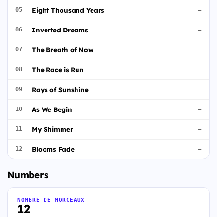
Eight Thousand Years
05
—
Inverted Dreams
06
—
The Breath of Now
07
—
The Race is Run
08
—
Rays of Sunshine
09
—
As We Begin
10
—
My Shimmer
11
—
Blooms Fade
12
—
Numbers
NOMBRE DE MORCEAUX
12