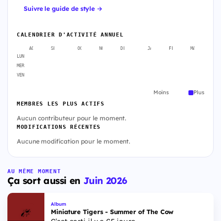
Suivre le guide de style →
CALENDRIER D'ACTIVITÉ ANNUEL
AOÛT
SEPT.
OCT.
NOV.
DÉC.
JANV.
FÉVR.
MARS
A
LUN
MER
VEN
Moins
Plus
MEMBRES LES PLUS ACTIFS
Aucun contributeur pour le moment.
MODIFICATIONS RÉCENTES
Aucune modification pour le moment.
AU MÊME MOMENT
Ça sort aussi en
Juin 2026
Album
Miniature Tigers - Summer of The Cow