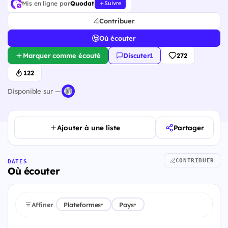
Mis en ligne par
Quodat
Suivre
Contribuer
Où écouter
Marquer comme écouté
Discuter
·
1
272
122
Disponible sur —
Ajouter à une liste
Partager
CONTRIBUER
DATES
Où écouter
Affiner
Plateformes
Pays
▾
▾