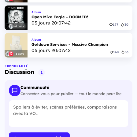
Album
Open Mike Eagle - DOOMED!
05
jours
20
:
07
:
41
177
30
+1 autre
Album
Getdown Services - Massive Champion
05
jours
20
:
07
:
41
168
53
+1 autre
COMMUNAUTÉ
Discussion
1
Communauté
Connectez-vous pour publier — tout le monde peut lire