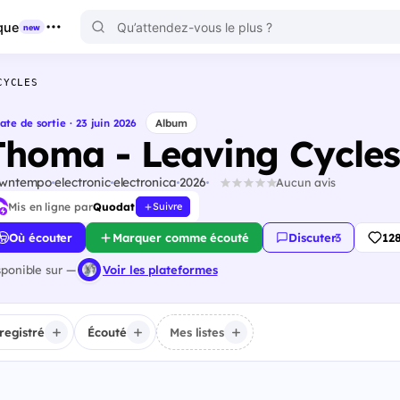
que
new
CYCLES
ate de sortie · 23 juin 2026
Album
Thoma - Leaving Cycles
wntempo
electronic
electronica
2026
Aucun avis
Mis en ligne par
Quodat
Suivre
Où écouter
Marquer comme écouté
Discuter
·
3
12
sponible sur —
Voir les plateformes
registré
Écouté
Mes listes