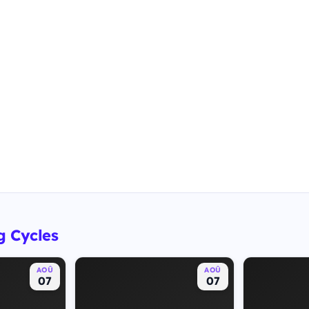
g Cycles
AOÛ
AOÛ
07
07