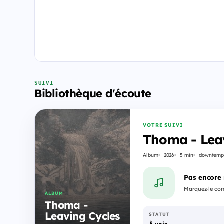
SUIVI
Bibliothèque d'écoute
VOTRE SUIVI
Thoma - Lea
Album
2026
5 min
downtemp
Pas encore
Marquez-le comm
ALBUM
Thoma -
Leaving Cycles
STATUT