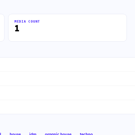
MEDIA COUNT
1
l
house
idm
organic house
techno