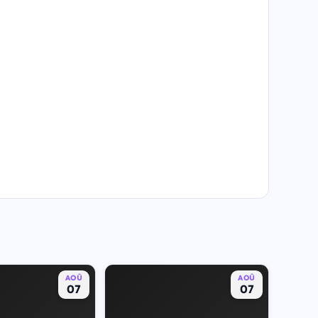
AOÛ
AOÛ
07
07