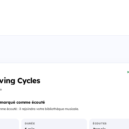
M
ving Cycles
o
 marqué comme écouté
e écouté : il rejoindra votre bibliothèque musicale.
DURÉE
ÉCOUTES