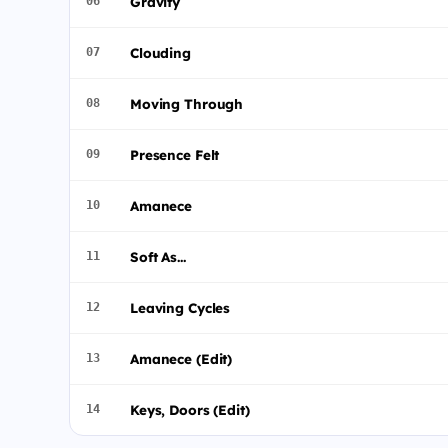
Gravity
06
Clouding
07
Moving Through
08
Presence Felt
09
Amanece
10
Soft As...
11
Leaving Cycles
12
Amanece (Edit)
13
Keys, Doors (Edit)
14