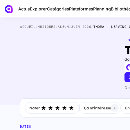
Actus
Bibliothè
Explorer
Catégories
Plateformes
Planning
ACCUEIL
/
MUSIQUES
/
ALBUM
/
JUIN 2026
/
THOMA - LEAVING 
D
do
Di
Noter
Ça m'intéresse
En
DATES