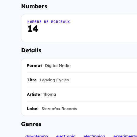
Numbers
NOMBRE DE MORCEAUX
14
Details
Format
Digital Media
Titre
Leaving Cycles
Artiste
Thoma
Label
Stereofox Records
Genres
downtempo
electronic
electronica
experimenta