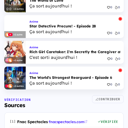
The World of Love
Ça sort aujourd'hui !
0
0
+2 autres
Anime
Star Detective Precure! - Episode 28
Ça sort aujourd'hui !
0
0
+1 autre
Anime
Rich Girl Caretaker: I'm Secretly the Caregiver of the
C'est sorti aujourd'hui !
0
0
+1 autre
Anime
The World's Strongest Rearguard - Episode 6
Ça sort aujourd'hui !
0
0
+2 autres
CONTRIBUER
VÉRIFICATION
Sources
Fnac Spectacles
·
fnacspectacles.com
[1]
VÉRIFIÉE