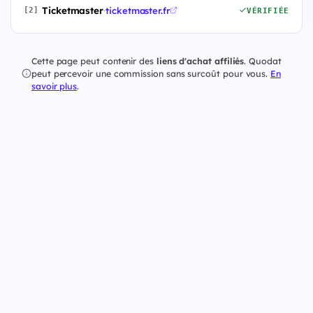
Ticketmaster
·
ticketmaster.fr
[2]
VÉRIFIÉE
Cette page peut contenir des
liens d'achat affiliés
. Quodat
peut percevoir une commission sans surcoût pour vous.
En
savoir plus
.