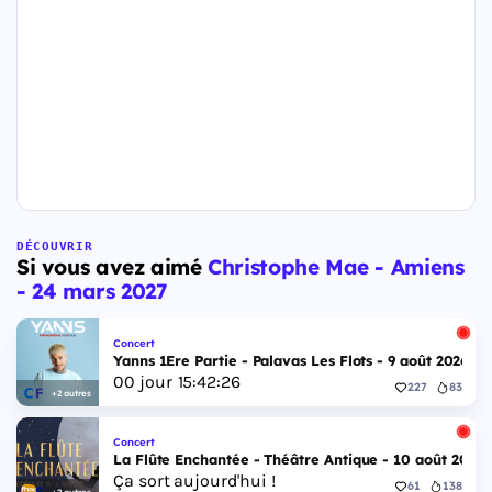
DÉCOUVRIR
Si vous avez aimé
Christophe Mae - Amiens
- 24 mars 2027
Concert
Yanns 1Ere Partie - Palavas Les Flots - 9 août 2026
00
jour
15
:
42
:
26
227
83
+2 autres
Concert
La Flûte Enchantée - Théâtre Antique - 10 août 2026
Ça sort aujourd'hui !
61
138