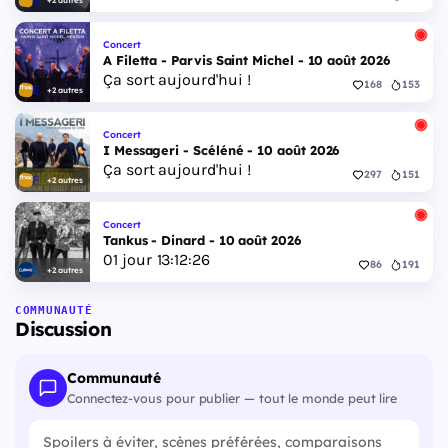
+2 autres
Concert
A Filetta - Parvis Saint Michel - 10 août 2026
Ça sort aujourd'hui !
168
153
+2 autres
Concert
I Messageri - Scéléné - 10 août 2026
Ça sort aujourd'hui !
297
151
+2 autres
Concert
Tankus - Dinard - 10 août 2026
01
jour
13
:
12
:
26
86
191
+2 autres
COMMUNAUTÉ
Discussion
Communauté
Connectez-vous pour publier — tout le monde peut lire