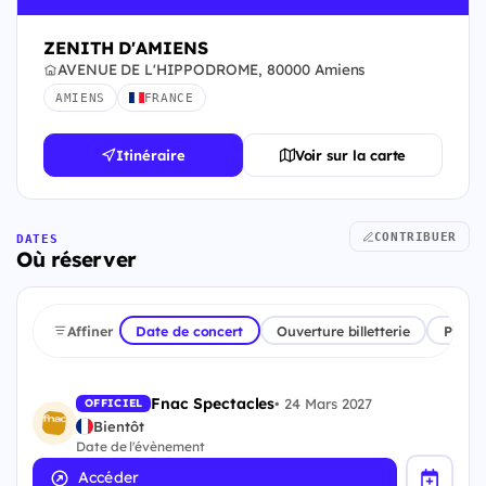
ZENITH D'AMIENS
AVENUE DE L'HIPPODROME, 80000 Amiens
AMIENS
FRANCE
Itinéraire
Voir sur la carte
CONTRIBUER
DATES
Où réserver
Affiner
Date de concert
Ouverture billetterie
Plate
Fnac Spectacles
•
24 Mars 2027
OFFICIEL
Bientôt
Date de l'évènement
Accéder