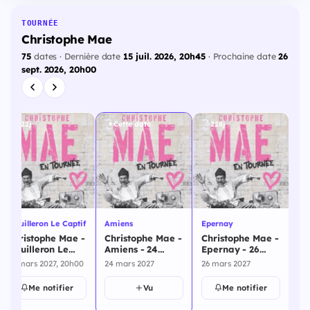
TOURNÉE
Christophe Mae
75
dates · Dernière date
15 juil. 2026, 20h45
· Prochaine date
26
sept. 2026, 20h00
222j
Cette date
228j
Mouilleron Le Captif
Amiens
Epernay
Le
Christophe Mae -
Christophe Mae -
Christophe Mae -
Ch
Mouilleron Le
Amiens - 24
Epernay - 26
Le
Captif - 19 mars
mars 2027
mars 2027
Qu
19 mars 2027, 20h00
24 mars 2027
26 mars 2027
30
2027
ma
Me notifier
Vu
Me notifier