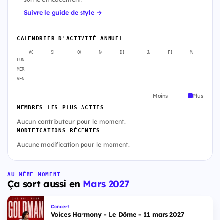
Suivre le guide de style →
CALENDRIER D'ACTIVITÉ ANNUEL
AOÛT
SEPT.
OCT.
NOV.
DÉC.
JANV.
FÉVR.
MARS
A
LUN
MER
VEN
Moins
Plus
MEMBRES LES PLUS ACTIFS
Aucun contributeur pour le moment.
MODIFICATIONS RÉCENTES
Aucune modification pour le moment.
AU MÊME MOMENT
Ça sort aussi en
Mars 2027
Concert
Voices Harmony - Le Dôme - 11 mars 2027