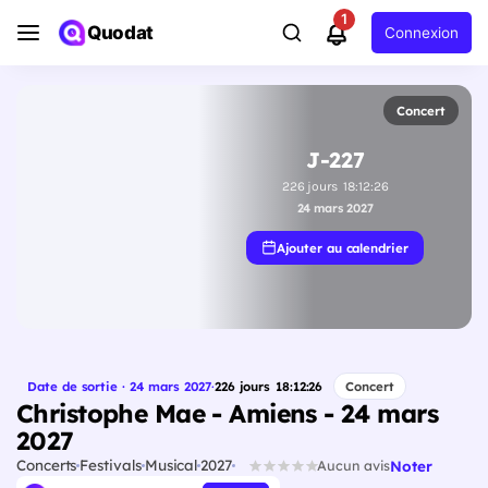
1
Quodat
Connexion
Concert
J-227
226
jours
18
:
12
:
26
24 mars 2027
Ajouter au calendrier
Date de sortie · 24 mars 2027
·
226
jours
18
:
12
:
26
Concert
Christophe Mae - Amiens - 24 mars
2027
Concerts
Festivals
Musical
2027
Noter
Aucun avis