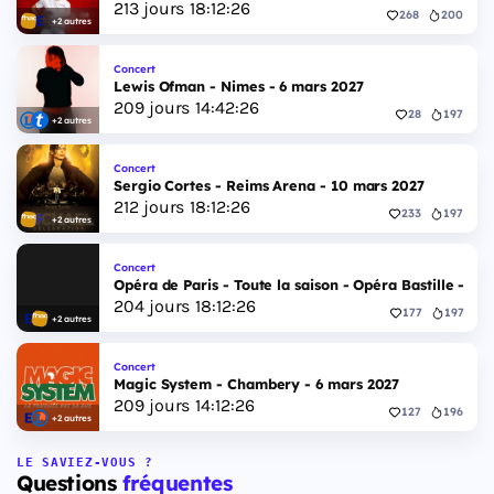
213
jours
18
:
12
:
26
268
200
+2 autres
Concert
Lewis Ofman - Nimes - 6 mars 2027
209
jours
14
:
42
:
26
28
197
+2 autres
Concert
Sergio Cortes - Reims Arena - 10 mars 2027
212
jours
18
:
12
:
26
233
197
+2 autres
Concert
Opéra de Paris - Toute la saison - Opéra Bastille - 2 
204
jours
18
:
12
:
26
177
197
+2 autres
Concert
Magic System - Chambery - 6 mars 2027
209
jours
14
:
12
:
26
127
196
+2 autres
LE SAVIEZ-VOUS ?
Questions
fréquentes