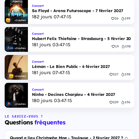
Concert
So Floyd - Arena Futuroscope - 7 février 2027
182
jours
07
:
47
:
14
26
199
+2 autres
Concert
Hubert Felix Thiefaine - Strasbourg - 5 février 2027
181
jours
03
:
47
:
14
19
198
+2 autres
Concert
Léman - Le Bien Public - 6 février 2027
181
jours
07
:
47
:
14
227
198
+2 autres
Concert
Ninho - Decines Charpieu - 4 février 2027
180
jours
03
:
47
:
14
259
196
+2 autres
LE SAVIEZ-VOUS ?
Questions
fréquentes
Quand a lieu Christophe Mae - Toulouse - 2 février 2027 ?