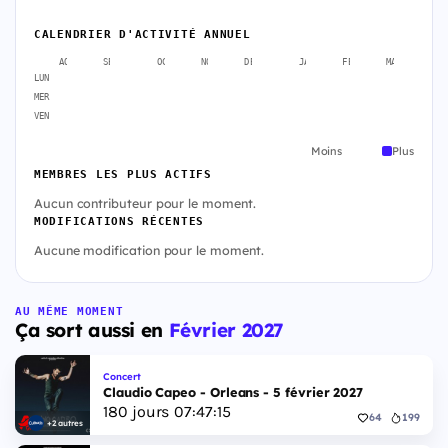
CALENDRIER D'ACTIVITÉ ANNUEL
AOÛT
SEPT.
OCT.
NOV.
DÉC.
JANV.
FÉVR.
MARS
A
LUN
MER
VEN
Moins
Plus
MEMBRES LES PLUS ACTIFS
Aucun contributeur pour le moment.
MODIFICATIONS RÉCENTES
Aucune modification pour le moment.
AU MÊME MOMENT
Ça sort aussi en
Février 2027
Concert
Claudio Capeo - Orleans - 5 février 2027
180
jours
07
:
47
:
14
64
199
+2 autres