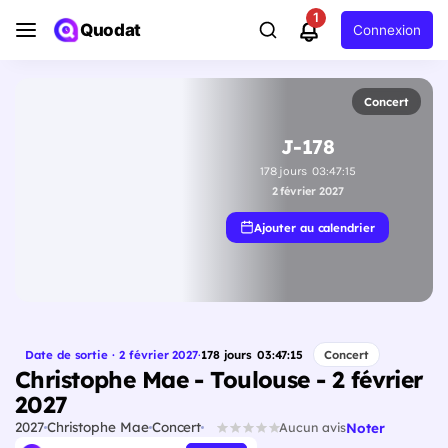
1
Quodat
Connexion
Concert
J-178
178
jours
03
:
47
:
14
2 février 2027
Ajouter au calendrier
Date de sortie · 2 février 2027
·
178
jours
03
:
47
:
14
Concert
Christophe Mae - Toulouse - 2 février
2027
2027
Christophe Mae
Concert
Noter
Aucun avis