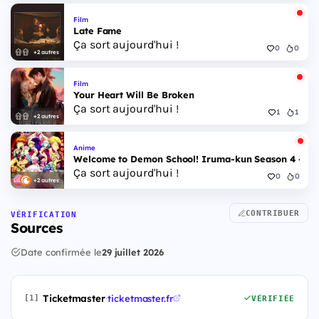
Film
Late Fame
Ça sort aujourd'hui !
0
0
+2 autres
Film
Your Heart Will Be Broken
Ça sort aujourd'hui !
1
1
+2 autres
Anime
Welcome to Demon School! Iruma-kun Season 4 - Epi
Ça sort aujourd'hui !
0
0
+2 autres
CONTRIBUER
VÉRIFICATION
Sources
Date confirmée le
29 juillet 2026
Ticketmaster
·
ticketmaster.fr
[1]
VÉRIFIÉE