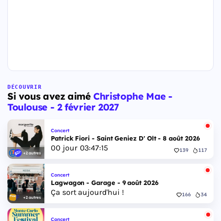
DÉCOUVRIR
Si vous avez aimé
Christophe Mae -
Toulouse - 2 février 2027
Concert
Patrick Fiori - Saint Geniez D' Olt - 8 août 2026
00
jour
03
:
47
:
14
139
117
+2 autres
Concert
Lagwagon - Garage - 9 août 2026
Ça sort aujourd'hui !
166
34
+2 autres
Concert