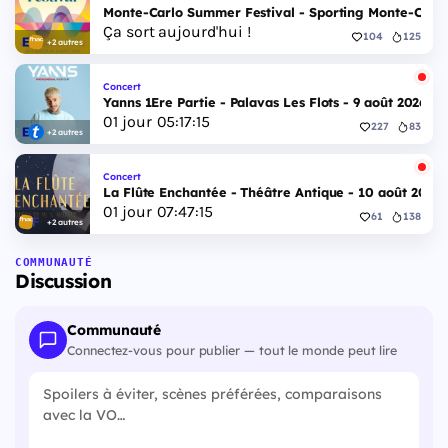
Monte-Carlo Summer Festival - Sporting Monte-Carlo S
Ça sort aujourd'hui !
104
125
+2 autres
Concert
Yanns 1Ere Partie - Palavas Les Flots - 9 août 2026
01
jour
05
:
17
:
14
227
83
+2 autres
Concert
La Flûte Enchantée - Théâtre Antique - 10 août 2026
01
jour
07
:
47
:
14
61
138
+2 autres
COMMUNAUTÉ
Discussion
Communauté
Connectez-vous pour publier — tout le monde peut lire