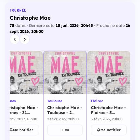
TOURNÉE
Christophe Mae
75
dates · Dernière date
15 juil. 2026, 20h45
· Prochaine date
26
sept. 2026, 20h00
176j
Cette date
179j
Ch
Rennes
Toulouse
Floirac
Po
Christophe Mae -
Christophe Mae -
Christophe Mae -
Ch
Rennes - 31
Toulouse - 2
Floirac - 3
Ch
janvier 2027
février 2027
février 2027
31 janv. 2027, 18h00
2 févr. 2027, 20h00
3 févr. 2027, 20h00
Po
4 f
20
Me notifier
Vu
Me notifier