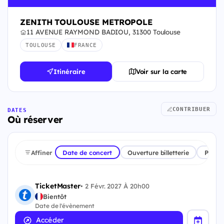
ZENITH TOULOUSE METROPOLE
11 AVENUE RAYMOND BADIOU, 31300 Toulouse
TOULOUSE
FRANCE
Itinéraire
Voir sur la carte
CONTRIBUER
DATES
Où réserver
Affiner
Date de concert
Ouverture billetterie
Plate
TicketMaster
•
2 Févr. 2027 À 20h00
Bientôt
Date de l'évènement
Accéder