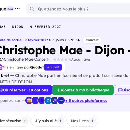
que
new
MAE - DIJON - 9 FÉVRIER 2027
ate de sortie · 9 février 2027
·
185
jours
08
:
30
:
53
Concert
Christophe Mae - Dijon -
27
Christophe Mae
Concert
Aucun avis
Mis en ligne par
Quodat
Suivre
 bref —
Christophe Mae part en tournée et se produit sur scène dans
NITH DE DIJON.
Où réserver · 18 options
Ajouter à ma bibliothèque
Disc
sponible sur —
+ 3 autres plateformes
llet sécurisé
J'y suis allé
Mes listes