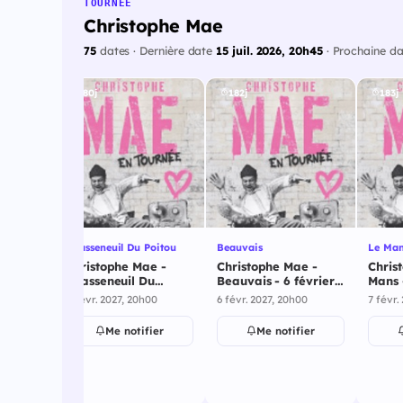
TOURNÉE
Christophe Mae
75
dates · Dernière date
15 juil. 2026, 20h45
· Prochaine d
180j
182j
183j
Chasseneuil Du Poitou
Beauvais
Le Ma
e -
Christophe Mae -
Christophe Mae -
Chris
rier
Chasseneuil Du
Beauvais - 6 février
Mans 
Poitou - 4 février
2027
00
4 févr. 2027, 20h00
6 févr. 2027, 20h00
7 févr.
2027
ier
Me notifier
Me notifier