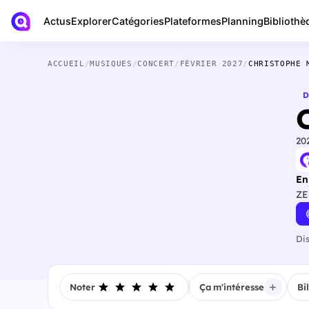
Actus
Bibliothè
Explorer
Catégories
Plateformes
Planning
ACCUEIL
/
MUSIQUES
/
CONCERT
/
FÉVRIER 2027
/
CHRISTOPHE 
D
20
En
ZE
Di
Noter
Ça m'intéresse
Bi