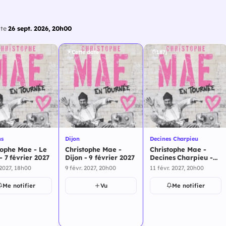
ate
26 sept. 2026, 20h00
Cette date
187j
ns
Dijon
Decines Charpieu
tophe Mae - Le
Christophe Mae -
Christophe Mae -
- 7 février 2027
Dijon - 9 février 2027
Decines Charpieu -
11 février 2027
 2027, 18h00
9 févr. 2027, 20h00
11 févr. 2027, 20h00
Me notifier
Vu
Me notifier