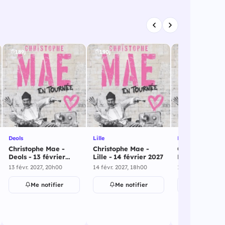
189j
190j
193j
Deols
Lille
Paris
Christophe Mae -
Christophe Mae -
Christophe Ma
Deols - 13 février
Lille - 14 février 2027
Paris - 17 févr
2027
2027
13 févr. 2027, 20h00
14 févr. 2027, 18h00
17 févr. 2027, 20
Me notifier
Me notifier
Me notif