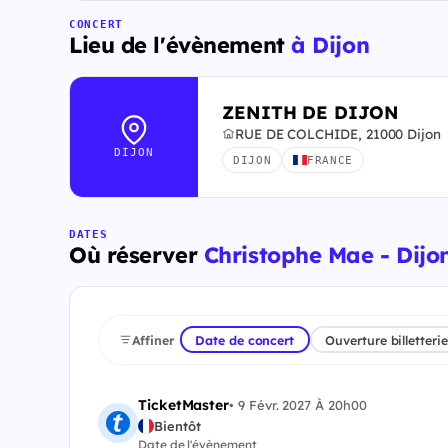
CONCERT
Lieu de l'évènement
à Dijon
ZENITH DE DIJON
RUE DE COLCHIDE, 21000 Dijon
DIJON
DIJON
FRANCE
DATES
Où réserver
Christophe Mae - Dijon
Affiner
Date de concert
Ouverture billetterie
TicketMaster
•
9 Févr. 2027 À 20h00
Bientôt
Date de l'évènement