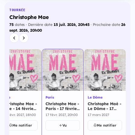
TOURNÉE
Christophe Mae
75
dates · Dernière date
15 juil. 2026, 20h45
· Prochaine date
26
sept. 2026, 20h00
191j
Cette date
222j
Lille
Paris
Le Dôme
Christophe Mae -
Christophe Mae -
Christophe Maé -
Lille - 14 février
Paris - 17 février
Le Dôme - 17
Mar
2027
2027
mars 2027
14 févr. 2027, 18h00
17 févr. 2027, 20h00
17 mars 2027
Ch
Ma
Me notifier
Vu
Me notifier
ma
17