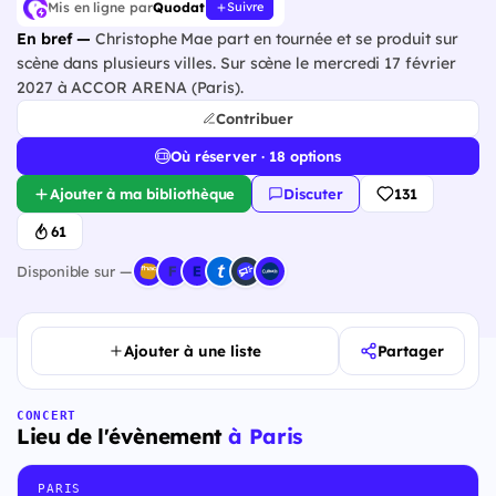
Mis en ligne par
Quodat
Suivre
En bref —
Christophe Mae part en tournée et se produit sur
scène dans plusieurs villes. Sur scène le mercredi 17 février
2027 à ACCOR ARENA (Paris).
Contribuer
Où réserver · 18 options
Ajouter à ma bibliothèque
Discuter
131
61
Disponible sur —
Ajouter à une liste
Partager
CONCERT
Lieu de l'évènement
à Paris
PARIS