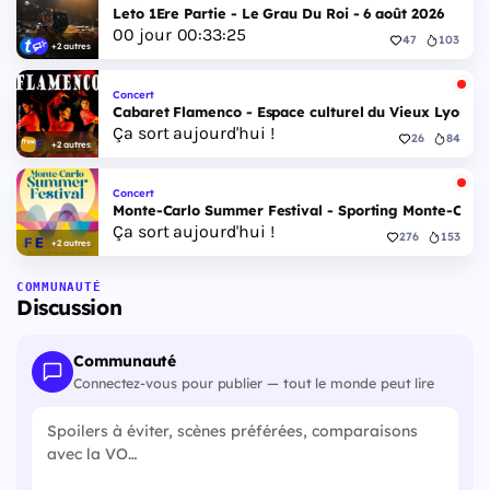
Leto 1Ere Partie - Le Grau Du Roi - 6 août 2026
00
jour
00
:
33
:
24
47
103
+2 autres
Concert
Cabaret Flamenco - Espace culturel du Vieux Lyon - 
Ça sort aujourd'hui !
26
84
+2 autres
Concert
Monte-Carlo Summer Festival - Sporting Monte-Carlo S
Ça sort aujourd'hui !
276
153
+2 autres
COMMUNAUTÉ
Discussion
Communauté
Connectez-vous pour publier — tout le monde peut lire