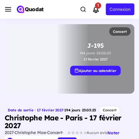
1
Quodat
Connexion
Concert
J-195
194
jours
23
:
03
:
24
17 février 2027
Ajouter au calendrier
Date de sortie · 17 février 2027
·
194
jours
23
:
03
:
24
Concert
Christophe Mae - Paris - 17 février
2027
2027
Christophe Mae
Concert
Noter
Aucun avis