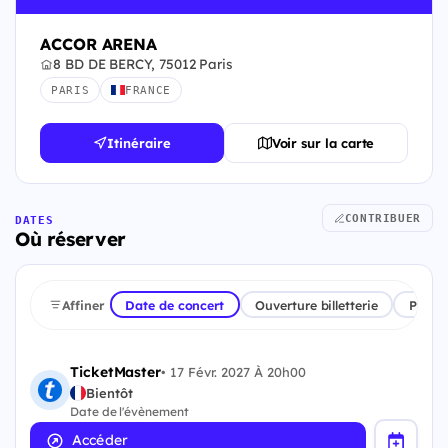
ACCOR ARENA
8 BD DE BERCY, 75012 Paris
PARIS
FRANCE
Itinéraire
Voir sur la carte
CONTRIBUER
DATES
Où réserver
Affiner
Date de concert
Ouverture billetterie
Plate
TicketMaster
•
17 Févr. 2027 À 20h00
Bientôt
Date de l'évènement
Accéder