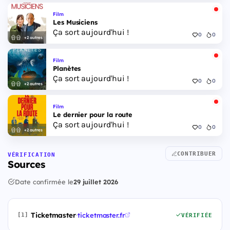
Film
Les Musiciens
Ça sort aujourd'hui !
0
0
+2 autres
Film
Planètes
Ça sort aujourd'hui !
0
0
+2 autres
Film
Le dernier pour la route
Ça sort aujourd'hui !
0
0
+2 autres
CONTRIBUER
VÉRIFICATION
Sources
Date confirmée le
29 juillet 2026
Ticketmaster
·
ticketmaster.fr
[1]
VÉRIFIÉE