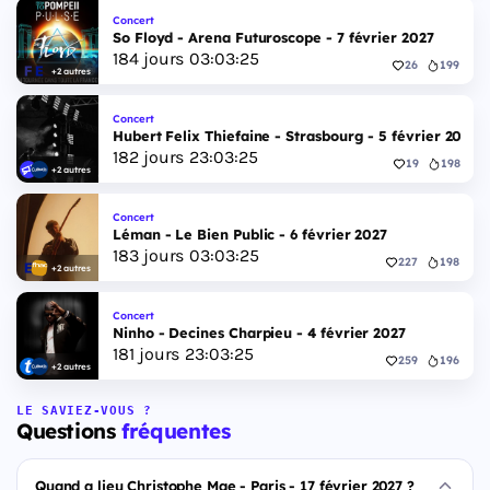
Concert
So Floyd - Arena Futuroscope - 7 février 2027
184
jours
03
:
03
:
24
26
199
+2 autres
Concert
Hubert Felix Thiefaine - Strasbourg - 5 février 2027
182
jours
23
:
03
:
24
19
198
+2 autres
Concert
Léman - Le Bien Public - 6 février 2027
183
jours
03
:
03
:
24
227
198
+2 autres
Concert
Ninho - Decines Charpieu - 4 février 2027
181
jours
23
:
03
:
24
259
196
+2 autres
LE SAVIEZ-VOUS ?
Questions
fréquentes
Quand a lieu Christophe Mae - Paris - 17 février 2027 ?