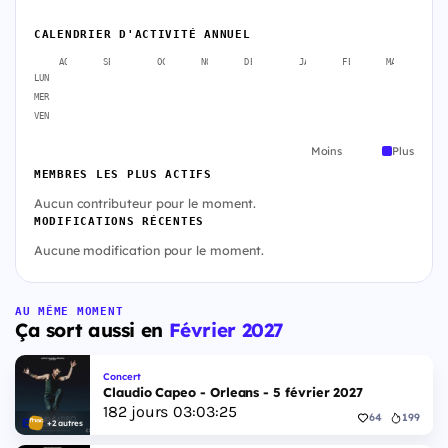
CALENDRIER D'ACTIVITÉ ANNUEL
AOÛT
SEPT.
OCT.
NOV.
DÉC.
JANV.
FÉVR.
MARS
A
LUN
MER
VEN
Moins
Plus
MEMBRES LES PLUS ACTIFS
Aucun contributeur pour le moment.
MODIFICATIONS RÉCENTES
Aucune modification pour le moment.
AU MÊME MOMENT
Ça sort aussi en
Février 2027
Concert
Claudio Capeo - Orleans - 5 février 2027
182
jours
03
:
03
:
24
64
199
+2 autres