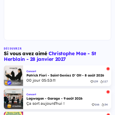
DÉCOUVRIR
Si vous avez aimé
Christophe Mae - St
Herblain - 28 janvier 2027
Concert
Patrick Fiori - Saint Geniez D' Olt - 8 août 2026
00
jour
05
:
53
:
11
139
117
+2 autres
Concert
Lagwagon - Garage - 9 août 2026
Ça sort aujourd'hui !
166
34
+2 autres