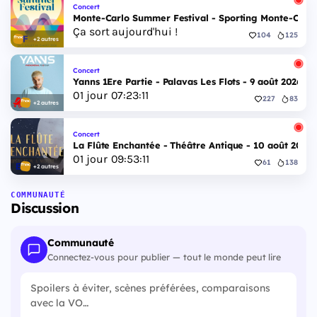
Concert
Monte-Carlo Summer Festival - Sporting Monte-Carlo S
Ça sort aujourd'hui !
104
125
+2 autres
Concert
Yanns 1Ere Partie - Palavas Les Flots - 9 août 2026
01
jour
07
:
23
:
11
227
83
+2 autres
Concert
La Flûte Enchantée - Théâtre Antique - 10 août 2026
01
jour
09
:
53
:
11
61
138
+2 autres
COMMUNAUTÉ
Discussion
Communauté
Connectez-vous pour publier — tout le monde peut lire