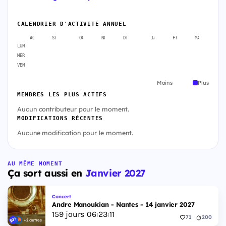
CALENDRIER D'ACTIVITÉ ANNUEL
AOÛT
SEPT.
OCT.
NOV.
DÉC.
JANV.
FÉVR.
MARS
A
LUN
MER
VEN
Moins
Plus
MEMBRES LES PLUS ACTIFS
Aucun contributeur pour le moment.
MODIFICATIONS RÉCENTES
Aucune modification pour le moment.
AU MÊME MOMENT
Ça sort aussi en
Janvier 2027
Concert
Andre Manoukian - Nantes - 14 janvier 2027
159
jours
06
:
23
:
11
71
200
+2 autres