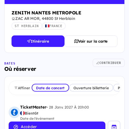
ZENITH NANTES METROPOLE
ZAC AR MOR, 44800 St Herblain
ST HERBLAIN
FRANCE
Itinéraire
Voir sur la carte
CONTRIBUER
DATES
Où réserver
Affiner
Date de concert
Ouverture billetterie
Plate
TicketMaster
•
28 Janv. 2027 À 20h00
Bientôt
Date de l'évènement
Accéder