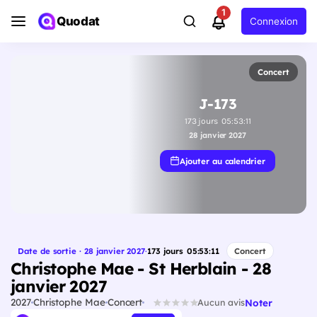
1
Quodat
Connexion
Concert
J-173
173
jours
05
:
53
:
11
28 janvier 2027
Ajouter au calendrier
Date de sortie · 28 janvier 2027
·
173
jours
05
:
53
:
11
Concert
Christophe Mae - St Herblain - 28
janvier 2027
2027
Christophe Mae
Concert
Noter
Aucun avis