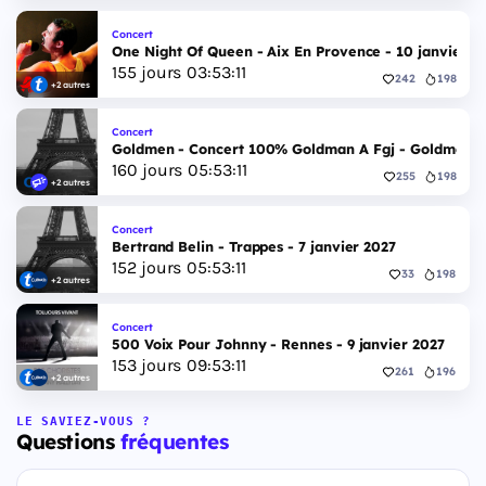
Concert
One Night Of Queen - Aix En Provence - 10 janvier 2
155
jours
03
:
53
:
11
242
198
+2 autres
Concert
Goldmen - Concert 100% Goldman A Fgj - Goldmen - 
160
jours
05
:
53
:
11
255
198
+2 autres
Concert
Bertrand Belin - Trappes - 7 janvier 2027
152
jours
05
:
53
:
11
33
198
+2 autres
Concert
500 Voix Pour Johnny - Rennes - 9 janvier 2027
153
jours
09
:
53
:
11
261
196
+2 autres
LE SAVIEZ-VOUS ?
Questions
fréquentes