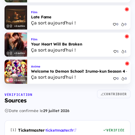
Film
Late Fame
Ça sort aujourd'hui !
0
0
+2 autres
Film
Your Heart Will Be Broken
Ça sort aujourd'hui !
1
1
+2 autres
Anime
Welcome to Demon School! Iruma-kun Season 4 - Epi
Ça sort aujourd'hui !
0
0
+2 autres
CONTRIBUER
VÉRIFICATION
Sources
Date confirmée le
29 juillet 2026
Ticketmaster
·
ticketmaster.fr
[1]
VÉRIFIÉE