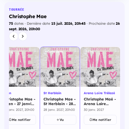
TOURNÉE
Christophe Mae
75
dates · Dernière date
15 juil. 2026, 20h45
· Prochaine date
26
sept. 2026, 20h00
172j
Cette date
174j
Caen
St Herblain
Arena Loire Trélazé
Tre
Christophe Mae -
Christophe Mae -
Christophe Maé -
Ch
Caen - 27 janvier
St Herblain - 28
Arena Loire
Tr
2027
janvier 2027
Trélazé - 30
ja
27 janv. 2027, 20h00
28 janv. 2027, 20h00
30 janv. 2027
30 
janvier 2027
Me notifier
Vu
Me notifier