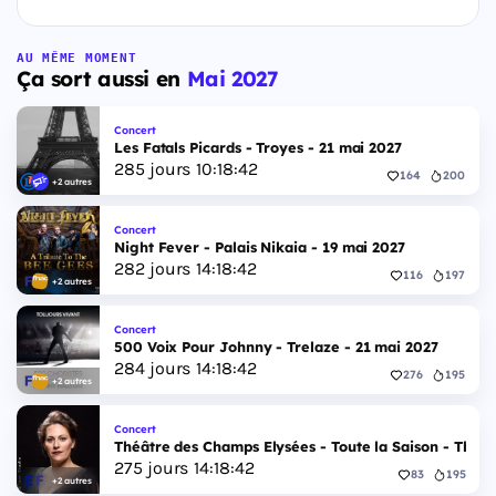
AU MÊME MOMENT
Ça sort aussi en
Mai 2027
Concert
Les Fatals Picards - Troyes - 21 mai 2027
285
jours
10
:
18
:
41
164
200
+2 autres
Concert
Night Fever - Palais Nikaia - 19 mai 2027
282
jours
14
:
18
:
41
116
197
+2 autres
Concert
500 Voix Pour Johnny - Trelaze - 21 mai 2027
284
jours
14
:
18
:
41
276
195
+2 autres
Concert
Théâtre des Champs Elysées - Toute la Saison - Théâ
275
jours
14
:
18
:
41
83
195
+2 autres