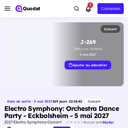
1
Quodat
Connexion
Concert
J-269
269
jours
10
:
18
:
41
5 mai 2027
Ajouter au calendrier
Date de sortie · 5 mai 2027
·
269
jours
10
:
18
:
41
Concert
Electro Symphony: Orchestra Dance
Party - Eckbolsheim - 5 mai 2027
2027
Electro Symphony
Concert
Noter
Aucun avis