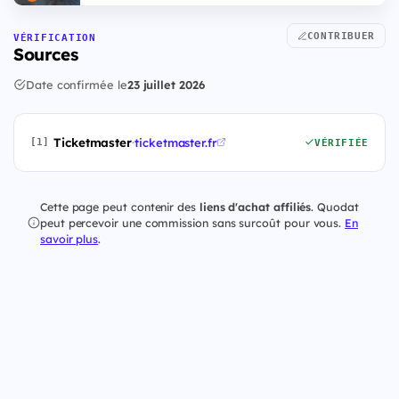
CONTRIBUER
VÉRIFICATION
Sources
Date confirmée le
23 juillet 2026
Ticketmaster
·
ticketmaster.fr
[1]
VÉRIFIÉE
Cette page peut contenir des
liens d'achat affiliés
. Quodat
peut percevoir une commission sans surcoût pour vous.
En
savoir plus
.