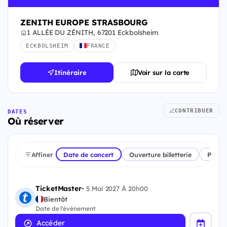
ZENITH EUROPE STRASBOURG
1 ALLÉE DU ZÉNITH, 67201 Eckbolsheim
ECKBOLSHEIM
FRANCE
Itinéraire
Voir sur la carte
CONTRIBUER
DATES
Où réserver
Affiner
Date de concert
Ouverture billetterie
Plate
TicketMaster
•
5 Mai 2027 À 20h00
Bientôt
Date de l'évènement
Accéder