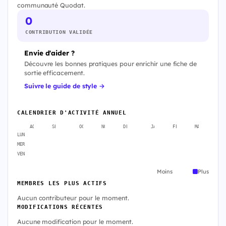
communauté Quodat.
0
CONTRIBUTION VALIDÉE
Envie d'aider ?
Découvre les bonnes pratiques pour enrichir une fiche de
sortie efficacement.
Suivre le guide de style →
CALENDRIER D'ACTIVITÉ ANNUEL
AOÛT
SEPT.
OCT.
NOV.
DÉC.
JANV.
FÉVR.
MARS
A
LUN
MER
VEN
Moins
Plus
MEMBRES LES PLUS ACTIFS
Aucun contributeur pour le moment.
MODIFICATIONS RÉCENTES
Aucune modification pour le moment.