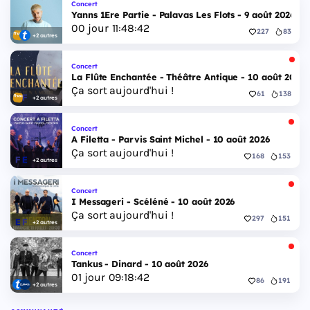
Concert
Yanns 1Ere Partie - Palavas Les Flots - 9 août 2026
00
jour
11
:
48
:
41
227
83
+2 autres
Concert
La Flûte Enchantée - Théâtre Antique - 10 août 2026
Ça sort aujourd'hui !
61
138
+2 autres
Concert
A Filetta - Parvis Saint Michel - 10 août 2026
Ça sort aujourd'hui !
168
153
+2 autres
Concert
I Messageri - Scéléné - 10 août 2026
Ça sort aujourd'hui !
297
151
+2 autres
Concert
Tankus - Dinard - 10 août 2026
01
jour
09
:
18
:
41
86
191
+2 autres