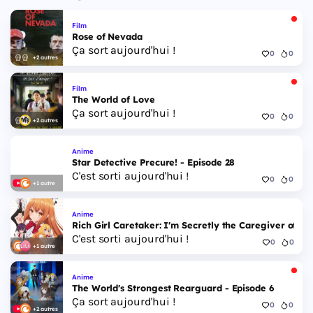
Film
Rose of Nevada
Ça sort aujourd'hui !
0
0
+2 autres
Film
The World of Love
Ça sort aujourd'hui !
0
0
+2 autres
Anime
Star Detective Precure! - Episode 28
C'est sorti aujourd'hui !
0
0
+1 autre
Anime
Rich Girl Caretaker: I'm Secretly the Caregiver of the
C'est sorti aujourd'hui !
0
0
+1 autre
Anime
The World's Strongest Rearguard - Episode 6
Ça sort aujourd'hui !
0
0
+2 autres