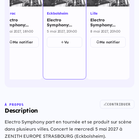
Floirac
Eckbolsheim
Lille
Par
Electro
Electro
Electro
El
Symphony:
Symphony:
Symphony:
Sy
Orchestra Dance
Orchestra Dance
Orchestra Dance
Or
2 mai 2027, 18h00
5 mai 2027, 20h00
8 mai 2027, 20h00
9 m
Party - Floirac -
Party -
Party - Electro
Pa
2 mai 2027
Eckbolsheim - 5
Symphony:orchestra
Sy
Me notifier
Vu
Me notifier
mai 2027
Dance Party -
Pa
Lille - 8 mai 2027
20
CONTRIBUER
À PROPOS
Description
Electro Symphony part en tournée et se produit sur scène
dans plusieurs villes. Concert le mercredi 5 mai 2027 à
ZENITH EUROPE STRASBOURG (Eckbolsheim).