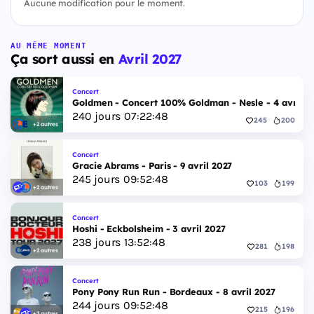
Aucune modification pour le moment.
AU MÊME MOMENT
Ça sort aussi en
Avril 2027
Concert
Goldmen - Concert 100% Goldman - Nesle - 4 avril 2
240
jours
07
:
22
:
47
245
200
+2 autres
Concert
Gracie Abrams - Paris - 9 avril 2027
245
jours
09
:
52
:
47
103
199
+2 autres
Concert
Hoshi - Eckbolsheim - 3 avril 2027
238
jours
13
:
52
:
47
281
198
+2 autres
Concert
Pony Pony Run Run - Bordeaux - 8 avril 2027
244
jours
09
:
52
:
47
215
196
+2 autres