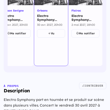
Cesson Sevigne
Orleans
Floirac
Ec
Electro
Electro
Electro
El
Symphony:
Symphony:
Symphony:
Sy
Orchestra Dance
Orchestra Dance
Orchestra Dance
Or
29 avr. 2027, 20h00
30 avr. 2027, 20h00
2 mai 2027, 18h00
5 
Party - Cesson
Party - Orleans -
Party - Floirac -
Pa
Sevigne - 29
30 avril 2027
2 mai 2027
Ec
Me notifier
Vu
Me notifier
avril 2027
ma
CONTRIBUER
À PROPOS
Description
Electro Symphony part en tournée et se produit sur scène
dans plusieurs villes. Concert le vendredi 30 avril 2027 à