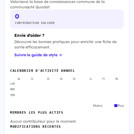
Valorisons la base de connaissances commune de la
communauté Quodat.
0
CONTRIBUTION VALIDÉE
Envie d'aider ?
Découvre les bonnes pratiques pour enrichir une fiche de
sortie efficacement.
Suivre le guide de style →
CALENDRIER D'ACTIVITÉ ANNUEL
AOÛT
SEPT.
OCT.
NOV.
DÉC.
JANV.
FÉVR.
MARS
A
LUN
MER
VEN
Moins
Plus
MEMBRES LES PLUS ACTIFS
Aucun contributeur pour le moment.
MODIFICATIONS RÉCENTES