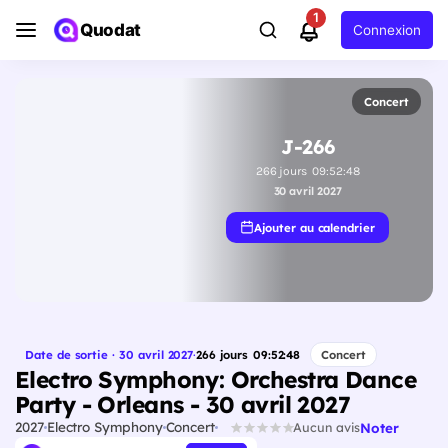
1
Quodat
Connexion
Concert
J-266
266
jours
09
:
52
:
47
30 avril 2027
Ajouter au calendrier
Date de sortie · 30 avril 2027
·
266
jours
09
:
52
:
47
Concert
Electro Symphony: Orchestra Dance
Party - Orleans - 30 avril 2027
2027
Electro Symphony
Concert
Noter
Aucun avis