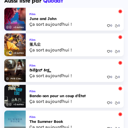
Aussi listé par
Quodat
Film
June and John
Ça sort aujourd'hui !
0
0
+2 autres
Film
落凡尘
Ça sort aujourd'hui !
0
0
+2 autres
Film
ಡಿಟೆಕ್ವೀವ್ ತೀಕ್ಷ್ಣ
Ça sort aujourd'hui !
0
0
PVR Cinemas
Film
Bande-son pour un coup d'État
Ça sort aujourd'hui !
0
0
+2 autres
Film
The Summer Book
Ça sort aujourd'hui !