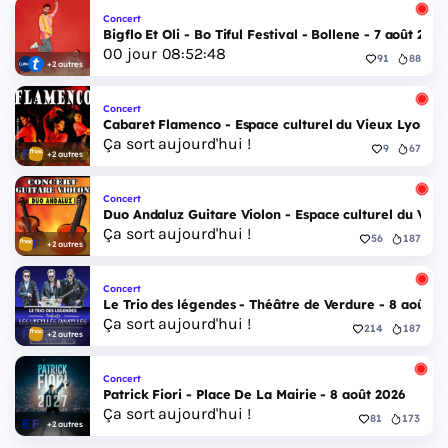
Concert
Bigflo Et Oli - Bo Tiful Festival - Bollene - 7 août 2026
00
jour
08
:
52
:
47
91
88
+2 autres
Concert
Cabaret Flamenco - Espace culturel du Vieux Lyon - 
Ça sort aujourd'hui !
9
67
+2 autres
Concert
Duo Andaluz Guitare Violon - Espace culturel du Vieu
Ça sort aujourd'hui !
56
187
+2 autres
Concert
Le Trio des légendes - Théâtre de Verdure - 8 août 2
Ça sort aujourd'hui !
214
187
+2 autres
Concert
Patrick Fiori - Place De La Mairie - 8 août 2026
Ça sort aujourd'hui !
81
173
+2 autres