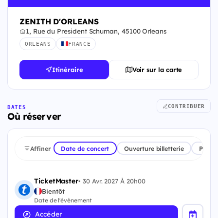
ZENITH D'ORLEANS
1, Rue du President Schuman, 45100 Orleans
ORLEANS
FRANCE
Itinéraire
Voir sur la carte
CONTRIBUER
DATES
Où réserver
Affiner
Date de concert
Ouverture billetterie
Plate
TicketMaster
•
30 Avr. 2027 À 20h00
Bientôt
Date de l'évènement
Accéder