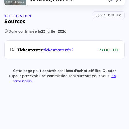
0
0
+2 autres
CONTRIBUER
VÉRIFICATION
Sources
Date confirmée le
23 juillet 2026
Ticketmaster
·
ticketmaster.fr
[1]
VÉRIFIÉE
Cette page peut contenir des
liens d'achat affiliés
. Quodat
peut percevoir une commission sans surcoût pour vous.
En
savoir plus
.