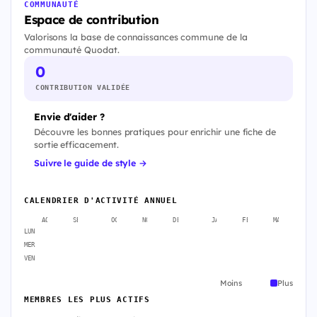
COMMUNAUTÉ
Espace de contribution
Valorisons la base de connaissances commune de la
communauté Quodat.
0
CONTRIBUTION VALIDÉE
Envie d'aider ?
Découvre les bonnes pratiques pour enrichir une fiche de
sortie efficacement.
Suivre le guide de style →
CALENDRIER D'ACTIVITÉ ANNUEL
AOÛT
SEPT.
OCT.
NOV.
DÉC.
JANV.
FÉVR.
MARS
A
LUN
MER
VEN
Moins
Plus
MEMBRES LES PLUS ACTIFS