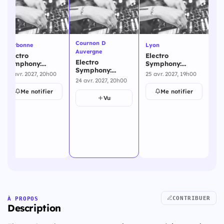
Cournon D
Narbonne
Lyon
Re
Auvergne
Electro
Electro
El
Electro
a
Symphony:
Symphony:
Sy
Symphony:
Orchestra Dance
Orchestra Dance
Or
22 avr. 2027, 20h00
25 avr. 2027, 19h00
28 
Orchestra Dance
Party -
Party - Lyon - 25
Pa
24 avr. 2027, 20h00
Party - Cournon
Narbonne - 22
avril 2027
28
Me notifier
Me notifier
D Auvergne - 24
avril 2027
Vu
avril 2027
CONTRIBUER
À PROPOS
Description