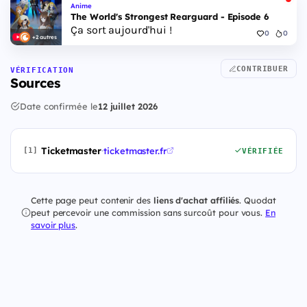
Anime
The World's Strongest Rearguard - Episode 6
Ça sort aujourd'hui !
0
0
+2 autres
CONTRIBUER
VÉRIFICATION
Sources
Date confirmée le
12 juillet 2026
Ticketmaster
·
ticketmaster.fr
[1]
VÉRIFIÉE
Cette page peut contenir des
liens d'achat affiliés
. Quodat
peut percevoir une commission sans surcoût pour vous.
En
savoir plus
.