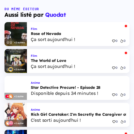
DU MÊME ÉDITEUR
Aussi listé par
Quodat
Film
Rose of Nevada
Ça sort aujourd'hui !
0
0
+2 autres
Film
The World of Love
Ça sort aujourd'hui !
0
0
+2 autres
Anime
Star Detective Precure! - Episode 28
Disponible depuis 34 minutes !
0
0
+1 autre
Anime
Rich Girl Caretaker: I'm Secretly the Caregiver of the
C'est sorti aujourd'hui !
0
0
+1 autre