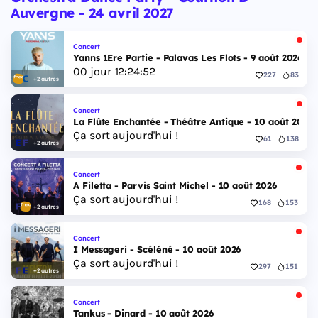
Auvergne - 24 avril 2027
Concert
Yanns 1Ere Partie - Palavas Les Flots - 9 août 2026
00
jour
12
:
24
:
51
227
83
+2 autres
Concert
La Flûte Enchantée - Théâtre Antique - 10 août 2026
Ça sort aujourd'hui !
61
138
+2 autres
Concert
A Filetta - Parvis Saint Michel - 10 août 2026
Ça sort aujourd'hui !
168
153
+2 autres
Concert
I Messageri - Scéléné - 10 août 2026
Ça sort aujourd'hui !
297
151
+2 autres
Concert
Tankus - Dinard - 10 août 2026