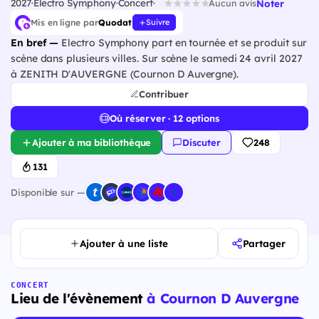
2027
Electro Symphony
Concert
Noter
Aucun avis
Mis en ligne par
Quodat
Suivre
En bref —
Electro Symphony part en tournée et se produit sur
scène dans plusieurs villes. Sur scène le samedi 24 avril 2027
à ZENITH D'AUVERGNE (Cournon D Auvergne).
Contribuer
Où réserver · 12 options
Ajouter à ma bibliothèque
Discuter
248
131
Disponible sur —
Ajouter à une liste
Partager
CONCERT
Lieu de l'évènement
à Cournon D Auvergne