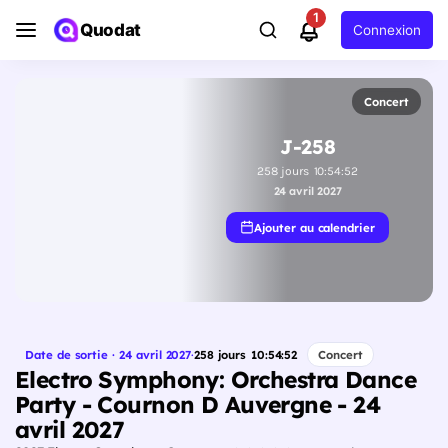
1
Quodat
Connexion
Concert
J-258
258
jours
10
:
54
:
51
24 avril 2027
Ajouter au calendrier
Date de sortie · 24 avril 2027
·
258
jours
10
:
54
:
51
Concert
Electro Symphony: Orchestra Dance
Party - Cournon D Auvergne - 24
avril 2027