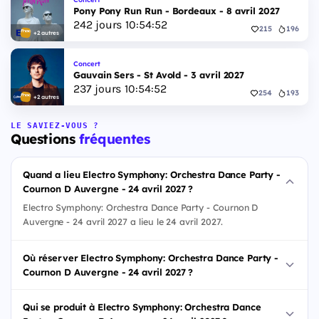
Pony Pony Run Run - Bordeaux - 8 avril 2027
242
jours
10
:
54
:
51
215
196
+2 autres
Concert
Gauvain Sers - St Avold - 3 avril 2027
237
jours
10
:
54
:
51
254
193
+2 autres
LE SAVIEZ-VOUS ?
Questions
fréquentes
Quand a lieu Electro Symphony: Orchestra Dance Party -
Cournon D Auvergne - 24 avril 2027 ?
Electro Symphony: Orchestra Dance Party - Cournon D
Auvergne - 24 avril 2027 a lieu le 24 avril 2027.
Où réserver Electro Symphony: Orchestra Dance Party -
Cournon D Auvergne - 24 avril 2027 ?
Qui se produit à Electro Symphony: Orchestra Dance