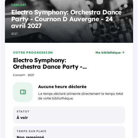
CONCERT
Electro Symphony: Orchestra Dance
Party - Cournon D Auvergne - 24
avril 2027
2027
VOTRE PROGRESSION
Ma bibliothèque
Electro Symphony:
Orchestra Dance Party -
Cournon D Auvergne - 24
Concert
2027
avril 2027
Aucune heure déclarée
Le temps déclaré alimente directement le temps total
de votre bibliothèque.
STATUT
À voir
TEMPS SUR PLACE
Non renseigné