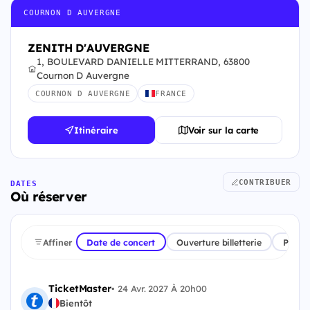
COURNON D AUVERGNE
ZENITH D'AUVERGNE
1, BOULEVARD DANIELLE MITTERRAND, 63800
Cournon D Auvergne
COURNON D AUVERGNE
FRANCE
Itinéraire
Voir sur la carte
CONTRIBUER
DATES
Où réserver
Affiner
Date de concert
Ouverture billetterie
Plate
TicketMaster
•
24 Avr. 2027 À 20h00
Bientôt