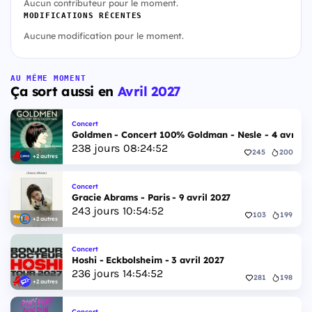
Aucun contributeur pour le moment.
MODIFICATIONS RÉCENTES
Aucune modification pour le moment.
AU MÊME MOMENT
Ça sort aussi en
Avril 2027
Concert
Goldmen - Concert 100% Goldman - Nesle - 4 avril 2
238
jours
08
:
24
:
51
245
200
+2 autres
Concert
Gracie Abrams - Paris - 9 avril 2027
243
jours
10
:
54
:
51
103
199
+2 autres
Concert
Hoshi - Eckbolsheim - 3 avril 2027
236
jours
14
:
54
:
51
281
198
+2 autres
Concert