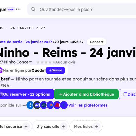
que
new
MS - 24 JANVIER 2027
ate de sortie · 24 janvier 2027
·
170
jours
14
:
26
:
56
Concert
Ninho - Reims - 24 janv
27
Ninho
Concert
Aucun avis
Mis en ligne par
Quodat
Suivre
 bref —
Ninho part en tournée et se produit sur scène dans plusieu
ENA.
Où réserver · 12 options
Ajouter à ma bibliothèque
Disc
sponible sur —
Voir les plateformes
llet sécurisé
J'y suis allé
Mes listes