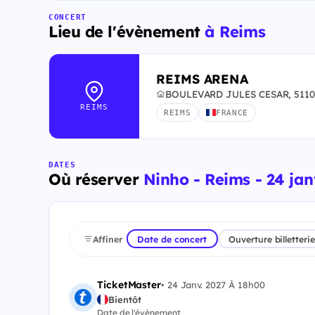
CONCERT
Lieu de l'évènement
à Reims
REIMS ARENA
BOULEVARD JULES CESAR, 5110
REIMS
REIMS
FRANCE
DATES
Où réserver
Ninho - Reims - 24 jan
Affiner
Date de concert
Ouverture billetterie
TicketMaster
•
24 Janv. 2027 À 18h00
Bientôt
Date de l'évènement