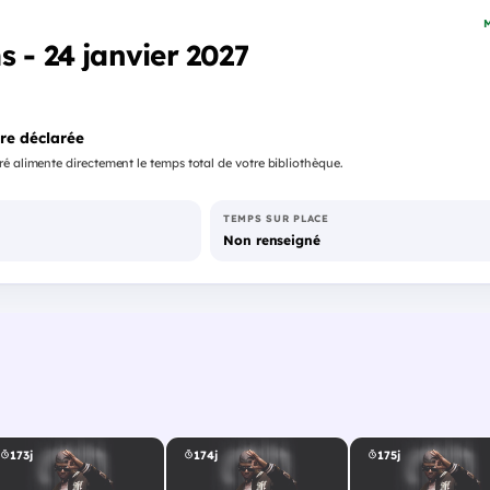
M
s - 24 janvier 2027
re déclarée
é alimente directement le temps total de votre bibliothèque.
TEMPS SUR PLACE
Non renseigné
173j
174j
175j