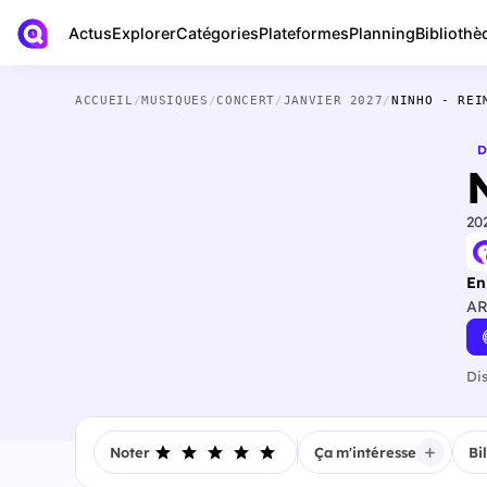
Actus
Bibliothè
Explorer
Catégories
Plateformes
Planning
ACCUEIL
/
MUSIQUES
/
CONCERT
/
JANVIER 2027
/
NINHO - REI
D
20
En
AR
Di
Noter
Ça m'intéresse
Bi