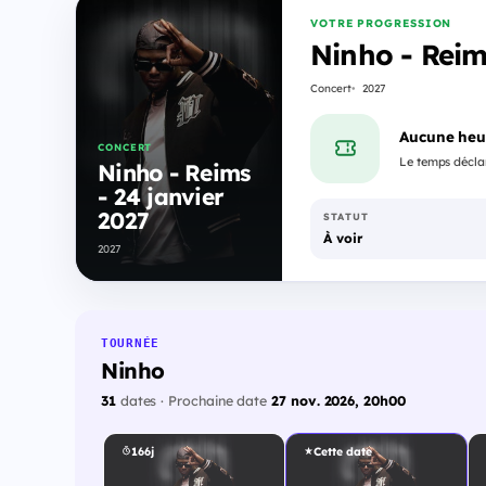
VOTRE PROGRESSION
Ninho - Reim
Concert
2027
Aucune heu
CONCERT
Le temps déclar
Ninho - Reims
- 24 janvier
2027
STATUT
À voir
2027
TOURNÉE
Ninho
31
dates · Prochaine date
27 nov. 2026, 20h00
166j
Cette date