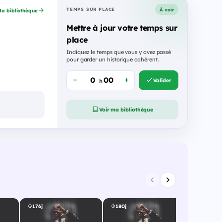
À voir
TEMPS SUR PLACE
a bibliothèque
Mettre à jour votre temps sur
place
Indiquez le temps que vous y avez passé
pour garder un historique cohérent.
Valider
h
Voir ma bibliothèque
176j
180j
181j