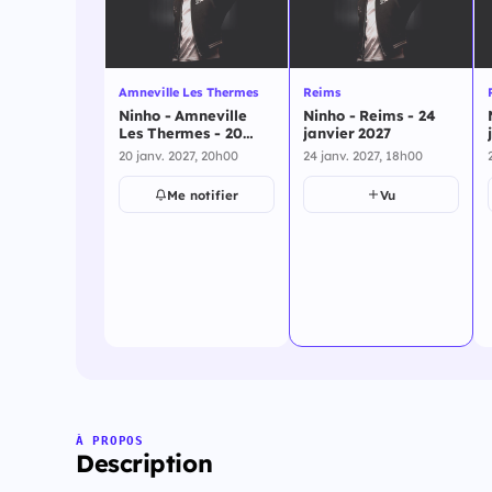
Amneville Les Thermes
Reims
Ninho - Amneville
Ninho - Reims - 24
Les Thermes - 20
janvier 2027
janvier 2027
20 janv. 2027, 20h00
24 janv. 2027, 18h00
Me notifier
Vu
À PROPOS
Description