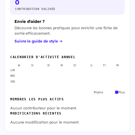
0
CONTRIBUTION VALIDÉE
Envie d'aider ?
Découvre les bonnes pratiques pour enrichir une fiche de
sortie efficacement.
Suivre le guide de style →
CALENDRIER D'ACTIVITÉ ANNUEL
AOÛT
SEPT.
OCT.
NOV.
DÉC.
JANV.
FÉVR.
MARS
A
LUN
MER
VEN
Moins
Plus
MEMBRES LES PLUS ACTIFS
Aucun contributeur pour le moment.
MODIFICATIONS RÉCENTES
Aucune modification pour le moment.