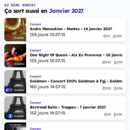
AU MÊME MOMENT
Ça sort aussi en
Janvier 2027
Concert
Andre Manoukian - Nantes - 14 janvier 2027
159
jours
15
:
27
:
14
71
200
+2 autres
Concert
One Night Of Queen - Aix En Provence - 10 janvier 2
155
jours
12
:
57
:
14
242
198
+2 autres
Concert
Goldmen - Concert 100% Goldman A Fgj - Goldmen - 
160
jours
14
:
57
:
14
255
198
+2 autres
Concert
Bertrand Belin - Trappes - 7 janvier 2027
152
jours
14
:
57
:
14
33
198
+2 autres
Concert