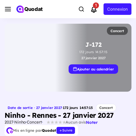
1
Quodat
Connexion
Concert
J-172
172
jours
14
:
57
:
14
27 janvier 2027
Ajouter au calendrier
Date de sortie · 27 janvier 2027
·
172
jours
14
:
57
:
14
Concert
Ninho - Rennes - 27 janvier 2027
2027
Ninho
Concert
Noter
Aucun avis
Mis en ligne par
Quodat
Suivre