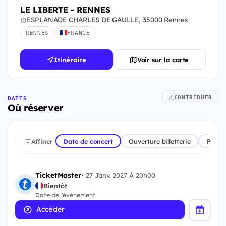
LE LIBERTE - RENNES
ESPLANADE CHARLES DE GAULLE, 35000 Rennes
RENNES
FRANCE
Itinéraire
Voir sur la carte
CONTRIBUER
DATES
Où réserver
Affiner
Date de concert
Ouverture billetterie
Plate
TicketMaster
•
27 Janv. 2027 À 20h00
Bientôt
Date de l'évènement
Accéder