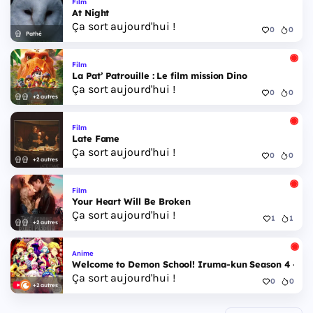
Film
At Night
Ça sort aujourd'hui !
0
0
Pathé
Film
La Pat’ Patrouille : Le film mission Dino
Ça sort aujourd'hui !
0
0
+2 autres
Film
Late Fame
Ça sort aujourd'hui !
0
0
+2 autres
Film
Your Heart Will Be Broken
Ça sort aujourd'hui !
1
1
+2 autres
Anime
Welcome to Demon School! Iruma-kun Season 4 - Epi
Ça sort aujourd'hui !
0
0
+2 autres