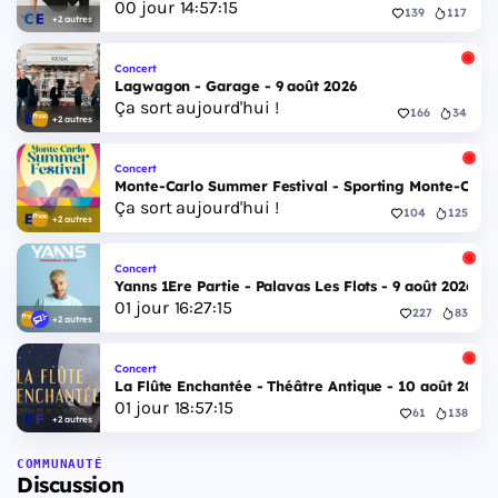
00
jour
14
:
57
:
14
139
117
+2 autres
Concert
Lagwagon - Garage - 9 août 2026
Ça sort aujourd'hui !
166
34
+2 autres
Concert
Monte-Carlo Summer Festival - Sporting Monte-Carlo S
Ça sort aujourd'hui !
104
125
+2 autres
Concert
Yanns 1Ere Partie - Palavas Les Flots - 9 août 2026
01
jour
16
:
27
:
14
227
83
+2 autres
Concert
La Flûte Enchantée - Théâtre Antique - 10 août 2026
01
jour
18
:
57
:
14
61
138
+2 autres
COMMUNAUTÉ
Discussion