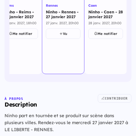
Reims
Rennes
Caen
Le
Ninho - Reims -
Ninho - Rennes -
Ninho - Caen - 28
Ni
24 janvier 2027
27 janvier 2027
janvier 2027
Qu
ja
24 janv. 2027, 18h00
27 janv. 2027, 20h00
28 janv. 2027, 20h00
29 
Me notifier
Vu
Me notifier
CONTRIBUER
À PROPOS
Description
Ninho part en tournée et se produit sur scène dans
plusieurs villes. Rendez-vous le mercredi 27 janvier 2027 à
LE LIBERTE - RENNES.