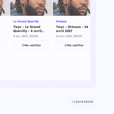
Le Grand Quevilly
Orleans
St Herblai
Tayc - Le Grand
Tayc - Orleans - 14
Tayc - St
Quevilly - 4 avril
avril 2027
15 avril 
2027
4 avr. 2027, 20h00
14 avr. 2027, 20h00
15 avr. 202
Me notifier
Me notifier
Me
CONTRIBUER