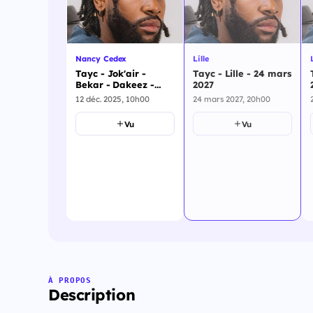
Nancy Cedex
Lille
Tayc - Jok'air -
Tayc - Lille - 24 mars
Bekar - Dakeez -
2027
Nancy Cedex - 1
12 déc. 2025, 10h00
24 mars 2027, 20h00
juillet 2026
Vu
Vu
À PROPOS
Description