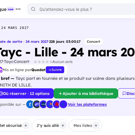
que
new
 24 MARS 2027
ate de sortie · 24 mars 2027
·
228
jours
03
:
00
:
15
Concert
ayc - Lille - 24 mars 2
27
Tayc
Concert
Aucun avis
Mis en ligne par
Quodat
Suivre
 bref —
Tayc part en tournée et se produit sur scène dans plusieur
NITH DE LILLE.
Où réserver · 12 options
Ajouter à ma bibliothèque
Disc
sponible sur —
Voir les plateformes
llet sécurisé
J'y suis allé
Mes listes