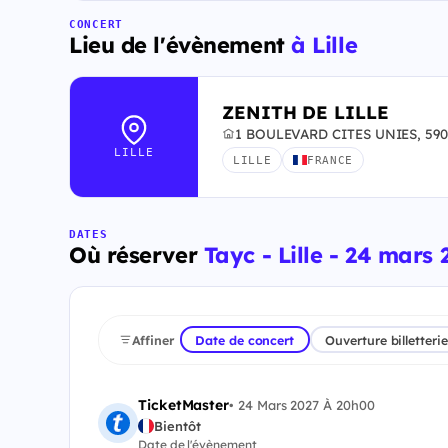
CONCERT
Lieu de l'évènement
à Lille
ZENITH DE LILLE
1 BOULEVARD CITES UNIES, 5900
LILLE
LILLE
FRANCE
DATES
Où réserver
Tayc - Lille - 24 mars 
Affiner
Date de concert
Ouverture billetterie
TicketMaster
•
24 Mars 2027 À 20h00
Bientôt
Date de l'évènement