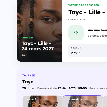
VOTRE PROGRESSION
Tayc - Lille 
Concert
2027
Aucune heu
Le temps déclar
CONCERT
Tayc - Lille -
24 mars 2027
STATUT
À voir
2027
TOURNÉE
Tayc
20
dates · Dernière date
12 déc. 2025, 10h00
· Prochaine 
Passé
Cette date