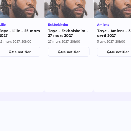
Lille
Eckbolsheim
Amiens
Tayc - Lille - 25 mars
Tayc - Eckbolsheim -
Tayc - Amiens - 3
2027
27 mars 2027
avril 2027
25 mars 2027, 20h00
27 mars 2027, 20h00
3 avr. 2027, 20h00
Me notifier
Me notifier
Me notifier