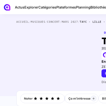
Actus
Bibliothè
Explorer
Catégories
Plateformes
Planning
ACCUEIL
/
MUSIQUES
/
CONCERT
/
MARS 2027
/
TAYC - LILLE -
D
T
20
En
ZE
Di
Noter
Ça m'intéresse
Bi