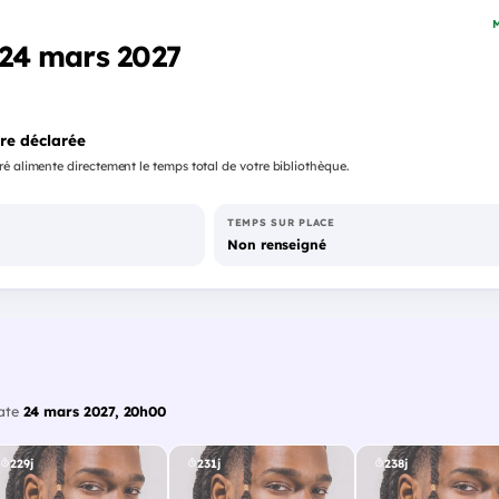
M
- 24 mars 2027
re déclarée
é alimente directement le temps total de votre bibliothèque.
TEMPS SUR PLACE
Non renseigné
date
24 mars 2027, 20h00
229j
231j
238j