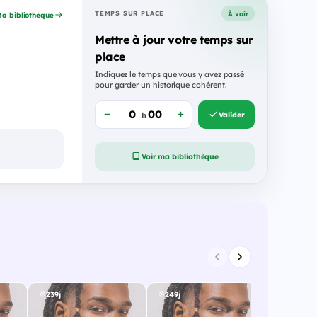
À voir
TEMPS SUR PLACE
a bibliothèque
Mettre à jour votre temps sur
place
Indiquez le temps que vous y avez passé
pour garder un historique cohérent.
Valider
h
Voir ma bibliothèque
239j
249j
250j