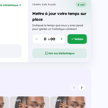
À voir
TEMPS SUR PLACE
a bibliothèque
Mettre à jour votre temps sur
place
Indiquez le temps que vous y avez passé
pour garder un historique cohérent.
Valider
h
Voir ma bibliothèque
237j
247j
248j