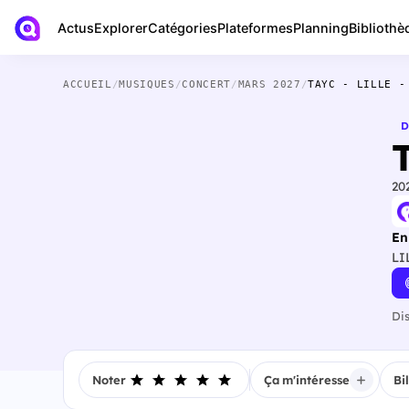
Actus
Bibliothè
Explorer
Catégories
Plateformes
Planning
ACCUEIL
/
MUSIQUES
/
CONCERT
/
MARS 2027
/
TAYC - LILLE -
D
T
20
En
LI
Di
Noter
Ça m'intéresse
Bi