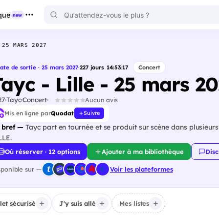
que
new
 25 MARS 2027
ate de sortie · 25 mars 2027
·
227
jours
14
:
53
:
16
Concert
ayc - Lille - 25 mars 2
27
Tayc
Concert
Aucun avis
Mis en ligne par
Quodat
Suivre
 bref —
Tayc part en tournée et se produit sur scène dans plusieur
LLE.
Où réserver · 12 options
Ajouter à ma bibliothèque
Disc
sponible sur —
Voir les plateformes
llet sécurisé
J'y suis allé
Mes listes