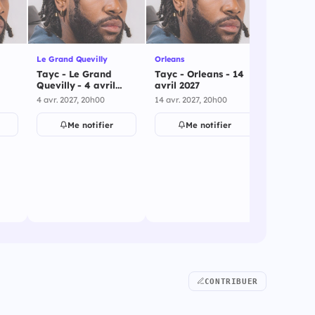
Le Grand Quevilly
Orleans
St Herblai
Tayc - Le Grand
Tayc - Orleans - 14
Tayc - St
Quevilly - 4 avril
avril 2027
15 avril 
2027
4 avr. 2027, 20h00
14 avr. 2027, 20h00
15 avr. 202
Me notifier
Me notifier
Me
CONTRIBUER