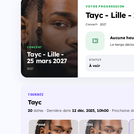
VOTRE PROGRESSION
Tayc - Lille 
Concert
2027
Aucune heu
Le temps déclar
CONCERT
Tayc - Lille -
25 mars 2027
STATUT
À voir
2027
TOURNÉE
Tayc
20
dates · Dernière date
12 déc. 2025, 10h00
· Prochaine 
Passé
226j