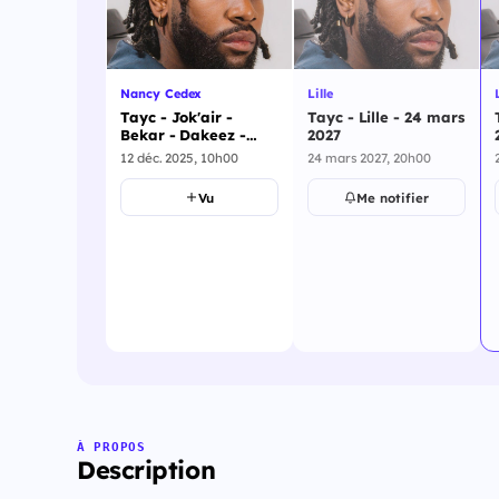
Nancy Cedex
Lille
Tayc - Jok'air -
Tayc - Lille - 24 mars
Bekar - Dakeez -
2027
Nancy Cedex - 1
12 déc. 2025, 10h00
24 mars 2027, 20h00
juillet 2026
Vu
Me notifier
À PROPOS
Description