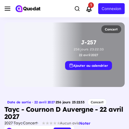
1
Quodat
Connexion
Concert
J-257
256
jours
23
:
22
:
32
22 avril 2027
Ajouter au calendrier
Date de sortie · 22 avril 2027
·
256
jours
23
:
22
:
32
Concert
Tayc - Cournon D Auvergne - 22 avril
2027
2027
Tayc
Concert
Noter
Aucun avis