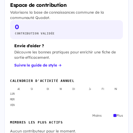
Espace de contribution
Valorisons la base de connaissances commune de la
communauté Quodat.
0
CONTRIBUTION VALIDÉE
Envie d'aider ?
Découvre les bonnes pratiques pour enrichir une fiche de
sortie efficacement.
Suivre le guide de style →
CALENDRIER D'ACTIVITÉ ANNUEL
AOÛT
SEPT.
OCT.
NOV.
DÉC.
JANV.
FÉVR.
MARS
A
LUN
MER
VEN
Moins
Plus
MEMBRES LES PLUS ACTIFS
Aucun contributeur pour le moment.