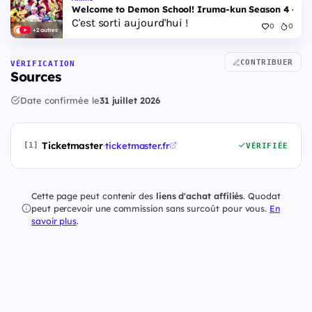
Welcome to Demon School! Iruma-kun Season 4 - Epi
C'est sorti aujourd'hui !
0
0
+2 autres
CONTRIBUER
VÉRIFICATION
Sources
Date confirmée le
31 juillet 2026
Ticketmaster
·
ticketmaster.fr
[1]
VÉRIFIÉE
Cette page peut contenir des
liens d'achat affiliés
. Quodat
peut percevoir une commission sans surcoût pour vous.
En
savoir plus
.