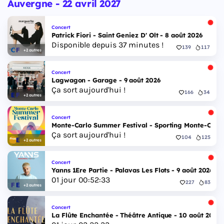
Auvergne - 22 avril 2027
Concert
Patrick Fiori - Saint Geniez D' Olt - 8 août 2026
Disponible depuis 37 minutes !
139
117
+2 autres
Concert
Lagwagon - Garage - 9 août 2026
Ça sort aujourd'hui !
166
34
+2 autres
Concert
Monte-Carlo Summer Festival - Sporting Monte-Carlo S
Ça sort aujourd'hui !
104
125
+2 autres
Concert
Yanns 1Ere Partie - Palavas Les Flots - 9 août 2026
01
jour
00
:
52
:
32
227
83
+2 autres
Concert
La Flûte Enchantée - Théâtre Antique - 10 août 2026