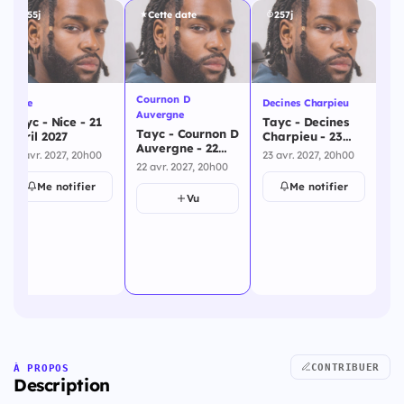
255j
Cette date
257j
Cournon D
Nice
Decines Charpieu
Mar
Auvergne
Tayc - Nice - 21
Tayc - Decines
Ta
Tayc - Cournon D
avril 2027
Charpieu - 23
- 
Auvergne - 22
avril 2027
21 avr. 2027, 20h00
23 avr. 2027, 20h00
28 
avril 2027
22 avr. 2027, 20h00
Me notifier
Me notifier
Vu
CONTRIBUER
À PROPOS
Description