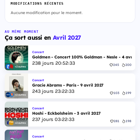
MODIFICATIONS RÉCENTES
Aucune modification pour le moment.
AU MÊME MOMENT
Ça sort aussi en
Avril 2027
Concert
Goldmen - Concert 100% Goldman - Nesle - 4 avril 2
238
jours
20
:
52
:
32
245
200
+2 autres
Concert
Gracie Abrams - Paris - 9 avril 2027
243
jours
23
:
22
:
32
103
199
+2 autres
Concert
Hoshi - Eckbolsheim - 3 avril 2027
237
jours
03
:
22
:
32
281
198
+2 autres
Concert