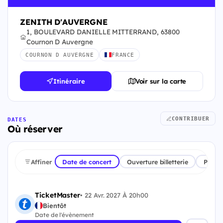
ZENITH D'AUVERGNE
1, BOULEVARD DANIELLE MITTERRAND, 63800
Cournon D Auvergne
COURNON D AUVERGNE
FRANCE
Itinéraire
Voir sur la carte
CONTRIBUER
DATES
Où réserver
Affiner
Date de concert
Ouverture billetterie
Plate
TicketMaster
•
22 Avr. 2027 À 20h00
Bientôt
Date de l'évènement