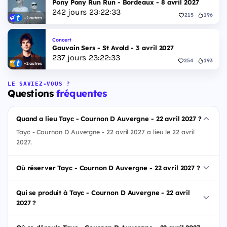
Pony Pony Run Run - Bordeaux - 8 avril 2027
242
jours
23
:
22
:
32
215
196
+2 autres
Concert
Gauvain Sers - St Avold - 3 avril 2027
237
jours
23
:
22
:
32
254
193
+2 autres
LE SAVIEZ-VOUS ?
Questions
fréquentes
Quand a lieu Tayc - Cournon D Auvergne - 22 avril 2027 ?
Tayc - Cournon D Auvergne - 22 avril 2027 a lieu le 22 avril
2027.
Où réserver Tayc - Cournon D Auvergne - 22 avril 2027 ?
Qui se produit à Tayc - Cournon D Auvergne - 22 avril
2027 ?