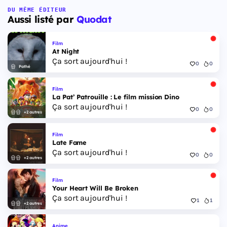
DU MÊME ÉDITEUR
Aussi listé par
Quodat
Film
At Night
Ça sort aujourd'hui !
0
0
Pathé
Film
La Pat’ Patrouille : Le film mission Dino
Ça sort aujourd'hui !
0
0
+2 autres
Film
Late Fame
Ça sort aujourd'hui !
0
0
+2 autres
Film
Your Heart Will Be Broken
Ça sort aujourd'hui !
1
1
+2 autres
Anime