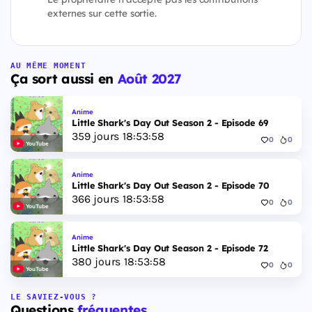
externes sur cette sortie.
AU MÊME MOMENT
Ça sort aussi en
Août 2027
Anime
Little Shark's Day Out Season 2 - Episode 69
359
jours
18
:
53
:
58
0
0
YouTube
Anime
Little Shark's Day Out Season 2 - Episode 70
366
jours
18
:
53
:
58
0
0
YouTube
Anime
Little Shark's Day Out Season 2 - Episode 72
380
jours
18
:
53
:
58
0
0
YouTube
LE SAVIEZ-VOUS ?
Questions
fréquentes