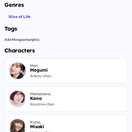
Genres
Slice of Life
Tags
#
Anthropomorphic
Characters
Han,
Megumi
Ankou-chan
Hanazawa,
Kana
Kozame-chan
Kuno,
Misaki