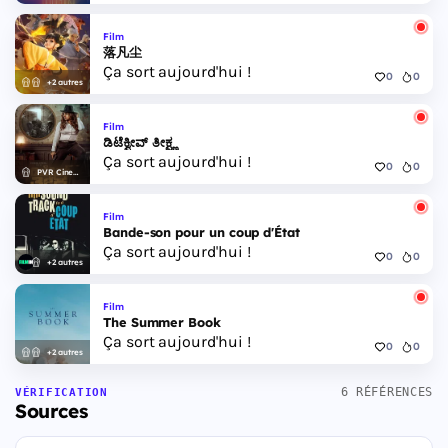
Film
落凡尘
Ça sort aujourd'hui !
0
0
+2 autres
Film
ಡಿಟೆಕ್ವೀವ್ ತೀಕ್ಷ್ಣ
Ça sort aujourd'hui !
0
0
PVR Cinemas
Film
Bande-son pour un coup d'État
Ça sort aujourd'hui !
0
0
+2 autres
Film
The Summer Book
Ça sort aujourd'hui !
0
0
+2 autres
6 RÉFÉRENCES
VÉRIFICATION
Sources