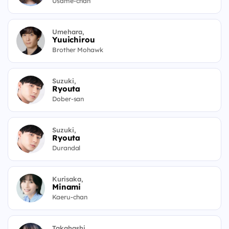
Usame-chan
Umehara,
Yuuichirou
Brother Mohawk
Suzuki,
Ryouta
Dober-san
Suzuki,
Ryouta
Durandal
Kurisaka,
Minami
Kaeru-chan
Takahashi,