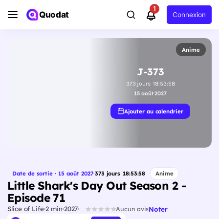
1
Quodat
Connexion
Anime
J-373
373
jours
18
:
53
:
58
15 août 2027
Ajouter au calendrier
Date de sortie · 15 août 2027
·
373
jours
18
:
53
:
58
Anime
Little Shark's Day Out Season 2 -
Episode 71
Slice of Life
2 min
2027
Noter
Aucun avis