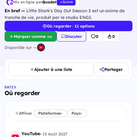
Mis en ligne par
Quodat
Suivre
En bref —
Little Shark's Day Out Season 2 est un anime de
tranche de vie, produit par le studio ENGI.
Où regarder · 11 options
Marquer comme vu
Discuter
0
0
Disponible sur —
Ajouter à une liste
Partager
DATES
Où regarder
Affiner
Plateformes
Pays
▾
▾
YouTube
•
15 Août 2027