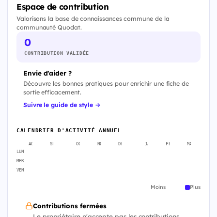
Espace de contribution
Valorisons la base de connaissances commune de la
communauté Quodat.
0
CONTRIBUTION VALIDÉE
Envie d'aider ?
Découvre les bonnes pratiques pour enrichir une fiche de
sortie efficacement.
Suivre le guide de style →
CALENDRIER D'ACTIVITÉ ANNUEL
AOÛT
SEPT.
OCT.
NOV.
DÉC.
JANV.
FÉVR.
MARS
A
LUN
MER
VEN
Moins
Plus
Contributions fermées
Le propriétaire n'accepte pas les contributions