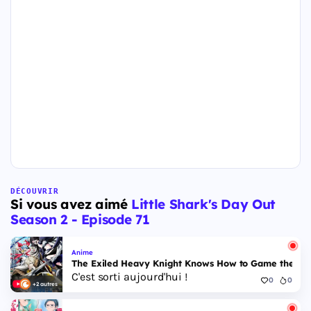
DÉCOUVRIR
Si vous avez aimé
Little Shark's Day Out
Season 2 - Episode 71
Anime
The Exiled Heavy Knight Knows How to Game the Sys
C'est sorti aujourd'hui !
0
0
+2 autres