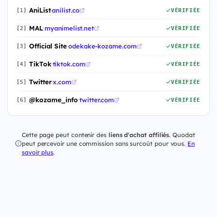
AniList
·
anilist.co
[1]
VÉRIFIÉE
MAL
·
myanimelist.net
[2]
VÉRIFIÉE
Official Site
·
odekake-kozame.com
[3]
VÉRIFIÉE
TikTok
·
tiktok.com
[4]
VÉRIFIÉE
Twitter
·
x.com
[5]
VÉRIFIÉE
@kozame_info
·
twitter.com
[6]
VÉRIFIÉE
Cette page peut contenir des
liens d'achat affiliés
. Quodat
peut percevoir une commission sans surcoût pour vous.
En
savoir plus
.