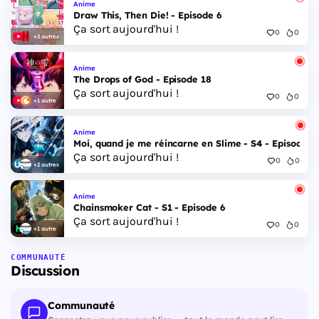
Anime
Draw This, Then Die! - Episode 6
Ça sort aujourd'hui !
0
0
+2 autres
Anime
The Drops of God - Episode 18
Ça sort aujourd'hui !
0
0
+1 autre
Anime
Moi, quand je me réincarne en Slime - S4 - Episode 1
Ça sort aujourd'hui !
0
0
+2 autres
Anime
Chainsmoker Cat - S1 - Episode 6
Ça sort aujourd'hui !
0
0
+1 autre
COMMUNAUTÉ
Discussion
Communauté