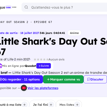
que
new
DAY OUT SEASON 2 - EPISODE 67
ate de sortie · 18 juillet 2027
·
346
jours
04
:
04
:
40
Anime
Little Shark's Day Out 
67
ce of Life
2 min
2027
Aucun avis
Mis en ligne par
Quodat
Suivre
 bref —
Little Shark's Day Out Season 2 est un anime de tranche de 
Où regarder · 11 options
Marquer comme vu
Discuter
sponible sur —
Voir les plateformes
outé à ma liste
Je l'ai fini
Mes listes