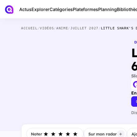
Actus
Bibliothè
Explorer
Catégories
Plateformes
Planning
ACCUEIL
/
VIDÉOS
/
ANIME
/
JUILLET 2027
/
LITTLE SHARK'S 
D
Sli
En
Di
Noter
Sur mon radar
Aj