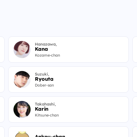
Hanazawa,
Kana
Kozame-chan
Suzuki,
Ryouta
Dober-san
Takahashi,
Karin
Kitsune-chan
Ankou-chan