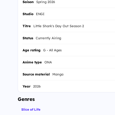
Saison
Spring 2026
Studio
ENGI
Titre
Little Shark's Day Out Season 2
Status
Currently Airing
Age rating
G - All Ages
Anime type
ONA
Source material
Manga
Year
2026
Genres
Slice of Life