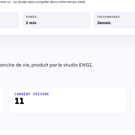
me vu : sa durée sera comptée dans votre temps total.
DURÉE
VISIONNAGES
2 min
Jamais
anche de vie, produit par le studio ENGI.
CURRENT EPISODE
11