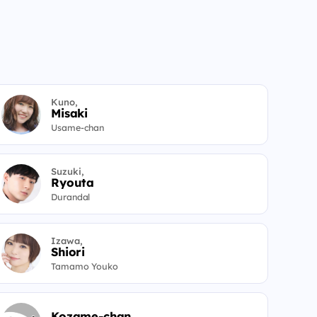
Kuno,
Misaki
Usame-chan
Suzuki,
Ryouta
Durandal
Izawa,
Shiori
Tamamo Youko
Kozame-chan