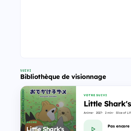
SUIVI
Bibliothèque de visionnage
VOTRE SUIVI
Little Shark
Anime
2027
2 min
Slice of Li
ANIME
Pas encore
Little Shark's