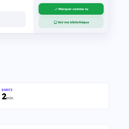
Marquer comme vu
Voir ma bibliothèque
DURÉE
2
min