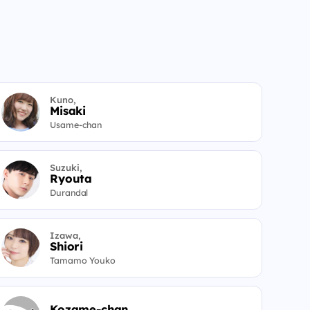
Kuno,
Misaki
Usame-chan
Suzuki,
Ryouta
Durandal
Izawa,
Shiori
Tamamo Youko
Kozame-chan