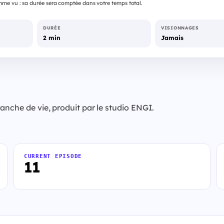
me vu : sa durée sera comptée dans votre temps total.
DURÉE
VISIONNAGES
2 min
Jamais
anche de vie, produit par le studio ENGI.
CURRENT EPISODE
11