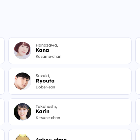
Hanazawa,
Kana
Kozame-chan
Suzuki,
Ryouta
Dober-san
Takahashi,
Karin
Kitsune-chan
Ankou-chan