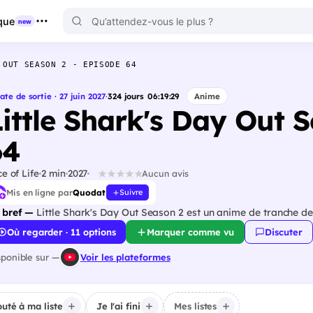
que
new
 OUT SEASON 2 - EPISODE 64
ate de sortie · 27 juin 2027
·
324
jours
06
:
19
:
28
Anime
Little Shark's Day Out 
64
ce of Life
2 min
2027
Aucun avis
Mis en ligne par
Quodat
Suivre
 bref —
Little Shark's Day Out Season 2 est un anime de tranche de 
Où regarder · 11 options
Marquer comme vu
Discuter
sponible sur —
Voir les plateformes
outé à ma liste
Je l'ai fini
Mes listes