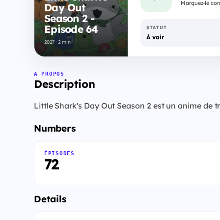
Marquez-le com
Day Out
Season 2 -
Episode 64
STATUT
À voir
2027 · 2 min
À PROPOS
Description
Little Shark's Day Out Season 2 est un anime de tr
Numbers
ÉPISODES
72
Details