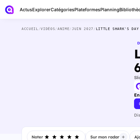
Actus
Bibliothè
Explorer
Catégories
Plateformes
Planning
ACCUEIL
/
VIDÉOS
/
ANIME
/
JUIN 2027
/
LITTLE SHARK'S DAY
D
Sli
En
Di
Noter
Sur mon radar
Aj