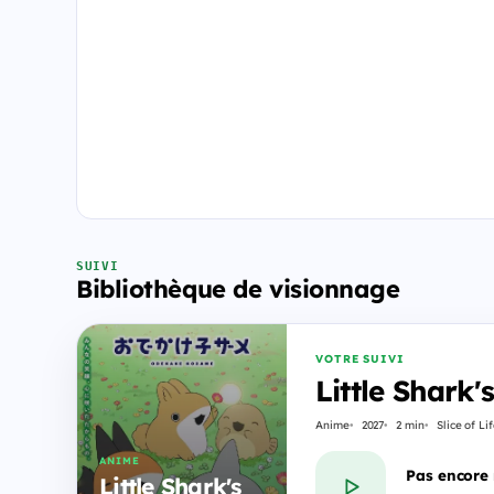
SUIVI
Bibliothèque de visionnage
VOTRE SUIVI
Little Shark
Anime
2027
2 min
Slice of Li
ANIME
Pas encore
Little Shark's