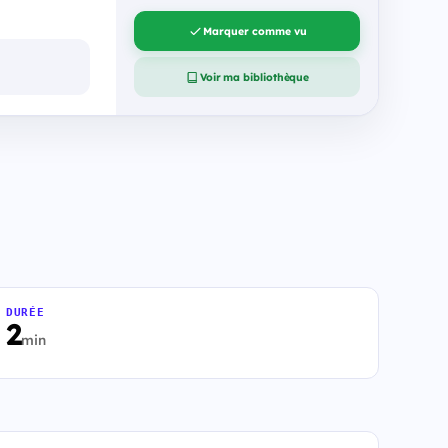
Marquer comme vu
Voir ma bibliothèque
DURÉE
2
min