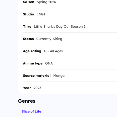
Saison
Spring 2026
Studio
ENGI
Titre
Little Shark's Day Out Season 2
Status
Currently Airing
Age rating
G - All Ages
Anime type
ONA
Source material
Manga
Year
2026
Genres
Slice of Life