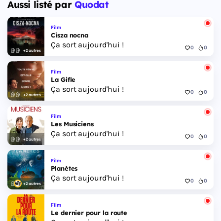
Aussi listé par
Quodat
Film
Cisza nocna
Ça sort aujourd'hui !
0
0
+2 autres
Film
La Gifle
Ça sort aujourd'hui !
0
0
+2 autres
Film
Les Musiciens
Ça sort aujourd'hui !
0
0
+2 autres
Film
Planètes
Ça sort aujourd'hui !
0
0
+2 autres
Film
Le dernier pour la route