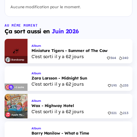
Aucune modification pour le moment.
AU MÊME MOMENT
Ça sort aussi en
Juin 2026
Album
Miniature Tigers - Summer of The Cow
C'est sorti il y a 62 jours
364
240
Bandcamp
Album
Zara Larsson - Midnight Sun
C'est sorti il y a 62 jours
195
235
+1 autre
Album
Wax - Highway Hotel
C'est sorti il y a 62 jours
221
213
Apple Music
Album
Barry Manilow - What a Time