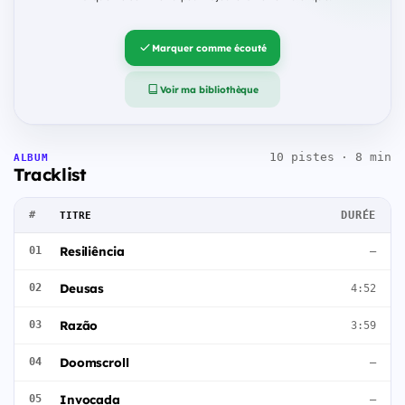
Marquer comme écouté
Voir ma bibliothèque
10 pistes · 8 min
ALBUM
Tracklist
#
DURÉE
TITRE
Resiliência
01
—
Deusas
02
4:52
Razão
03
3:59
Doomscroll
04
—
Invocada
05
—