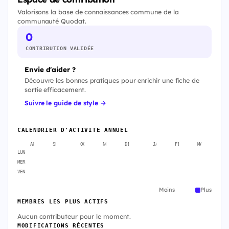
Valorisons la base de connaissances commune de la
communauté Quodat.
0
CONTRIBUTION VALIDÉE
Envie d'aider ?
Découvre les bonnes pratiques pour enrichir une fiche de
sortie efficacement.
Suivre le guide de style →
CALENDRIER D'ACTIVITÉ ANNUEL
AOÛT
SEPT.
OCT.
NOV.
DÉC.
JANV.
FÉVR.
MARS
A
LUN
MER
VEN
Moins
Plus
MEMBRES LES PLUS ACTIFS
Aucun contributeur pour le moment.
MODIFICATIONS RÉCENTES