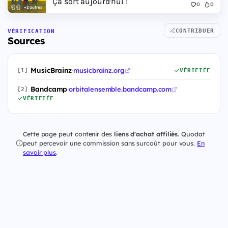
Ça sort aujourd'hui !
0
0
+2 autres
CONTRIBUER
VÉRIFICATION
Sources
MusicBrainz
·
musicbrainz.org
[1]
VÉRIFIÉE
Bandcamp
·
orbitalensemble.bandcamp.com
[2]
VÉRIFIÉE
Cette page peut contenir des
liens d'achat affiliés
. Quodat
peut percevoir une commission sans surcoût pour vous.
En
savoir plus
.