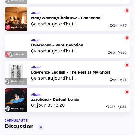
Album
Man/Woman/Chainsaw - Cannonball
Ça sort aujourd'hui !
24
85
Apple Music
Album
Overmono - Pure Devotion
Ça sort aujourd'hui !
80
120
+1 autre
Album
Lawrence English - The Rest Is My Ghost
Ça sort aujourd'hui !
64
33
Bandcamp
Album
zzzahara - Distant Lands
01
jour
05
:
19
:
26
287
151
Bandcamp
COMMUNAUTÉ
Discussion
1