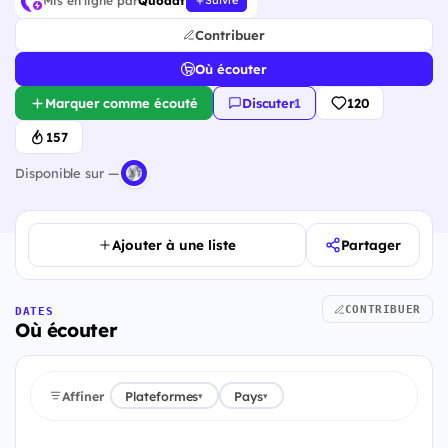
Mis en ligne par
Quodat
Suivre
Contribuer
Où écouter
Marquer comme écouté
Discuter
·
1
120
157
Disponible sur —
Ajouter à une liste
Partager
CONTRIBUER
DATES
Où écouter
Affiner
Plateformes
Pays
▾
▾