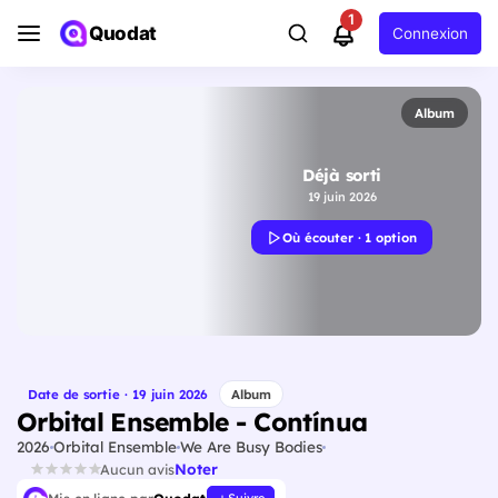
1
Quodat
Connexion
Album
Déjà sorti
19 juin 2026
Où écouter · 1 option
Date de sortie · 19 juin 2026
Album
Orbital Ensemble - Contínua
2026
Orbital Ensemble
We Are Busy Bodies
Noter
Aucun avis