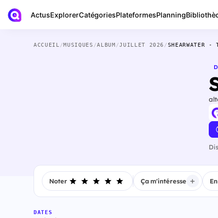
Actus
Bibliothè
Explorer
Catégories
Plateformes
Planning
ACCUEIL
/
MUSIQUES
/
ALBUM
/
JUILLET 2026
/
SHEARWATER - 
D
al
Di
Noter
Ça m'intéresse
En
DATES