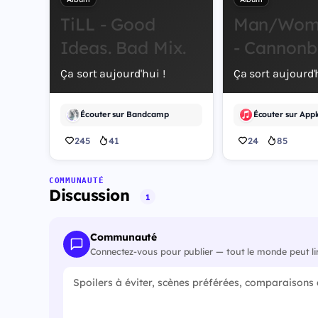
TiLL - Good
Man/Wom
Ideas. Bad Mix.
- Cannonb
Ça sort aujourd'hui !
Ça sort aujourd'h
Écouter sur Bandcamp
Écouter sur Appl
245
41
24
85
COMMUNAUTÉ
Discussion
1
Communauté
Connectez-vous pour publier — tout le monde peut li