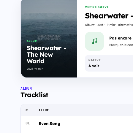
VOTRE SUIVI
Shearwater 
Album
2026
9 min
alternativ
Pas encore
ALBUM
Marquez-le comm
Shearwater -
The New
World
STATUT
À voir
2026 · 9 min
ALBUM
Tracklist
#
TITRE
Even Song
01