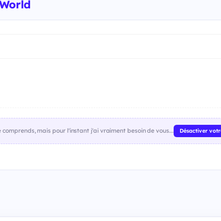
 World
comprends, mais pour l'instant j'ai vraiment besoin de vous...
Désactiver vot