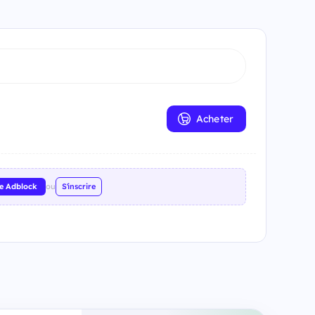
Acheter
re Adblock
ou
S'inscrire