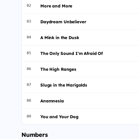
More and More
02
Daydream Unbeliever
03
A Mink in the Dusk
04
The Only Sound I'm Afraid Of
05
The High Ranges
06
Slugs in the Marigolds
07
Anamnesia
08
You and Your Dog
09
Numbers