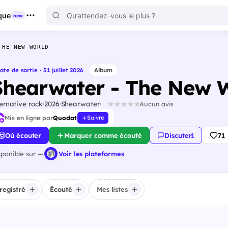
que
new
THE NEW WORLD
ate de sortie · 31 juillet 2026
Album
Shearwater - The New 
ternative rock
2026
Shearwater
Aucun avis
Mis en ligne par
Quodat
Suivre
Où écouter
Marquer comme écouté
Discuter
·
1
71
sponible sur —
Voir les plateformes
registré
Écouté
Mes listes