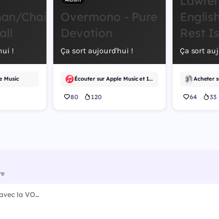
Lawre
an/Chainsaw
Overmono - Pure
English
all
Devotion
Rest I
ui !
Ça sort aujourd'hui !
Ça sort auj
e Music
Écouter sur Apple Music et 1 autre
Acheter 
80
120
64
33
re