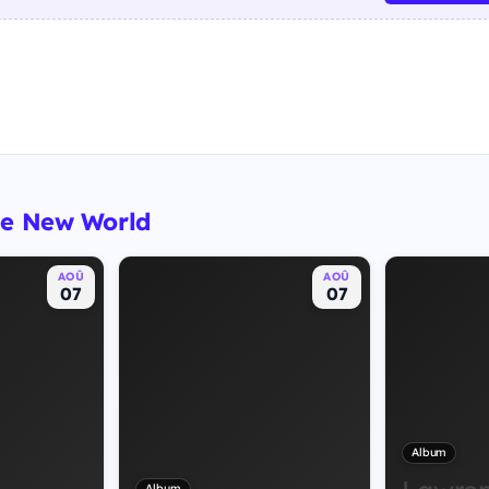
he New World
AOÛ
AOÛ
07
07
Album
Album