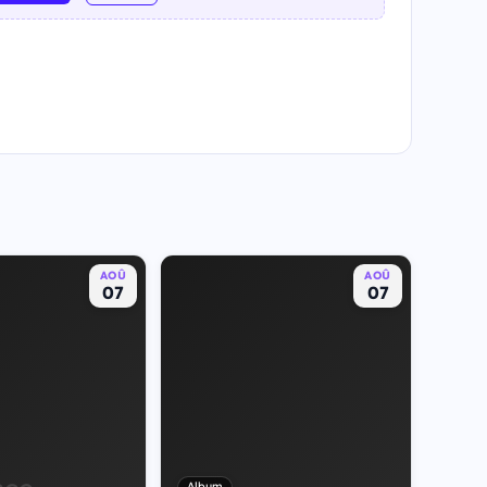
AOÛ
AOÛ
07
07
Album