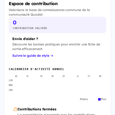
Espace de contribution
Valorisons la base de connaissances commune de la
communauté Quodat.
0
CONTRIBUTION VALIDÉE
Envie d'aider ?
Découvre les bonnes pratiques pour enrichir une fiche de
sortie efficacement.
Suivre le guide de style →
CALENDRIER D'ACTIVITÉ ANNUEL
AOÛT
SEPT.
OCT.
NOV.
DÉC.
JANV.
FÉVR.
MARS
A
LUN
MER
VEN
Moins
Plus
Contributions fermées
Le propriétaire n'accepte pas les contributions