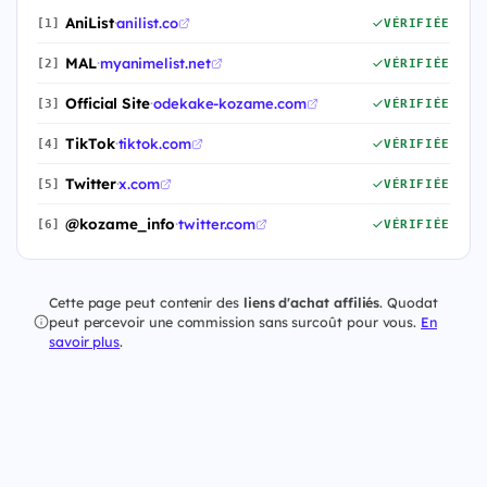
AniList
·
anilist.co
[1]
VÉRIFIÉE
MAL
·
myanimelist.net
[2]
VÉRIFIÉE
Official Site
·
odekake-kozame.com
[3]
VÉRIFIÉE
TikTok
·
tiktok.com
[4]
VÉRIFIÉE
Twitter
·
x.com
[5]
VÉRIFIÉE
@kozame_info
·
twitter.com
[6]
VÉRIFIÉE
Cette page peut contenir des
liens d'achat affiliés
. Quodat
peut percevoir une commission sans surcoût pour vous.
En
savoir plus
.