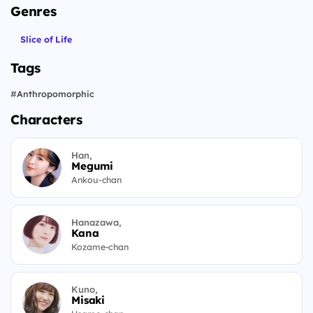
Genres
Slice of Life
Tags
#
Anthropomorphic
Characters
Han,
Megumi
Ankou-chan
Hanazawa,
Kana
Kozame-chan
Kuno,
Misaki