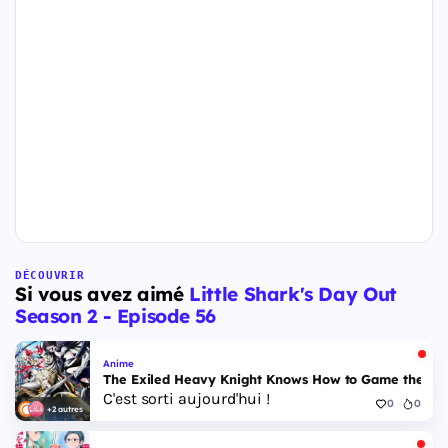
DÉCOUVRIR
Si vous avez aimé
Little Shark's Day Out
Season 2 - Episode 56
Anime
The Exiled Heavy Knight Knows How to Game the Sys
C'est sorti aujourd'hui !
0
0
+2 autres