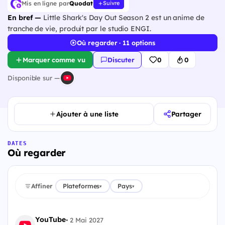
Mis en ligne par
Quodat
Suivre
En bref —
Little Shark's Day Out Season 2 est un anime de
tranche de vie, produit par le studio ENGI.
Où regarder · 11 options
Marquer comme vu
Discuter
0
0
Disponible sur —
Ajouter à une liste
Partager
DATES
Où regarder
Affiner
Plateformes
Pays
▾
▾
YouTube
•
2 Mai 2027