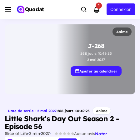
1
Quodat
Connexion
Anime
J-268
268
jours
10
:
49
:
24
2 mai 2027
Ajouter au calendrier
Date de sortie · 2 mai 2027
·
268
jours
10
:
49
:
24
Anime
Little Shark's Day Out Season 2 -
Episode 56
Slice of Life
2 min
2027
Noter
Aucun avis