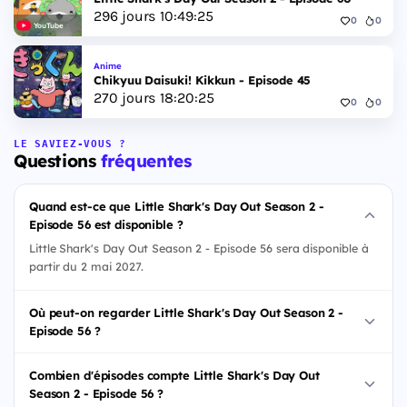
296
jours
10
:
49
:
24
0
0
YouTube
Anime
Chikyuu Daisuki! Kikkun - Episode 45
270
jours
18
:
20
:
24
0
0
LE SAVIEZ-VOUS ?
Questions
fréquentes
Quand est-ce que Little Shark's Day Out Season 2 -
Episode 56 est disponible ?
Little Shark's Day Out Season 2 - Episode 56 sera disponible à
partir du 2 mai 2027.
Où peut-on regarder Little Shark's Day Out Season 2 -
Episode 56 ?
Combien d'épisodes compte Little Shark's Day Out
Season 2 - Episode 56 ?