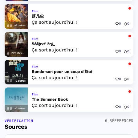
Film
落凡尘
Ça sort aujourd'hui !
0
0
+2 autres
Film
ಡಿಟೆಕ್ವೀವ್ ತೀಕ್ಷ್ಣ
Ça sort aujourd'hui !
0
0
PVR Cinemas
Film
Bande-son pour un coup d'État
Ça sort aujourd'hui !
0
0
+2 autres
Film
The Summer Book
Ça sort aujourd'hui !
0
0
+2 autres
6 RÉFÉRENCES
VÉRIFICATION
Sources