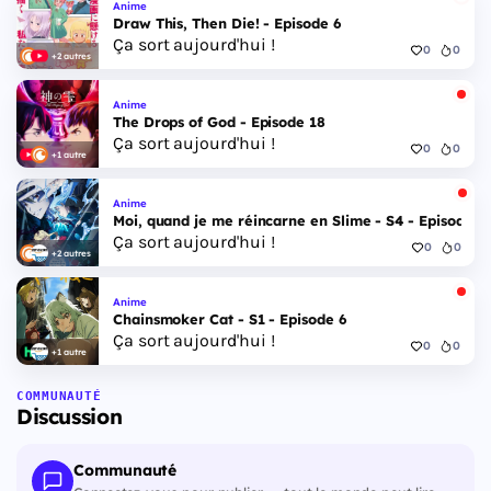
Anime
Draw This, Then Die! - Episode 6
Ça sort aujourd'hui !
0
0
+2 autres
Anime
The Drops of God - Episode 18
Ça sort aujourd'hui !
0
0
+1 autre
Anime
Moi, quand je me réincarne en Slime - S4 - Episode 1
Ça sort aujourd'hui !
0
0
+2 autres
Anime
Chainsmoker Cat - S1 - Episode 6
Ça sort aujourd'hui !
0
0
+1 autre
COMMUNAUTÉ
Discussion
Communauté