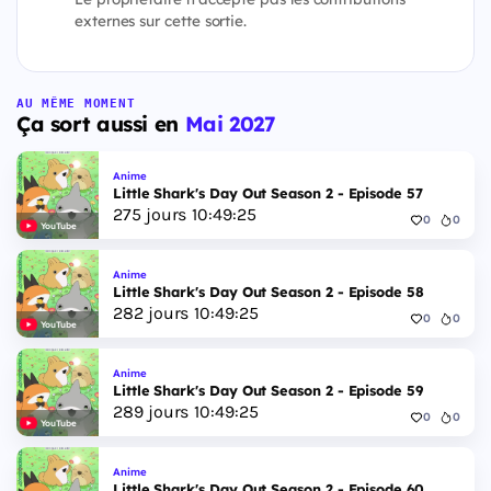
externes sur cette sortie.
AU MÊME MOMENT
Ça sort aussi en
Mai 2027
Anime
Little Shark's Day Out Season 2 - Episode 57
275
jours
10
:
49
:
24
0
0
YouTube
Anime
Little Shark's Day Out Season 2 - Episode 58
282
jours
10
:
49
:
24
0
0
YouTube
Anime
Little Shark's Day Out Season 2 - Episode 59
289
jours
10
:
49
:
24
0
0
YouTube
Anime
Little Shark's Day Out Season 2 - Episode 60