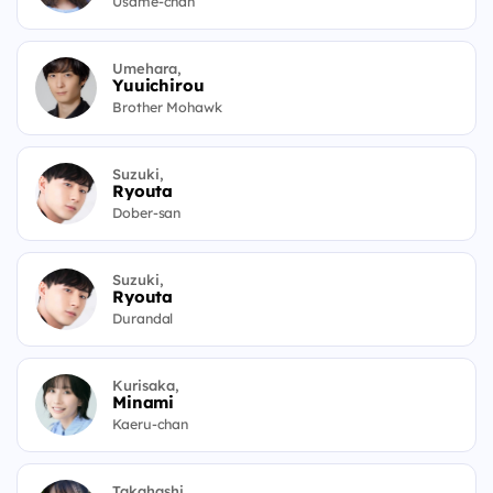
Usame-chan
Umehara,
Yuuichirou
Brother Mohawk
Suzuki,
Ryouta
Dober-san
Suzuki,
Ryouta
Durandal
Kurisaka,
Minami
Kaeru-chan
Takahashi,