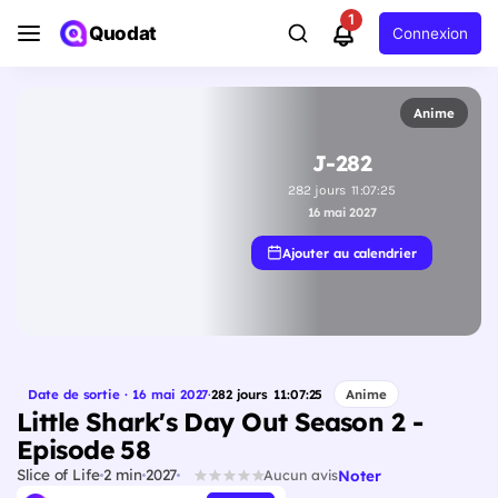
1
Quodat
Connexion
Anime
J-282
282
jours
11
:
07
:
24
16 mai 2027
Ajouter au calendrier
Date de sortie · 16 mai 2027
·
282
jours
11
:
07
:
24
Anime
Little Shark's Day Out Season 2 -
Episode 58
Slice of Life
2 min
2027
Noter
Aucun avis