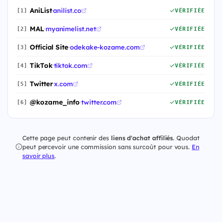
AniList
·
anilist.co
[1]
VÉRIFIÉE
MAL
·
myanimelist.net
[2]
VÉRIFIÉE
Official Site
·
odekake-kozame.com
[3]
VÉRIFIÉE
TikTok
·
tiktok.com
[4]
VÉRIFIÉE
Twitter
·
x.com
[5]
VÉRIFIÉE
@kozame_info
·
twitter.com
[6]
VÉRIFIÉE
Cette page peut contenir des
liens d'achat affiliés
. Quodat
peut percevoir une commission sans surcoût pour vous.
En
savoir plus
.