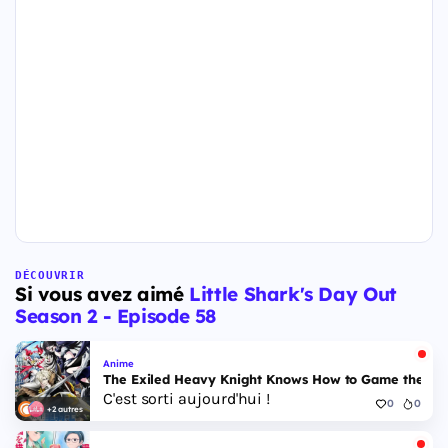
DÉCOUVRIR
Si vous avez aimé
Little Shark's Day Out
Season 2 - Episode 58
Anime
The Exiled Heavy Knight Knows How to Game the Sys
C'est sorti aujourd'hui !
0
0
+2 autres