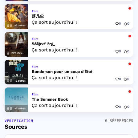
Film
落凡尘
Ça sort aujourd'hui !
0
0
+2 autres
Film
ಡಿಟೆಕ್ವೀವ್ ತೀಕ್ಷ್ಣ
Ça sort aujourd'hui !
0
0
PVR Cinemas
Film
Bande-son pour un coup d'État
Ça sort aujourd'hui !
0
0
+2 autres
Film
The Summer Book
Ça sort aujourd'hui !
0
0
+2 autres
6 RÉFÉRENCES
VÉRIFICATION
Sources