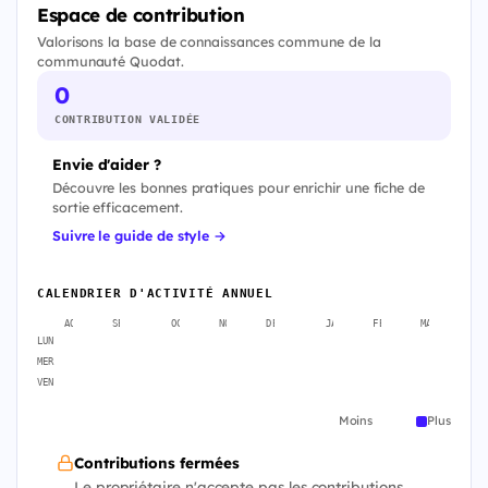
Espace de contribution
Valorisons la base de connaissances commune de la
communauté Quodat.
0
CONTRIBUTION VALIDÉE
Envie d'aider ?
Découvre les bonnes pratiques pour enrichir une fiche de
sortie efficacement.
Suivre le guide de style →
CALENDRIER D'ACTIVITÉ ANNUEL
AOÛT
SEPT.
OCT.
NOV.
DÉC.
JANV.
FÉVR.
MARS
A
LUN
MER
VEN
Moins
Plus
Contributions fermées
Le propriétaire n'accepte pas les contributions