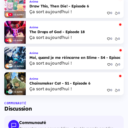
Anime
Draw This, Then Die! - Episode 6
Ça sort aujourd'hui !
0
0
+2 autres
Anime
The Drops of God - Episode 18
Ça sort aujourd'hui !
0
0
+1 autre
Anime
Moi, quand je me réincarne en Slime - S4 - Episode 1
Ça sort aujourd'hui !
0
0
+2 autres
Anime
Chainsmoker Cat - S1 - Episode 6
Ça sort aujourd'hui !
0
0
+1 autre
COMMUNAUTÉ
Discussion
Communauté