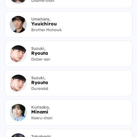
Usame-chan
Umehara,
Yuuichirou
Brother Mohawk
Suzuki,
Ryouta
Dober-san
Suzuki,
Ryouta
Durandal
Kurisaka,
Minami
Kaeru-chan
Takahashi,