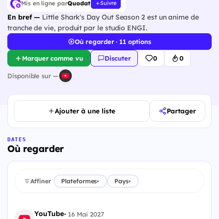
Mis en ligne par
Quodat
Suivre
En bref —
Little Shark's Day Out Season 2 est un anime de
tranche de vie, produit par le studio ENGI.
Où regarder · 11 options
Marquer comme vu
Discuter
0
0
Disponible sur —
Ajouter à une liste
Partager
DATES
Où regarder
Affiner
Plateformes
Pays
▾
▾
YouTube
•
16 Mai 2027