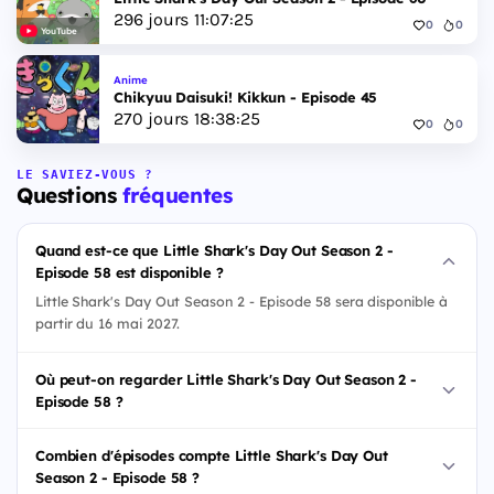
296
jours
11
:
07
:
24
0
0
YouTube
Anime
Chikyuu Daisuki! Kikkun - Episode 45
270
jours
18
:
38
:
24
0
0
LE SAVIEZ-VOUS ?
Questions
fréquentes
Quand est-ce que Little Shark's Day Out Season 2 -
Episode 58 est disponible ?
Little Shark's Day Out Season 2 - Episode 58 sera disponible à
partir du 16 mai 2027.
Où peut-on regarder Little Shark's Day Out Season 2 -
Episode 58 ?
Combien d'épisodes compte Little Shark's Day Out
Season 2 - Episode 58 ?