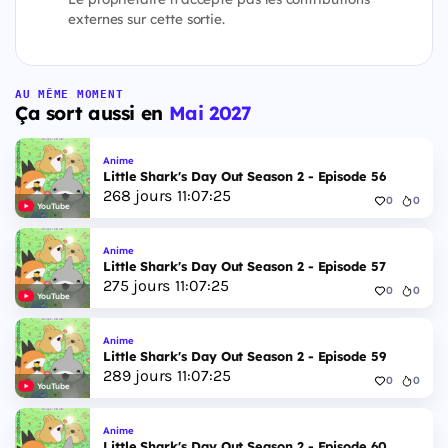
externes sur cette sortie.
AU MÊME MOMENT
Ça sort aussi en
Mai 2027
Anime
Little Shark's Day Out Season 2 - Episode 56
268
jours
11
:
07
:
24
0
0
YouTube
Anime
Little Shark's Day Out Season 2 - Episode 57
275
jours
11
:
07
:
24
0
0
YouTube
Anime
Little Shark's Day Out Season 2 - Episode 59
289
jours
11
:
07
:
24
0
0
YouTube
Anime
Little Shark's Day Out Season 2 - Episode 60