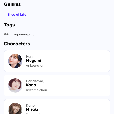
Genres
Slice of Life
Tags
#
Anthropomorphic
Characters
Han,
Megumi
Ankou-chan
Hanazawa,
Kana
Kozame-chan
Kuno,
Misaki