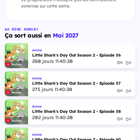
externes sur cette sortie.
AU MÊME MOMENT
Ça sort aussi en
Mai 2027
Anime
Little Shark's Day Out Season 2 - Episode 56
268
jours
11
:
40
:
37
0
0
YouTube
Anime
Little Shark's Day Out Season 2 - Episode 57
275
jours
11
:
40
:
37
0
0
YouTube
Anime
Little Shark's Day Out Season 2 - Episode 58
282
jours
11
:
40
:
37
0
0
YouTube
Anime
Little Shark's Day Out Season 2 - Episode 60