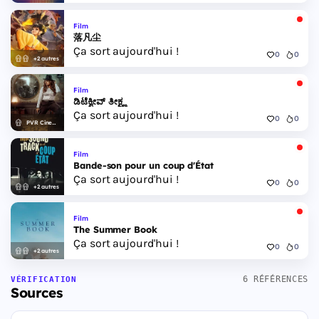
Film
落凡尘
Ça sort aujourd'hui !
0
0
+2 autres
Film
ಡಿಟೆಕ್ವೀವ್ ತೀಕ್ಷ್ಣ
Ça sort aujourd'hui !
0
0
PVR Cinemas
Film
Bande-son pour un coup d'État
Ça sort aujourd'hui !
0
0
+2 autres
Film
The Summer Book
Ça sort aujourd'hui !
0
0
+2 autres
6 RÉFÉRENCES
VÉRIFICATION
Sources