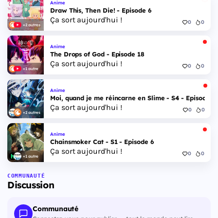
Anime
Draw This, Then Die! - Episode 6
Ça sort aujourd'hui !
0
0
+2 autres
Anime
The Drops of God - Episode 18
Ça sort aujourd'hui !
0
0
+1 autre
Anime
Moi, quand je me réincarne en Slime - S4 - Episode 1
Ça sort aujourd'hui !
0
0
+2 autres
Anime
Chainsmoker Cat - S1 - Episode 6
Ça sort aujourd'hui !
0
0
+1 autre
COMMUNAUTÉ
Discussion
Communauté