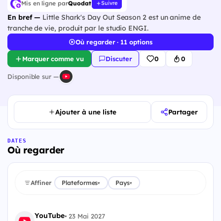
Mis en ligne par
Quodat
Suivre
En bref —
Little Shark's Day Out Season 2 est un anime de
tranche de vie, produit par le studio ENGI.
Où regarder · 11 options
Marquer comme vu
Discuter
0
0
Disponible sur —
Ajouter à une liste
Partager
DATES
Où regarder
Affiner
Plateformes
Pays
▾
▾
YouTube
•
23 Mai 2027