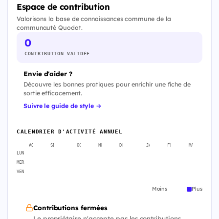
Espace de contribution
Valorisons la base de connaissances commune de la
communauté Quodat.
0
CONTRIBUTION VALIDÉE
Envie d'aider ?
Découvre les bonnes pratiques pour enrichir une fiche de
sortie efficacement.
Suivre le guide de style →
CALENDRIER D'ACTIVITÉ ANNUEL
AOÛT
SEPT.
OCT.
NOV.
DÉC.
JANV.
FÉVR.
MARS
A
LUN
MER
VEN
Moins
Plus
Contributions fermées
Le propriétaire n'accepte pas les contributions