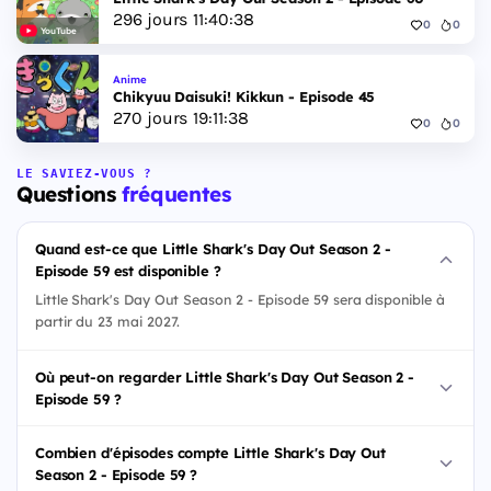
296
jours
11
:
40
:
37
0
0
YouTube
Anime
Chikyuu Daisuki! Kikkun - Episode 45
270
jours
19
:
11
:
37
0
0
LE SAVIEZ-VOUS ?
Questions
fréquentes
Quand est-ce que Little Shark's Day Out Season 2 -
Episode 59 est disponible ?
Little Shark's Day Out Season 2 - Episode 59 sera disponible à
partir du 23 mai 2027.
Où peut-on regarder Little Shark's Day Out Season 2 -
Episode 59 ?
Combien d'épisodes compte Little Shark's Day Out
Season 2 - Episode 59 ?