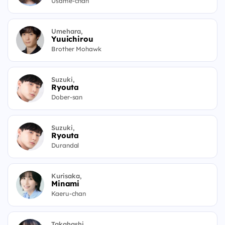
Usame-chan
Umehara,
Yuuichirou
Brother Mohawk
Suzuki,
Ryouta
Dober-san
Suzuki,
Ryouta
Durandal
Kurisaka,
Minami
Kaeru-chan
Takahashi,