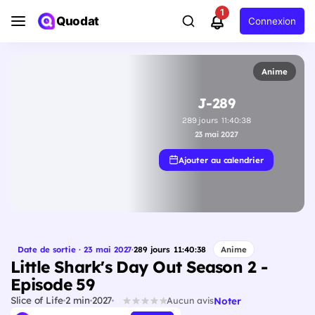
1
Quodat
Connexion
Anime
J-289
289
jours
11
:
40
:
37
23 mai 2027
Ajouter au calendrier
Date de sortie · 23 mai 2027
·
289
jours
11
:
40
:
37
Anime
Little Shark's Day Out Season 2 -
Episode 59
Slice of Life
2 min
2027
Noter
Aucun avis