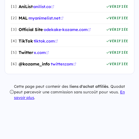
AniList
·
anilist.co
[1]
VÉRIFIÉE
MAL
·
myanimelist.net
[2]
VÉRIFIÉE
Official Site
·
odekake-kozame.com
[3]
VÉRIFIÉE
TikTok
·
tiktok.com
[4]
VÉRIFIÉE
Twitter
·
x.com
[5]
VÉRIFIÉE
@kozame_info
·
twitter.com
[6]
VÉRIFIÉE
Cette page peut contenir des
liens d'achat affiliés
. Quodat
peut percevoir une commission sans surcoût pour vous.
En
savoir plus
.