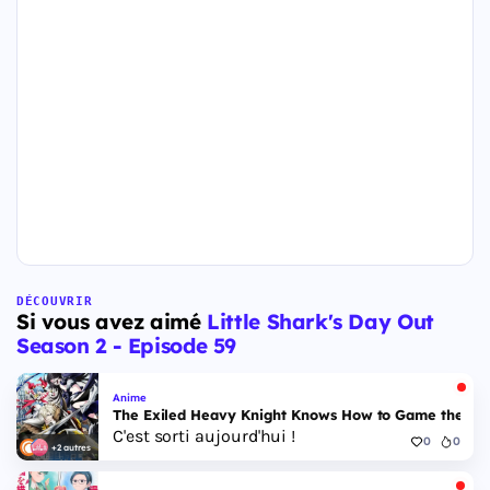
DÉCOUVRIR
Si vous avez aimé
Little Shark's Day Out
Season 2 - Episode 59
Anime
The Exiled Heavy Knight Knows How to Game the Sys
C'est sorti aujourd'hui !
0
0
+2 autres