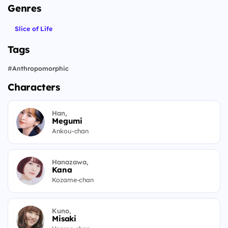
Genres
Slice of Life
Tags
#
Anthropomorphic
Characters
Han,
Megumi
Ankou-chan
Hanazawa,
Kana
Kozame-chan
Kuno,
Misaki