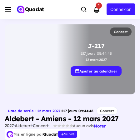
1
Quodat
Connexion
Concert
J-217
217
jours
09
:
44
:
45
12 mars 2027
Ajouter au calendrier
Date de sortie · 12 mars 2027
·
217
jours
09
:
44
:
45
Concert
Aldebert - Amiens - 12 mars 2027
2027
Aldebert
Concert
Noter
Aucun avis
Mis en ligne par
Quodat
Suivre