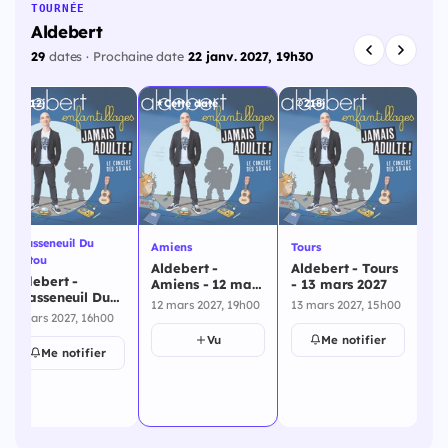
TOURNÉE
Aldebert
29
dates · Prochaine date
22 janv. 2027, 19h30
212j
Cette date
218j
Chasseneuil Du
Amiens
Tours
Br
Poitou
Aldebert -
Aldebert - Tours
Al
Aldebert -
Amiens - 12 mars
- 13 mars 2027
Ar
Chasseneuil Du
2027
20
12 mars 2027, 19h00
13 mars 2027, 15h00
14
Poitou - 7 mars
7 mars 2027, 16h00
2027
Vu
Me notifier
Me notifier