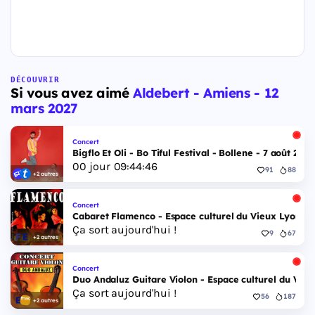
DÉCOUVRIR
Si vous avez aimé
Aldebert - Amiens - 12
mars 2027
Concert
Bigflo Et Oli - Bo Tiful Festival - Bollene - 7 août 2026
00
jour
09
:
44
:
45
91
88
+2 autres
Concert
Cabaret Flamenco - Espace culturel du Vieux Lyon - 
Ça sort aujourd'hui !
9
67
+2 autres
Concert
Duo Andaluz Guitare Violon - Espace culturel du Vieu
Ça sort aujourd'hui !
56
187
+2 autres