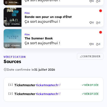
0
0
PVR Cinemas
Film
Bande-son pour un coup d'État
Ça sort aujourd'hui !
0
0
+2 autres
Film
The Summer Book
Ça sort aujourd'hui !
0
0
+2 autres
CONTRIBUER
VÉRIFICATION
Sources
Date confirmée le
31 juillet 2026
Ticketmaster
·
ticketmaster.fr
[1]
VÉRIFIÉE
Ticketmaster
·
ticketmaster.fr
[2]
VÉRIFIÉE