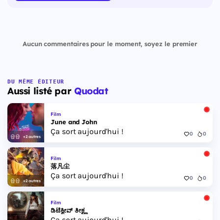
Aucun commentaires pour le moment, soyez le premier
DU MÊME ÉDITEUR
Aussi listé par
Quodat
Film
June and John
Ça sort aujourd'hui !
0
0
+2 autres
Film
落凡尘
Ça sort aujourd'hui !
0
0
+2 autres
Film
ಡಿಟೆಕ್ವೀವ್ ತೀಕ್ಷ್ಣ
Ça sort aujourd'hui !