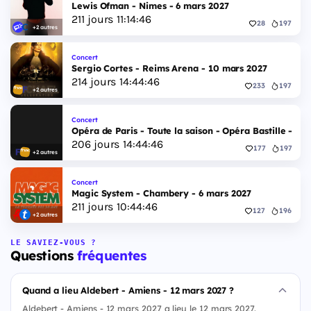
Lewis Ofman - Nimes - 6 mars 2027
211
jours
11
:
14
:
45
28
197
+2 autres
Concert
Sergio Cortes - Reims Arena - 10 mars 2027
214
jours
14
:
44
:
45
233
197
+2 autres
Concert
Opéra de Paris - Toute la saison - Opéra Bastille - 2 
206
jours
14
:
44
:
45
177
197
+2 autres
Concert
Magic System - Chambery - 6 mars 2027
211
jours
10
:
44
:
45
127
196
+2 autres
LE SAVIEZ-VOUS ?
Questions
fréquentes
Quand a lieu Aldebert - Amiens - 12 mars 2027 ?
Aldebert - Amiens - 12 mars 2027 a lieu le 12 mars 2027.