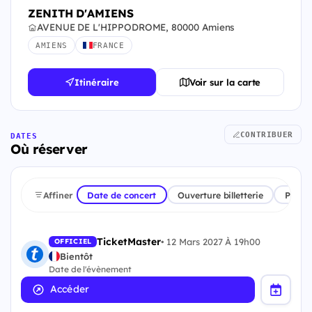
ZENITH D'AMIENS
AVENUE DE L'HIPPODROME, 80000 Amiens
AMIENS
FRANCE
Itinéraire
Voir sur la carte
CONTRIBUER
DATES
Où réserver
Affiner
Date de concert
Ouverture billetterie
Plate
TicketMaster
•
12 Mars 2027 À 19h00
OFFICIEL
Bientôt
Date de l'évènement
Accéder