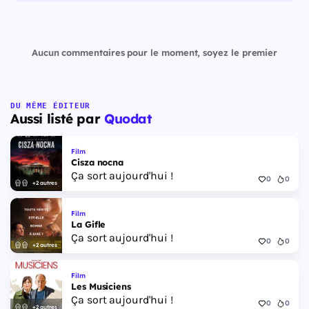
Aucun commentaires pour le moment, soyez le premier
DU MÊME ÉDITEUR
Aussi listé par
Quodat
Film
Cisza nocna
Ça sort aujourd'hui !
0
0
+2 autres
Film
La Gifle
Ça sort aujourd'hui !
0
0
+2 autres
Film
Les Musiciens
Ça sort aujourd'hui !
0
0
+2 autres