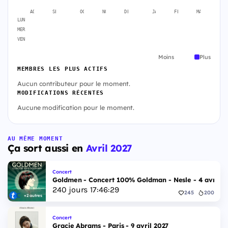
AOÛT
SEPT.
OCT.
NOV.
DÉC.
JANV.
FÉVR.
MARS
A
LUN
MER
VEN
Moins
Plus
MEMBRES LES PLUS ACTIFS
Aucun contributeur pour le moment.
MODIFICATIONS RÉCENTES
Aucune modification pour le moment.
AU MÊME MOMENT
Ça sort aussi en
Avril 2027
Concert
Goldmen - Concert 100% Goldman - Nesle - 4 avril 2
240
jours
17
:
46
:
28
245
200
+2 autres
Concert
Gracie Abrams - Paris - 9 avril 2027