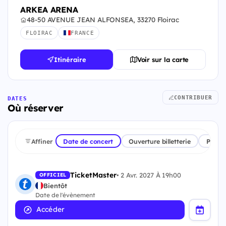
ARKEA ARENA
48-50 AVENUE JEAN ALFONSEA, 33270 Floirac
FLOIRAC
FRANCE
Itinéraire
Voir sur la carte
CONTRIBUER
DATES
Où réserver
Affiner
Date de concert
Ouverture billetterie
Plate
TicketMaster
•
2 Avr. 2027 À 19h00
OFFICIEL
Bientôt
Date de l'évènement
Accéder