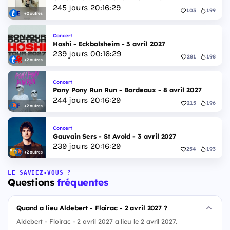
245
jours
20
:
16
:
28
103
199
+2 autres
Concert
Hoshi - Eckbolsheim - 3 avril 2027
239
jours
00
:
16
:
28
281
198
+2 autres
Concert
Pony Pony Run Run - Bordeaux - 8 avril 2027
244
jours
20
:
16
:
28
215
196
+2 autres
Concert
Gauvain Sers - St Avold - 3 avril 2027
239
jours
20
:
16
:
28
254
193
+2 autres
LE SAVIEZ-VOUS ?
Questions
fréquentes
Quand a lieu Aldebert - Floirac - 2 avril 2027 ?
Aldebert - Floirac - 2 avril 2027 a lieu le 2 avril 2027.