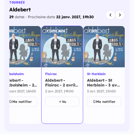
TOURNÉE
Aldebert
29
dates · Prochaine date
22 janv. 2027, 19h30
234j
Cette date
239j
Zé
Eckbolsheim
Floirac
St Herblain
Mé
Aldebert -
Aldebert -
Aldebert - St
Al
Eckbolsheim - 29
Floirac - 2 avril
Herblain - 3 avril
de
mars 2027
2027
2027
29 mars 2027, 16h00
2 avr. 2027, 19h00
3 avr. 2027, 15h00
Mé
4 a
av
Me notifier
Vu
Me notifier