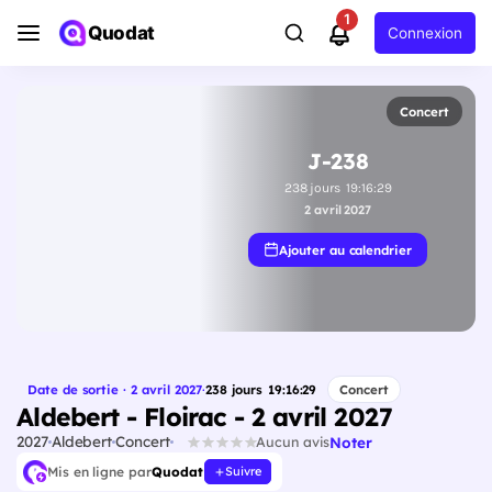
1
Quodat
Connexion
Concert
J-238
238
jours
19
:
16
:
28
2 avril 2027
Ajouter au calendrier
Date de sortie · 2 avril 2027
·
238
jours
19
:
16
:
28
Concert
Aldebert - Floirac - 2 avril 2027
2027
Aldebert
Concert
Noter
Aucun avis
Mis en ligne par
Quodat
Suivre