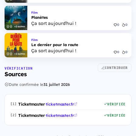
Film
Planètes
Ça sort aujourd'hui !
0
0
+2 autres
Film
Le dernier pour la route
Ça sort aujourd'hui !
0
0
+2 autres
CONTRIBUER
VÉRIFICATION
Sources
Date confirmée le
31 juillet 2026
Ticketmaster
·
ticketmaster.fr
[1]
VÉRIFIÉE
Ticketmaster
·
ticketmaster.fr
[2]
VÉRIFIÉE