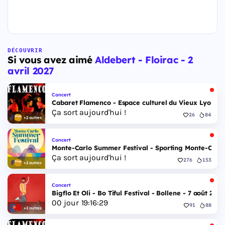
DÉCOUVRIR
Si vous avez aimé
Aldebert - Floirac - 2
avril 2027
Concert
Cabaret Flamenco - Espace culturel du Vieux Lyon - 
Ça sort aujourd'hui !
26
84
+2 autres
Concert
Monte-Carlo Summer Festival - Sporting Monte-Carlo S
Ça sort aujourd'hui !
276
153
+2 autres
Concert
Bigflo Et Oli - Bo Tiful Festival - Bollene - 7 août 2026
00
jour
19
:
16
:
28
91
88
+2 autres