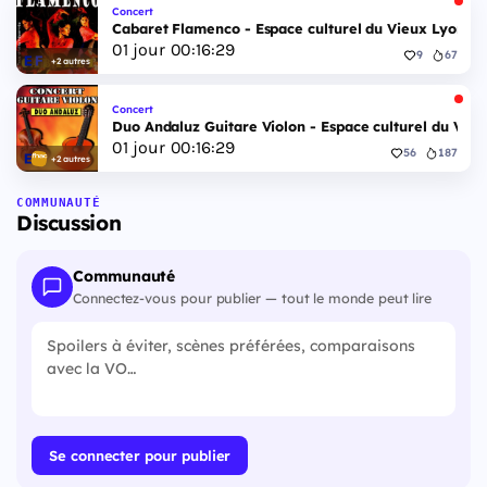
Concert
Cabaret Flamenco - Espace culturel du Vieux Lyon - 
01
jour
00
:
16
:
28
9
67
+2 autres
Concert
Duo Andaluz Guitare Violon - Espace culturel du Vieu
01
jour
00
:
16
:
28
56
187
+2 autres
COMMUNAUTÉ
Discussion
Communauté
Connectez-vous pour publier — tout le monde peut lire
Se connecter pour publier