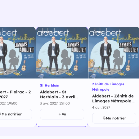
Cette date
240j
Zénith de Limoges
St Herblain
Métropole
rt - Floirac - 2
Aldebert - St
Aldebert - Zénith de
2027
Herblain - 3 avril
Limoges Métropole -
2027
2027, 19h00
3 avr. 2027, 15h00
4 avril 2027
4 avr. 2027
Me notifier
Vu
Me notifier