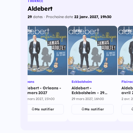
TOURNÉE
Aldebert
29
dates · Prochaine date
22 janv. 2027, 19h30
234j
235j
239j
Orleans
Eckbolsheim
Floirac
al - 27
Aldebert - Orleans -
Aldebert -
Aldebe
28 mars 2027
Eckbolsheim - 29
avril 
mars 2027
h00
28 mars 2027, 15h00
29 mars 2027, 16h00
2 avr. 
ier
Me notifier
Me notifier