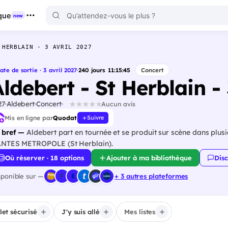
que
new
 HERBLAIN - 3 AVRIL 2027
ate de sortie · 3 avril 2027
·
240
jours
11
:
15
:
43
Concert
ldebert - St Herblain - 
27
Aldebert
Concert
Aucun avis
Mis en ligne par
Quodat
Suivre
 bref —
Aldebert part en tournée et se produit sur scène dans plusi
NTES METROPOLE (St Herblain).
Où réserver · 18 options
Ajouter à ma bibliothèque
Disc
sponible sur —
+ 3 autres plateformes
llet sécurisé
J'y suis allé
Mes listes