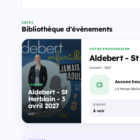
SUIVI
Bibliothèque d'événements
VOTRE PROGRESSION
Aldebert - St
Concert
2027
Aucune heu
CONCERT
Le temps déclar
Aldebert - St
Herblain - 3
avril 2027
STATUT
À voir
2027