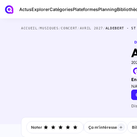
Actus
Bibliothè
Explorer
Catégories
Plateformes
Planning
ACCUEIL
/
MUSIQUES
/
CONCERT
/
AVRIL 2027
/
ALDEBERT - ST
D
A
20
En
NA
Di
Noter
Ça m'intéresse
Bi