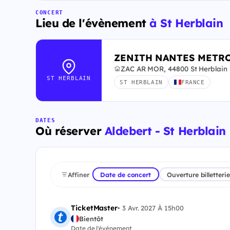
CONCERT
Lieu de l'évènement
à St Herblain
ZENITH NANTES METR
ZAC AR MOR, 44800 St Herblain
ST HERBLAIN
ST HERBLAIN
FRANCE
DATES
Où réserver
Aldebert - St Herblain 
Affiner
Date de concert
Ouverture billetterie
TicketMaster
•
3 Avr. 2027 À 15h00
Bientôt
Date de l'évènement