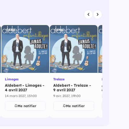
220j
246j
246j
Limoges
Trelaze
Lille
Aldebert - Limoges -
Aldebert - Trelaze -
Aldebert - Lill
4 avril 2027
9 avril 2027
avril 2027
14 mars 2027, 15h00
9 avr. 2027, 19h00
10 avr. 2027
Me notifier
Me notifier
Me notif