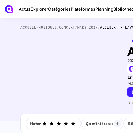
Actus
Bibliothè
Explorer
Catégories
Plateformes
Planning
ACCUEIL
/
MUSIQUES
/
CONCERT
/
MARS 2027
/
ALDEBERT - LAV
D
20
En
MA
Di
Noter
Ça m'intéresse
Bi