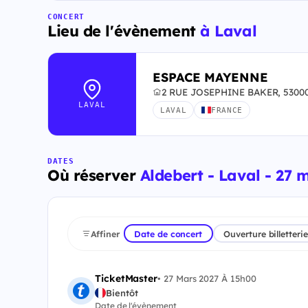
CONCERT
Lieu de l'évènement
à Laval
ESPACE MAYENNE
2 RUE JOSEPHINE BAKER, 53000
LAVAL
LAVAL
FRANCE
DATES
Où réserver
Aldebert - Laval - 27 
Affiner
Date de concert
Ouverture billetterie
TicketMaster
•
27 Mars 2027 À 15h00
Bientôt
Date de l'évènement