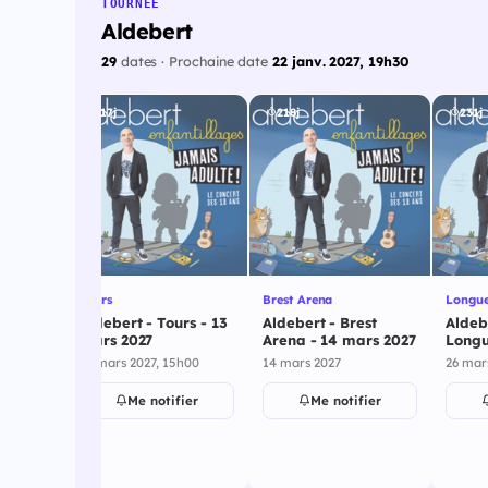
TOURNÉE
Aldebert
29
dates · Prochaine date
22 janv. 2027, 19h30
217j
218j
231j
Tours
Brest Arena
Longue
ens -
Aldebert - Tours - 13
Aldebert - Brest
Aldeb
mars 2027
Arena - 14 mars 2027
Longu
mars 
h00
13 mars 2027, 15h00
14 mars 2027
26 mar
ier
Me notifier
Me notifier