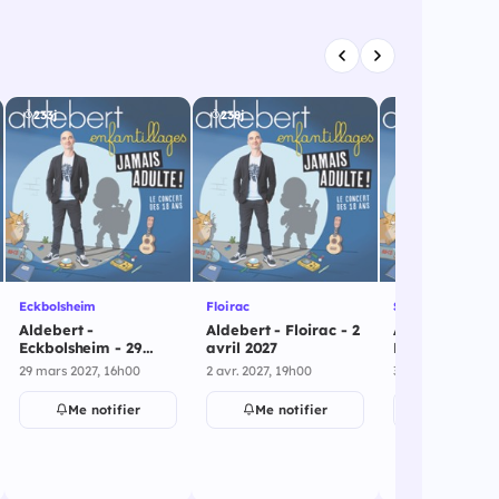
233j
238j
238j
Eckbolsheim
Floirac
St Herblain
Aldebert -
Aldebert - Floirac - 2
Aldebert - St
Eckbolsheim - 29
avril 2027
Herblain - 3 av
mars 2027
2027
29 mars 2027, 16h00
2 avr. 2027, 19h00
3 avr. 2027, 15h0
Me notifier
Me notifier
Me notif