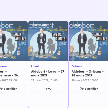
Cette date
232j
nesse
Laval
Orleans
ert -
Aldebert - Laval - 27
Aldebert - Orleans -
enesse - 26
mars 2027
28 mars 2027
2027
s 2027, 19h00
27 mars 2027, 15h00
28 mars 2027, 15h00
Me notifier
Vu
Me notifier