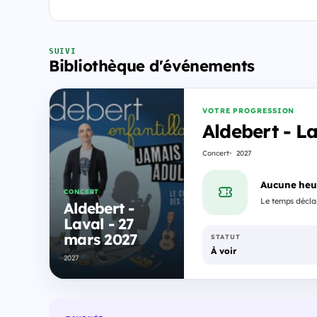
SUIVI
Bibliothèque d'événements
VOTRE PROGRESSION
Aldebert - L
Concert
2027
Aucune heu
CONCERT
Le temps déclar
Aldebert -
Laval - 27
mars 2027
STATUT
À voir
2027