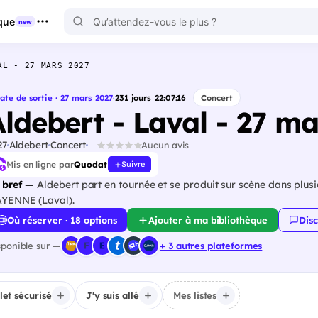
que
new
AL - 27 MARS 2027
ate de sortie · 27 mars 2027
·
231
jours
22
:
07
:
14
Concert
Aldebert - Laval - 27 m
27
Aldebert
Concert
Aucun avis
Mis en ligne par
Quodat
Suivre
 bref —
Aldebert part en tournée et se produit sur scène dans plus
YENNE (Laval).
Où réserver · 18 options
Ajouter à ma bibliothèque
Disc
sponible sur —
+ 3 autres plateformes
llet sécurisé
J'y suis allé
Mes listes