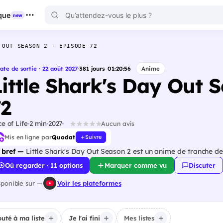
que
new
 OUT SEASON 2 - EPISODE 72
ate de sortie · 22 août 2027
·
381
jours
01
:
20
:
55
Anime
Little Shark's Day Out 
72
ce of Life
2 min
2027
Aucun avis
Mis en ligne par
Quodat
Suivre
 bref —
Little Shark's Day Out Season 2 est un anime de tranche de 
Où regarder · 11 options
Marquer comme vu
Discuter
sponible sur —
Voir les plateformes
outé à ma liste
Je l'ai fini
Mes listes