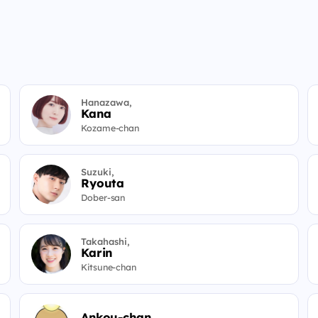
Hanazawa,
Kana
Kozame-chan
Suzuki,
Ryouta
Dober-san
Takahashi,
Karin
Kitsune-chan
Ankou-chan