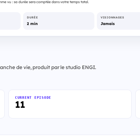
me vu : sa durée sera comptée dans votre temps total.
DURÉE
VISIONNAGES
2 min
Jamais
anche de vie, produit par le studio ENGI.
CURRENT EPISODE
11