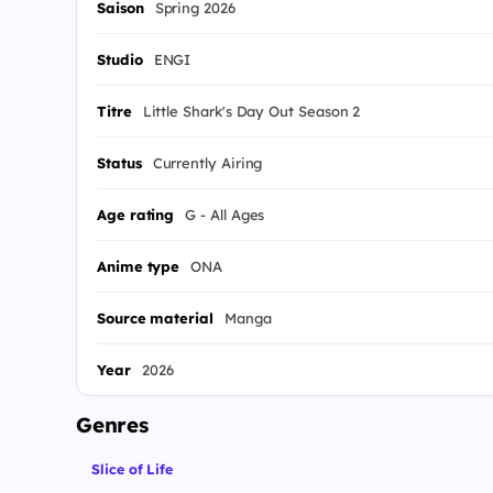
Saison
Spring 2026
Studio
ENGI
Titre
Little Shark's Day Out Season 2
Status
Currently Airing
Age rating
G - All Ages
Anime type
ONA
Source material
Manga
Year
2026
Genres
Slice of Life