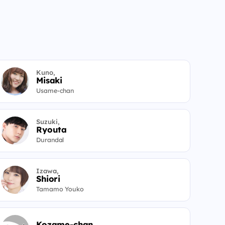
Kuno,
Misaki
Usame-chan
Suzuki,
Ryouta
Durandal
Izawa,
Shiori
Tamamo Youko
Kozame-chan