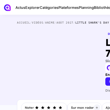
Actus
Bibliothè
Explorer
Catégories
Plateformes
Planning
ACCUEIL
/
VIDÉOS
/
ANIME
/
AOÛT 2027
/
LITTLE SHARK'S DAY
D
Sli
En
Di
Noter
Sur mon radar
Aj