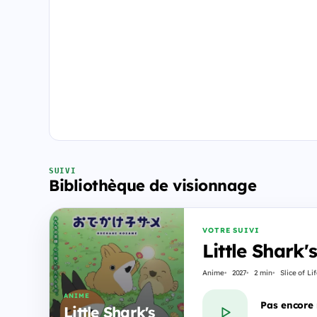
SUIVI
Bibliothèque de visionnage
VOTRE SUIVI
Little Shark'
Anime
2027
2 min
Slice of Li
ANIME
Pas encore
Little Shark's