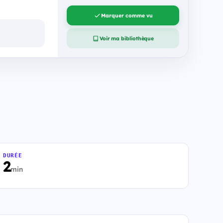
Marquer comme vu
Voir ma bibliothèque
DURÉE
2
min