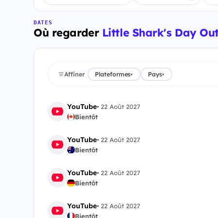
DATES
Où regarder
Little Shark's Day Ou
Affiner
Plateformes
Pays
▾
▾
YouTube
•
22 Août 2027
Bientôt
YouTube
•
22 Août 2027
Bientôt
YouTube
•
22 Août 2027
Bientôt
YouTube
•
22 Août 2027
Bientôt